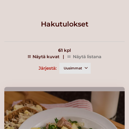
Hakutulokset
61
kpl
Näytä kuvat
|
Näytä listana
Järjestä:
Uusimmat