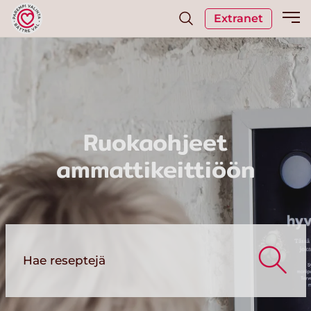
Extranet
Ruokaohjeet
ammattikeittiöön