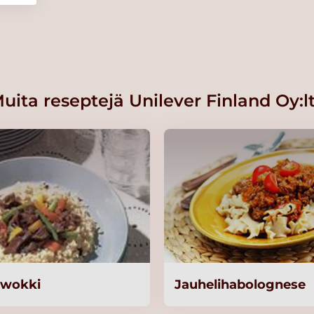
uita reseptejä Unilever Finland Oy:l
kg/50
äwokki
Jauhelihabolognese