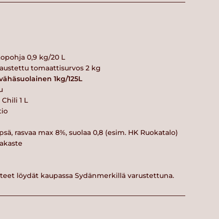
pohja 0,9 kg/20 L
ustettu tomaattisurvos 2 kg
 vähäsuolainen 1kg/125L
u
hili 1 L
tio
psä, rasvaa max 8%, suolaa 0,8 (esim. HK Ruokatalo)
pakaste
tteet löydät kaupassa Sydänmerkillä varustettuna.