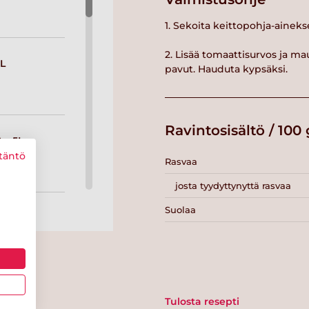
1. Sekoita keittopohja-aine
2. Lisää tomaattisurvos ja mau
L
pavut. Hauduta kypsäksi.
Ravintosisältö / 100 
 x 5L
täntö
Rasvaa
josta tyydyttynyttä rasvaa
Suolaa
 1L
Tulosta resepti