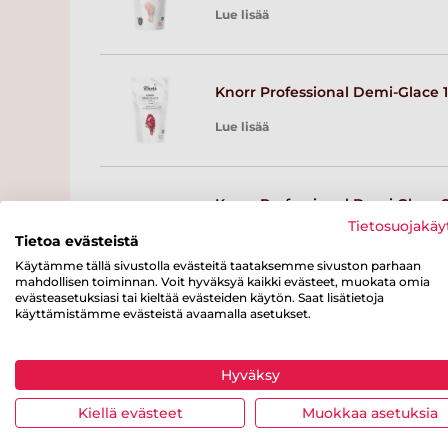
Lue lisää
Knorr Professional Demi-Glace 1
Lue lisää
Knorr Professional Demi Glace 2
Tietosuojakäy
Lue lisää
Tietoa evästeistä
Käytämme tällä sivustolla evästeitä taataksemme sivuston parhaan
mahdollisen toiminnan. Voit hyväksyä kaikki evästeet, muokata omia
evästeasetuksiasi tai kieltää evästeiden käytön. Saat lisätietoja
käyttämistämme evästeistä avaamalla asetukset.
Knorr Professional Vasikkafondi
Lue lisää
Hyväksy
Kiellä evästeet
Muokkaa asetuksia
Knorr Vaalea kastikepohja,