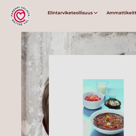
Elintarviketeollisuus
Ammattikeitt