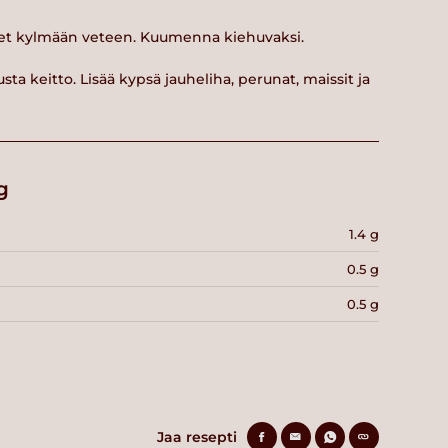
kset kylmään veteen. Kuumenna kiehuvaksi.
sta keitto. Lisää kypsä jauheliha, perunat, maissit ja
g
1.4 g
0.5 g
0.5 g
Jaa resepti