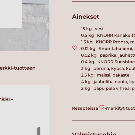
Ainekset
15
kg
vesi
0.5
kg
KNORR Kanakeitto
1.5
kg
KNORR Pronto, ma
0.12
kg
Knorr Lihaliemi,
0.02
kg
paprika, jauhett
0.4
kg
KNORR Sunshine C
erkki-tuotteen
3
kg
peruna, kypsä, kuu
2.5
kg
maissi, pakaste
4
kg
jauheliha nauta, ky
2
kg
papu pala vihreä, 
kki-
Resepteissä
-merkityt tuo
Valmistusohje