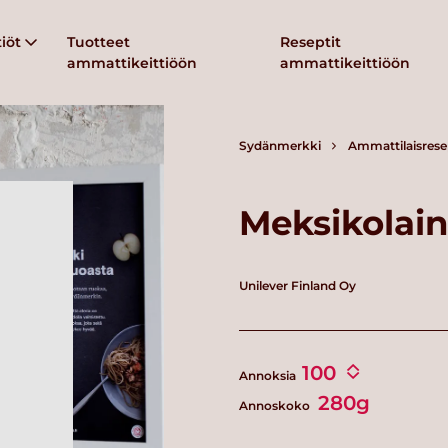
iöt
Tuotteet
Reseptit
ammattikeittiöön
ammattikeittiöön
Sydänmerkki
Ammattilaisrese
Meksikolain
Unilever Finland Oy
Annoksia
280g
Annoskoko