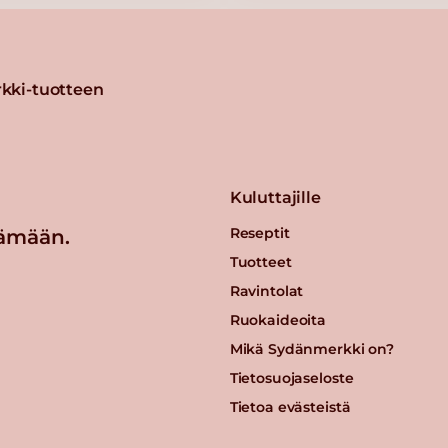
omu 3
kki-tuotteen
Kuluttajille
Reseptit
ämään.
 1 kg
Tuotteet
Ravintolat
Ruokaideoita
Mikä Sydänmerkki on?
n
Tietosuojaseloste
Tietoa evästeistä