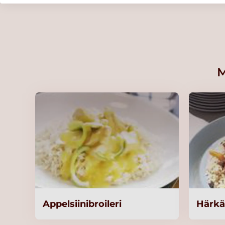
kylmävalmistus 2x2,5kg/62,5L
Lue lisää
Knorr Tomaattikastikepohja,
kylmävalmistus 2x3kg/60 L
M
Lue lisää
Knorr Vaalea peruskastike 4,25 
L
Lue lisää
KNORR Penne Luomu,
runsaskuituinen 3 kg
Lue lisää
Appelsiinibroileri
Härk