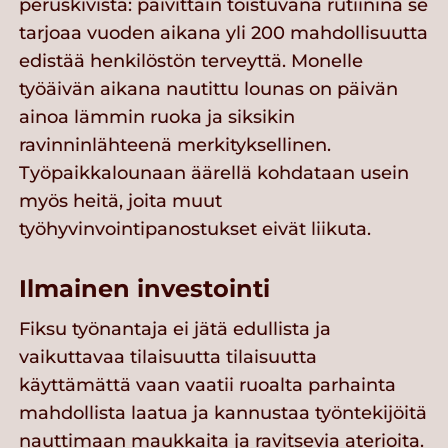
peruskivistä: päivittäin toistuvana rutiinina se
tarjoaa vuoden aikana yli 200 mahdollisuutta
edistää henkilöstön terveyttä. Monelle
työäivän aikana nautittu lounas on päivän
ainoa lämmin ruoka ja siksikin
ravinninlähteenä merkityksellinen.
Työpaikkalounaan äärellä kohdataan usein
myös heitä, joita muut
työhyvinvointipanostukset eivät liikuta.
Ilmainen investointi
Fiksu työnantaja ei jätä edullista ja
vaikuttavaa tilaisuutta tilaisuutta
käyttämättä vaan vaatii ruoalta parhainta
mahdollista laatua ja kannustaa työntekijöitä
nauttimaan maukkaita ja ravitsevia aterioita.