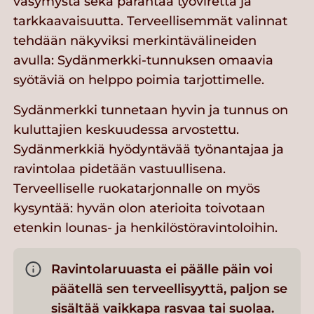
väsymystä sekä parantaa työvirettä ja
tarkkaavaisuutta. Terveellisemmät valinnat
tehdään näkyviksi merkintävälineiden
avulla: Sydänmerkki-tunnuksen omaavia
syötäviä on helppo poimia tarjottimelle.
Sydänmerkki tunnetaan hyvin ja tunnus on
kuluttajien keskuudessa arvostettu.
Sydänmerkkiä hyödyntävää työnantajaa ja
ravintolaa pidetään vastuullisena.
Terveelliselle ruokatarjonnalle on myös
kysyntää: hyvän olon aterioita toivotaan
etenkin lounas- ja henkilöstöravintoloihin.
Ravintolaruuasta ei päälle päin voi
päätellä sen terveellisyyttä, paljon se
sisältää vaikkapa rasvaa tai suolaa.