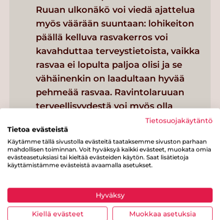
Ruuan ulkonäkö voi viedä ajattelua
myös väärään suuntaan: lohikeiton
päällä kelluva rasvakerros voi
kavahduttaa terveystietoista, vaikka
rasvaa ei lopulta paljoa olisi ja se
vähäinenkin on laadultaan hyvää
pehmeää rasvaa. Ravintolaruuan
terveellisyydestä voi myös olla
virhekäsityksiä: kasvisruokien ja
Tietosuojakäytäntö
Tietoa evästeistä
salaattien oletetaan olevan aina
Käytämme tällä sivustolla evästeitä taataksemme sivuston parhaan
terveellisiä ja liharuokien ei. Totuus
mahdollisen toiminnan. Voit hyväksyä kaikki evästeet, muokata omia
evästeasetuksiasi tai kieltää evästeiden käytön. Saat lisätietoja
saattaa tutkimusten mukaan olla
käyttämistämme evästeistä avaamalla asetukset.
päinvastainen.
Hyväksy
Kiellä evästeet
Muokkaa asetuksia
Tarjontaa jokaiseen makuun