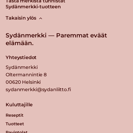
Tästä merkistä tunnistat
Sydänmerkki-tuotteen
Takaisin ylös
Sydänmerkki — Paremmat eväät
elämään.
Yhteystiedot
Sydänmerkki
Oltermannintie 8
00620 Helsinki
sydanmerkki@sydanliitto.fi
Kuluttajille
Reseptit
Tuotteet
Ravintolat