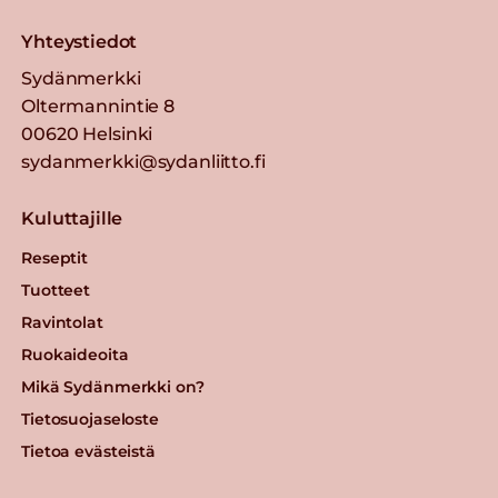
Yhteystiedot
Sydänmerkki
Oltermannintie 8
00620 Helsinki
sydanmerkki@sydanliitto.fi
Kuluttajille
Reseptit
Tuotteet
Ravintolat
Ruokaideoita
Mikä Sydänmerkki on?
Tietosuojaseloste
Tietoa evästeistä