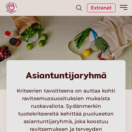
Extranet
Asiantuntijaryhmä
Kriteerien tavoitteena on auttaa kohti
ravitsemussuosituksien mukaista
ruokavaliota. Sydänmerkin
tuotekriteereitä kehittää puolueeton
asiantuntijaryhmä, joka koostuu
ravitsemuksen ja terveyden