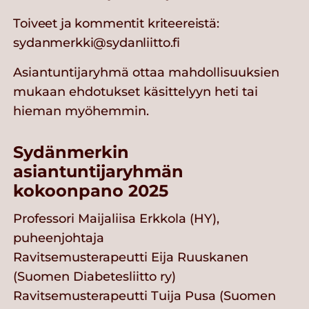
Toiveet ja kommentit kriteereistä:
sydanmerkki@sydanliitto.fi
Asiantuntijaryhmä ottaa mahdollisuuksien
mukaan ehdotukset käsittelyyn heti tai
hieman myöhemmin.
Sydänmerkin
asiantuntijaryhmän
kokoonpano 2025
Professori Maijaliisa Erkkola (HY),
puheenjohtaja
Ravitsemusterapeutti Eija Ruuskanen
(Suomen Diabetesliitto ry)
Ravitsemusterapeutti Tuija Pusa (Suomen