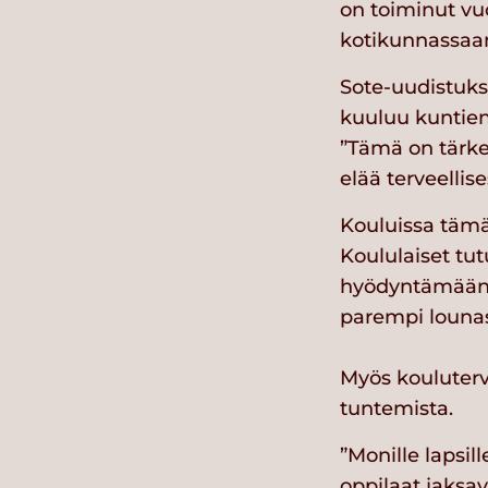
on toiminut vu
kotikunnassaan
Sote-uudistuks
kuuluu kuntien
”Tämä on tärke
elää terveellis
Kouluissa tämä
Koululaiset tu
hyödyntämään o
parempi lounas
Myös kouluterv
tuntemista.
”Monille lapsil
oppilaat jaksav