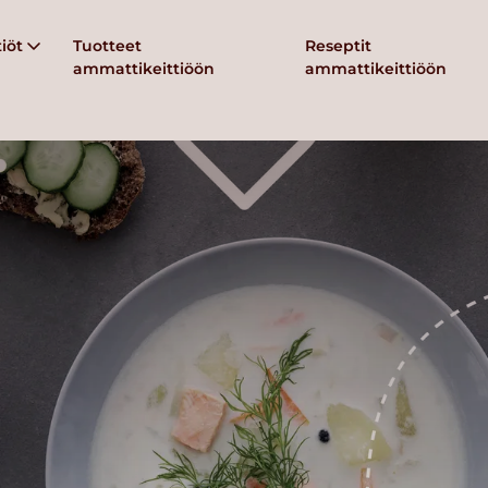
iöt
Tuotteet
Reseptit
ammattikeittiöön
ammattikeittiöön