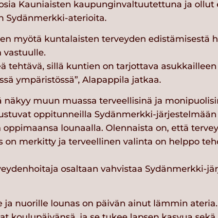
osia Kauniaisten kaupunginvaltuutettuna ja ollut
 Sydänmerkki-aterioita.
en myötä kuntalaisten terveyden edistämisestä 
 vastuulle.
ä tehtävä, sillä kuntien on tarjottava asukkaillee
essä ympäristössä”, Alapappila jatkaa.
 näkyy muun muassa terveellisinä ja monipuolisi
tustuvat oppitunneilla Sydänmerkki-järjestelmään
ppimaansa lounaalla. Olennaista on, että terve
 on merkitty ja terveellinen valinta on helppo teh
eydenhoitaja osaltaan vahvistaa Sydänmerkki-jä
le ja nuorille lounas on päivän ainut lämmin ateria
at koulupäivänsä, ja se tukee lapsen kasvua sekä 