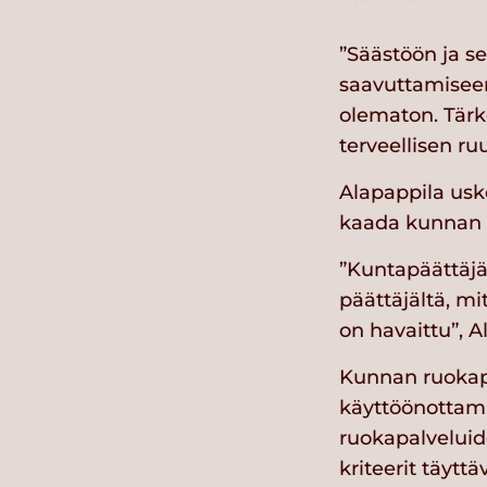
”Säästöön ja s
saavuttamiseen
olematon. Tärk
terveellisen ruu
Alapappila usk
kaada kunnan t
”Kuntapäättäjä
päättäjältä, mi
on havaittu”, A
Kunnan ruokap
käyttöönottami
ruokapalveluide
kriteerit täyt