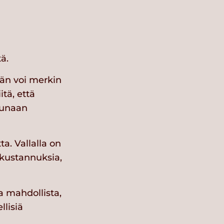
ä.
 hän voi merkin
tä, että
lounaan
a. Vallalla on
ukustannuksia,
a mahdollista,
llisiä