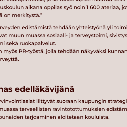
skoulun aikana oppilas syö noin 1 600 ateriaa, jo
lä on merkitystä.”
rveyden edistämistä tehdään yhteistyönä yli toimia
uvat muun muassa sosiaali- ja terveystoimi, sivistys
i sekä ruokapalvelut.
in myös PR-työstä, jolla tehdään näkyväksi kunnan
rveyttä.
nas edelläkävijänä
vinvointiasiat liittyvät suoraan kaupungin strateg
assa terveellisten ravintotottumuksien edistämi
unaiden tarjoaminen aloitetaan kouluista.