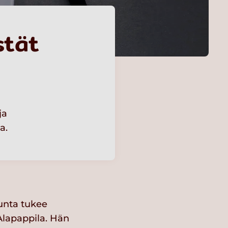
stät
ja
a.
kunta tukee
Alapappila. Hän