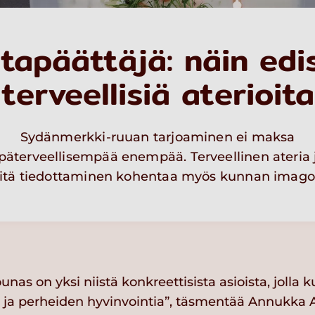
tapäättäjä: näin edi
terveellisiä aterioita
Sydänmerkki-ruuan tarjoaminen ei maksa
päterveellisempää enempää. Terveellinen ateria 
iitä tiedottaminen kohentaa myös kunnan imago
ounas on yksi niistä konkreettisista asioista, jolla 
n ja perheiden hyvinvointia”, täsmentää Annukka 