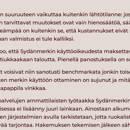
en suuruuteen vaikuttaa kuitenkin lähtötilanne: j
 tarvittavat muutokset ovat vain hienosäätöä, sää
eämpää on kuitenkin se, että kustannukset eivät 
an valmistus ei tule kalliiksi.
oo, että Sydänmerkin käyttöoikeudesta maksetta
iukkaakaan taloutta. Pienellä panostuksella on su
t voisivat niin sanotusti benchmarkata jonkin to
ten merkin käyttöön ottaminen on sujunut ja mitä 
lapappila vinkkaa.
alvelujen ammattilaisten työtaakka Sydänmerki
sessa ei lisäänny juuri lainkaan. Ainostaan alkume
n järjestelmien avulla tarkistetaan, jotta ruokalist
tävää tarjontaa. Hakemuksen tekemisen jälkeen sä