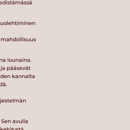
 edistämässä
huolehtiminen
n mahdollisuus
na lounaina.
 ja pääsevät
yden kannalta
dä.
rjestelmän
. Sen avulla
kehitystä.