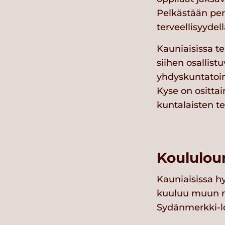
Pelkästään peru
terveellisyydel
Kauniaisissa te
siihen osallist
yhdyskuntatoim
Kyse on ositta
kuntalaisten te
Koululou
Kauniaisissa hy
kuuluu muun mu
Sydänmerkki-lo