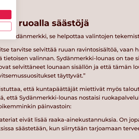
sellä ruoalla säästöjä
on Sydänmerkki, se helpottaa valintojen tekemist
 itse tarvitse selvittää ruuan ravintosisältöä, vaan
 tietoisen valinnan. Sydänmerkki-lounas on tae sii
ovat selvittäneet lounaan sisällön ja että tämän 
vitsemussuositukset täyttyvät.”
tuttaa, että kuntapäättäjät miettivät myös taloutt
iitä, että Sydänmerkki-lounas nostaisi ruokapalvel
pikemminkin päinvastoin:
teriat eivät lisää raaka-ainekustannuksia. On jop
issa säästetään, kun siirrytään tarjoamaan tervee