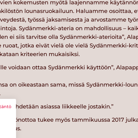
hyvien kokemusten myötä laajennamme käytännö
kilöstön lounasruokailuun. Haluamme osoittaa, e
rveydestä, työssä jaksamisesta ja arvostamme työ
intoja. Sydänmerkki-ateria on mahdollisuus – kaik
den ei siis tarvitse olla Sydänmerkki-aterioita”, Ala
 ruoat, jotka eivät vielä ole vielä Sydänmerkki-kri
ataan kriteerien mukaisiksi.
ille voidaan ottaa Sydänmerkki käyttöön”, Alapappi
a on oikeastaan sama, missä Sydänmerkki-louna
.
että lähdetään asiassa liikkeelle jostakin.”
täntö
äyttöönottoa tukee myös tammikuussa 2017 julka
uositus.