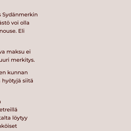
os Sydänmerkin
stö voi olla
nouse. Eli
va maksu ei
uri merkitys.
isen kunnan
hyötyjä siitä
n
treillä
alta löytyy
hköiset