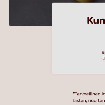
Kun
e
s
”Terveellinen l
lasten, nuorte