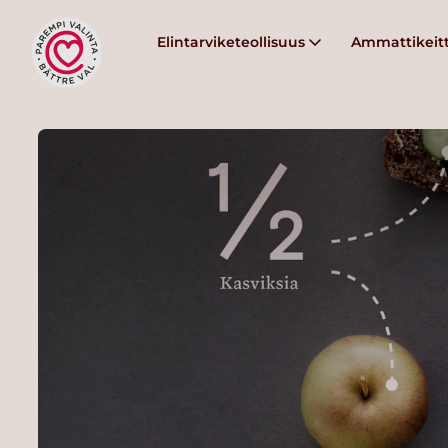
Elintarviketeollisuus
Ammattikeitt