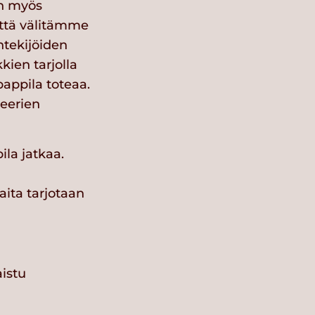
n myös
ttä välitämme
ntekijöiden
kien tarjolla
pappila toteaa.
teerien
la jatkaa.
ita tarjotaan
istu