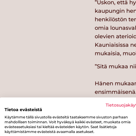
”Uskon, että 
kaupungin hen
henkilöstön te
omia lounasval
olevien aterioi
Kauniaisissa ne
mukaisia, muok
”Sitä mukaa ni
Hänen mukaans
ensimmäisenä
”Tärkeintä on, 
Tietosuojakäy
Tietoa evästeistä
Käytämme tällä sivustolla evästeitä taataksemme sivuston parhaan
Sydänmerkin k
mahdollisen toiminnan. Voit hyväksyä kaikki evästeet, muokata omia
Kouluruokailus
evästeasetuksiasi tai kieltää evästeiden käytön. Saat lisätietoja
käyttämistämme evästeistä avaamalla asetukset.