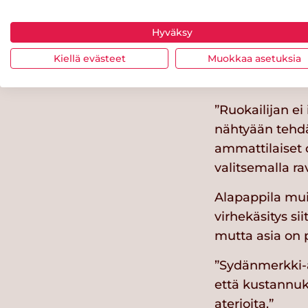
Hyväksy
Terveelli
Kiellä evästeet
Muokkaa asetuksia
Kun lounaassa 
”Ruokailijan ei
nähtyään tehdä
ammattilaiset 
valitsemalla ra
Alapappila muis
virhekäsitys s
mutta asia on 
”Sydänmerkki-a
että kustannuks
aterioita.”