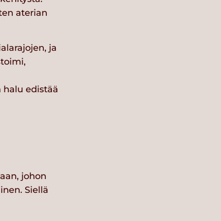
ten aterian
larajojen, ja
toimi,
 halu edistää
iaan, johon
nen. Siellä