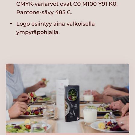
CMYK-väriarvot ovat C0 M100 Y91 K0,
Pantone-sävy 485 C.
Logo esiintyy aina valkoisella
ympyräpohjalla.