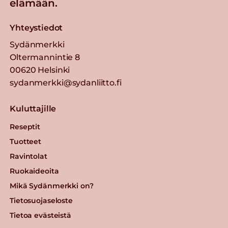
elämään.
Yhteystiedot
Sydänmerkki
Oltermannintie 8
00620 Helsinki
sydanmerkki@sydanliitto.fi
Kuluttajille
Reseptit
Tuotteet
Ravintolat
Ruokaideoita
Mikä Sydänmerkki on?
Tietosuojaseloste
Tietoa evästeistä