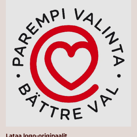
Lataa logo-originaalit