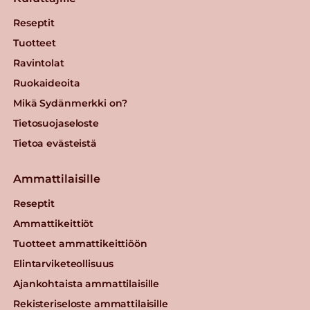
Reseptit
Tuotteet
Ravintolat
Ruokaideoita
Mikä Sydänmerkki on?
Tietosuojaseloste
Tietoa evästeistä
Ammattilaisille
Reseptit
Ammattikeittiöt
Tuotteet ammattikeittiöön
Elintarviketeollisuus
Ajankohtaista ammattilaisille
Rekisteriseloste ammattilaisille