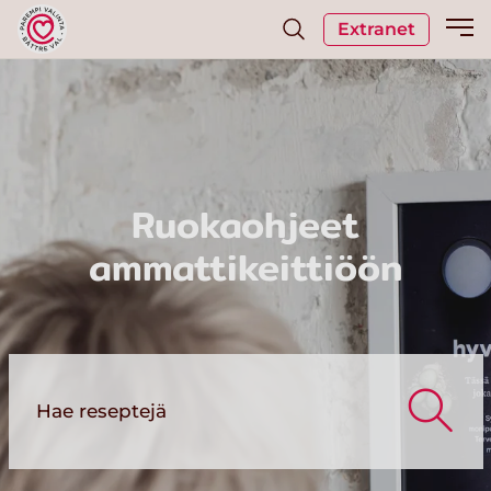
Extranet
Ruokaohjeet
ammattikeittiöön