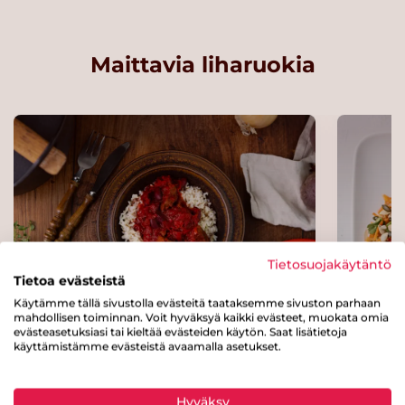
Maittavia liharuokia
Tietosuojakäytäntö
Tietoa evästeistä
Käytämme tällä sivustolla evästeitä taataksemme sivuston parhaan
mahdollisen toiminnan. Voit hyväksyä kaikki evästeet, muokata omia
evästeasetuksiasi tai kieltää evästeiden käytön. Saat lisätietoja
Chili con carne punajuurilla
Intial
käyttämistämme evästeistä avaamalla asetukset.
Hyväksy