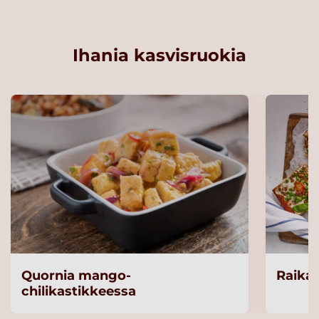
Ihania kasvisruokia
Quornia mango-
Raikas
chilikastikkeessa