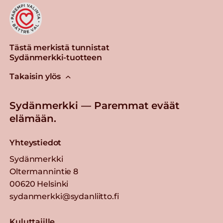
Tästä merkistä tunnistat
Sydänmerkki-tuotteen
Takaisin ylös
Sydänmerkki — Paremmat eväät
elämään.
Yhteystiedot
Sydänmerkki
Oltermannintie 8
00620 Helsinki
sydanmerkki@sydanliitto.fi
Kuluttajille