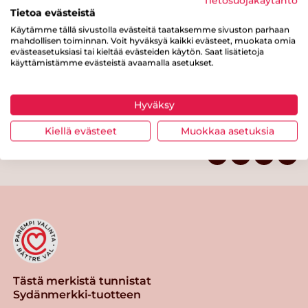
Tietosuojakäytäntö
josta sokereita
0.5 g
Tietoa evästeistä
Kuitua
0.5 g
Käytämme tällä sivustolla evästeitä taataksemme sivuston parhaan
mahdollisen toiminnan. Voit hyväksyä kaikki evästeet, muokata omia
Proteiinia
5.4 g
evästeasetuksiasi tai kieltää evästeiden käytön. Saat lisätietoja
käyttämistämme evästeistä avaamalla asetukset.
Suolaa
0.4 g
Hyväksy
Kiellä evästeet
Muokkaa asetuksia
Tulosta sivu
Jaa tuote
Tästä merkistä tunnistat
Sydänmerkki-tuotteen