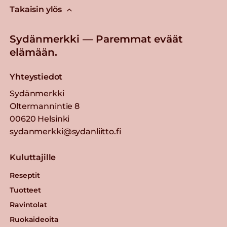
Takaisin ylös
Sydänmerkki — Paremmat eväät
elämään.
Yhteystiedot
Sydänmerkki
Oltermannintie 8
00620 Helsinki
sydanmerkki@sydanliitto.fi
Kuluttajille
Reseptit
Tuotteet
Ravintolat
Ruokaideoita