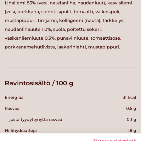
Lihaliemi 83% (vesi, naudanliha, naudanluut), kasvisliemi
(vesi, porkkana, sienet, sipulit, tomaatti, valkosipuli,
mustapippuri, timjami), kollageeni (nauta), tärkkelys,
naudanlihauute 1,0%, suola, poltettu sokeri,
vasikanliemiuute 0,3%, punaviiniuute, tomaattisose,
porkkanamehutiiviste, laakerinlehti, mustapippuri.
Ravintosisältö / 100 g
Energiaa
31 kcal
Rasvaa
0.5 g
josta tyydyttynyttä rasvaa
0.1 g
Hiilihydraatteja
1.8 g