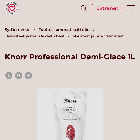
Extranet
Sydänmerkki
Tuotteet ammattikeittiöön
Mausteet ja maustekastikkeet
Mausteet ja liemivalmisteet
Knorr Professional Demi-Glace 1L
L
M
G