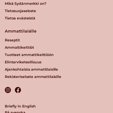
Mikä Sydänmerkki on?
Tietosuojaseloste
Tietoa evästeistä
Ammattilaisille
Reseptit
Ammattikeittiöt
Tuotteet ammattikeittiöön
Elintarviketeollisuus
Ajankohtaista ammattilaisille
Rekisteriseloste ammattilaisille
Briefly in English
På svenska