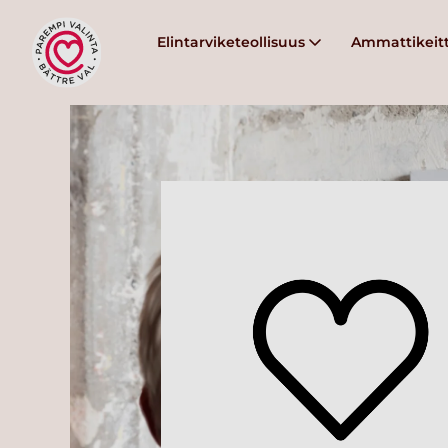
Elintarviketeollisuus
Ammattikeitt