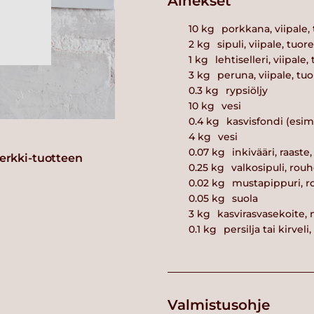
Ainekset
10
kg
porkkana, viipale,
2
kg
sipuli, viipale, tuore
1
kg
lehtiselleri, viipale,
3
kg
peruna, viipale, tu
0.3
kg
rypsiöljy
10
kg
vesi
0.4
kg
kasvisfondi (esim
4
kg
vesi
0.07
kg
inkivääri, raaste
erkki-tuotteen
0.25
kg
valkosipuli, rouh
0.02
kg
mustapippuri, r
0.05
kg
suola
3
kg
kasvirasvasekoite, 
0.1
kg
persilja tai kirveli
Valmistusohje