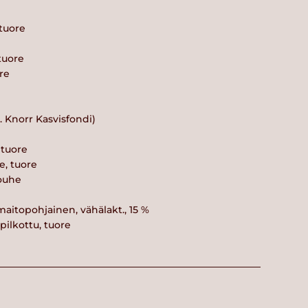
 tuore
 tuore
ore
. Knorr Kasvisfondi)
, tuore
e, tuore
ouhe
maitopohjainen, vähälakt., 15 %
, pilkottu, tuore