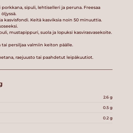
i porkkana, sipuli, lehtiselleri ja peruna. Freesaa
 öljyssä.
 ja kasvisfondi. Keitä kasviksia noin 50 minuuttia.
soseeksi.
sipuli, mustapippuri, suola ja lopuksi kasvirasvasekoite.
 tai persiljaa valmiin keiton päälle.
metana, raejuusto tai paahdetut leipäkuutiot.
g
2.6 g
0.5 g
0.2 g