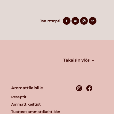
Jaa resepti
Takaisin ylös
Ammattilaisille
Reseptit
Ammattikeittiöt
Tuotteet ammattikeittiöön