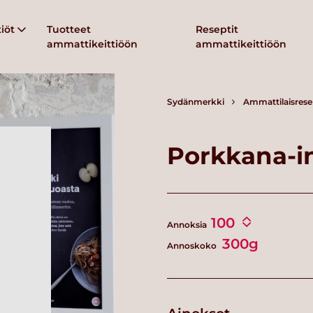
iöt
Tuotteet
Reseptit
ammattikeittiöön
ammattikeittiöön
Sydänmerkki
Ammattilaisrese
Porkkana-in
Annoksia
300g
Annoskoko