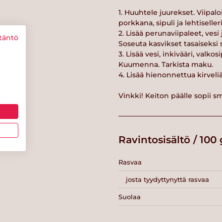
1. Huuhtele juurekset. Viipalo
porkkana, sipuli ja lehtiselleri
2. Lisää perunaviipaleet, vesi
täntö
Soseuta kasvikset tasaiseksi 
3. Lisää vesi, inkivääri, valko
Kuumenna. Tarkista maku.
4. Lisää hienonnettua kirveliä
Vinkki! Keiton päälle sopii s
Ravintosisältö / 100 
Rasvaa
josta tyydyttynyttä rasvaa
Suolaa