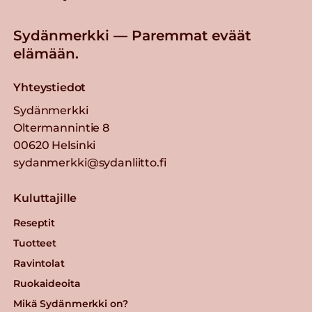
Sydänmerkki — Paremmat eväät
elämään.
Yhteystiedot
Sydänmerkki
Oltermannintie 8
00620 Helsinki
sydanmerkki@sydanliitto.fi
Kuluttajille
Reseptit
Tuotteet
Ravintolat
Ruokaideoita
Mikä Sydänmerkki on?