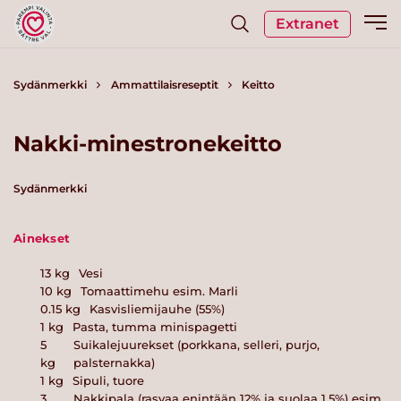
Extranet
Sydänmerkki
Ammattilaisreseptit
Keitto
Nakki-minestronekeitto
Sydänmerkki
Ainekset
13
kg
Vesi
10
kg
Tomaattimehu esim. Marli
0.15
kg
Kasvisliemijauhe (55%)
1
kg
Pasta, tumma minispagetti
5
Suikalejuurekset (porkkana, selleri, purjo,
kg
palsternakka)
1
kg
Sipuli, tuore
3
Nakkipala (rasvaa enintään 12% ja suolaa 1,5%) esim.