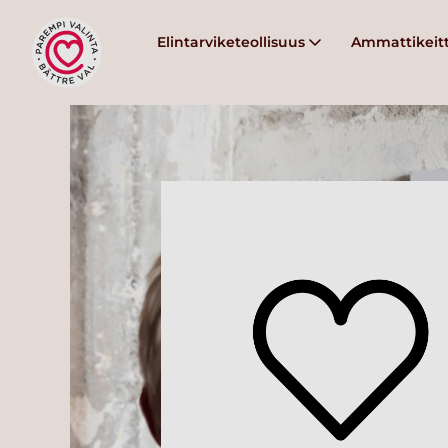
Elintarviketeollisuus
Ammattikeitt