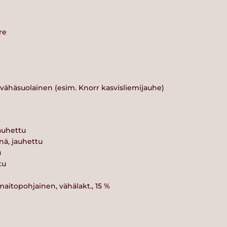
re
 vähäsuolainen (esim. Knorr kasvisliemijauhe)
jauhettu
ä, jauhettu
u
tu
maitopohjainen, vähälakt., 15 %