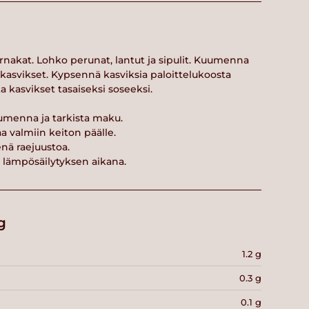
ternakat. Lohko perunat, lantut ja sipulit. Kuumenna
ja kasvikset. Kypsennä kasviksia paloittelukoosta
 kasvikset tasaiseksi soseeksi.
uumenna ja tarkista maku.
aa valmiin keiton päälle.
enä raejuustoa.
 lämpösäilytyksen aikana.
g
1.2 g
0.3 g
0.1 g