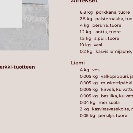
Ainekset
6.8
kg
porkkana, tuore
2.5
kg
palsternakka, tuo
4
kg
peruna, tuore
1.2
kg
lanttu, tuore
1.5
kg
sipuli, tuore
10
kg
vesi
0.2
kg
kasvisliemijauhe,
Liemi
erkki-tuotteen
4
kg
vesi
0.005
kg
valkopippuri, 
0.005
kg
muskottipähkin
0.005
kg
kirveli, kuivatt
0.005
kg
basilika, kuivat
0.04
kg
merisuola
2
kg
kasvirasvasekoite, 
0.05
kg
persilja, tuore