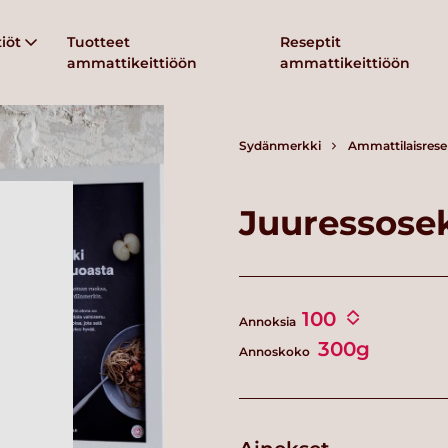
iöt
Tuotteet
Reseptit
ammattikeittiöön
ammattikeittiöön
Sydänmerkki
Ammattilaisrese
Juuressosek
Annoksia
300g
Annoskoko