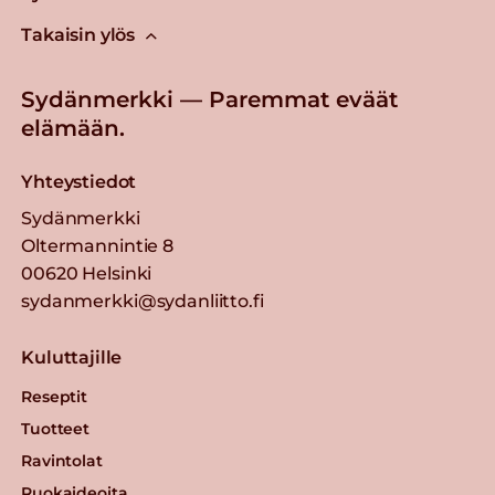
Takaisin ylös
Sydänmerkki — Paremmat eväät
elämään.
Yhteystiedot
Sydänmerkki
Oltermannintie 8
00620 Helsinki
sydanmerkki@sydanliitto.fi
Kuluttajille
Reseptit
Tuotteet
Ravintolat
Ruokaideoita