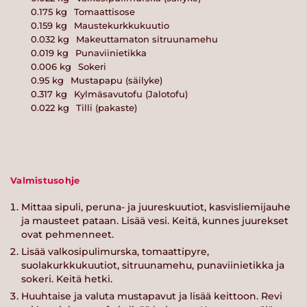
0.175
kg
Tomaattisose
0.159
kg
Maustekurkkukuutio
0.032
kg
Makeuttamaton sitruunamehu
0.019
kg
Punaviinietikka
0.006
kg
Sokeri
0.95
kg
Mustapapu (säilyke)
0.317
kg
Kylmäsavutofu (Jalotofu)
0.022
kg
Tilli (pakaste)
Valmistusohje
Mittaa sipuli, peruna- ja juureskuutiot, kasvisliemijauhe
ja mausteet pataan. Lisää vesi. Keitä, kunnes juurekset
ovat pehmenneet.
Lisää valkosipulimurska, tomaattipyre,
suolakurkkukuutiot, sitruunamehu, punaviinietikka ja
sokeri. Keitä hetki.
Huuhtaise ja valuta mustapavut ja lisää keittoon. Revi