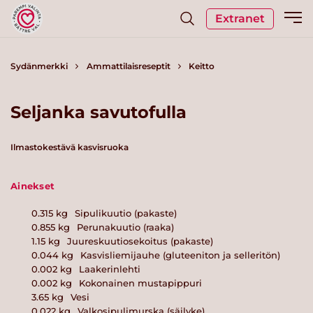
Extranet
Sydänmerkki
Ammattilaisreseptit
Keitto
Seljanka savutofulla
Ilmastokestävä kasvisruoka
Ainekset
0.315
kg
Sipulikuutio (pakaste)
0.855
kg
Perunakuutio (raaka)
1.15
kg
Juureskuutiosekoitus (pakaste)
0.044
kg
Kasvisliemijauhe (gluteeniton ja selleritön)
0.002
kg
Laakerinlehti
0.002
kg
Kokonainen mustapippuri
3.65
kg
Vesi
0.022
kg
Valkosipulimurska (säilyke)