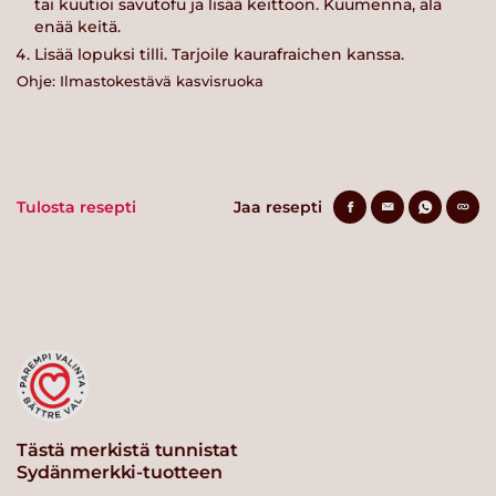
tai kuutioi savutofu ja lisää keittoon. Kuumenna, älä
enää keitä.
Lisää lopuksi tilli. Tarjoile kaurafraichen kanssa.
Ohje: Ilmastokestävä kasvisruoka
Tulosta resepti
Jaa resepti
Tästä merkistä tunnistat
Sydänmerkki-tuotteen