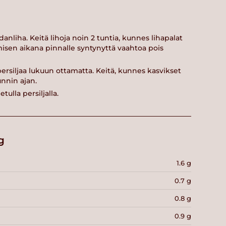
danliha. Keitä lihoja noin 2 tuntia, kunnes lihapalat
misen aikana pinnalle syntynyttä vaahtoa pois
persiljaa lukuun ottamatta. Keitä, kunnes kasvikset
unnin ajan.
tulla persiljalla.
g
1.6 g
0.7 g
0.8 g
0.9 g