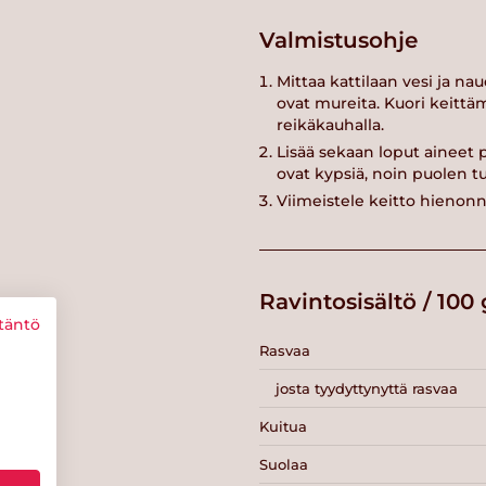
Valmistusohje
Mittaa kattilaan vesi ja nau
ovat mureita. Kuori keittä
reikäkauhalla.
Lisää sekaan loput aineet 
ovat kypsiä, noin puolen t
Viimeistele keitto hienonne
Ravintosisältö / 100 
täntö
Rasvaa
josta tyydyttynyttä rasvaa
Kuitua
Suolaa