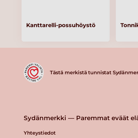
Kanttarelli-possuhöystö
Tonni
Tästä merkistä tunnistat Sydänmer
Sydänmerkki — Paremmat eväät el
Yhteystiedot