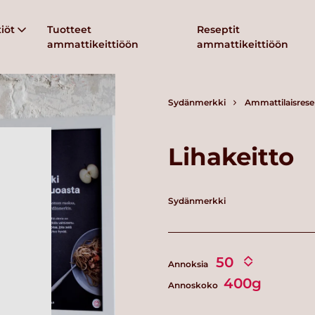
iöt
Tuotteet
Reseptit
ammattikeittiöön
ammattikeittiöön
Sydänmerkki
Ammattilaisrese
Lihakeitto
Sydänmerkki
Annoksia
400g
Annoskoko