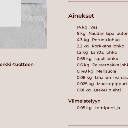
Ainekset
14
kg
Vesi
5
kg
Naudan lapa luuto
4.3
kg
Peruna lohko
2.2
kg
Porkkana lohko
1.2
kg
Lanttu lohko
0.65
kg
sipuli lohko
erkki-tuotteen
0.6
kg
Palsternakka loh
0.148
kg
Merisuola
0.08
kg
Lihaliemi vähäs
0.025
kg
Maustepippuri
0.01
kg
Laakerinlehti
Viimeistelyyn
0.05
kg
Lehtipersilja