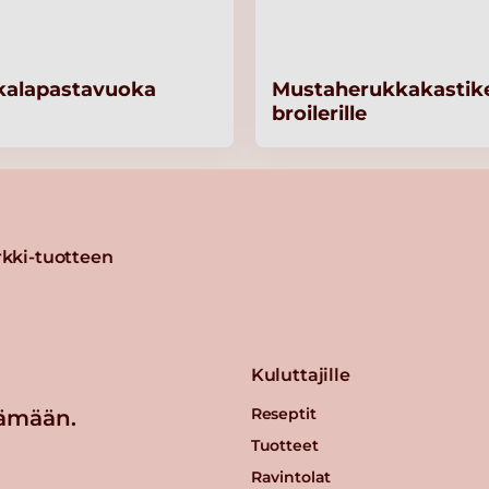
kalapastavuoka
Mustaherukkakastik
broilerille
kki-tuotteen
Kuluttajille
Reseptit
ämään.
Tuotteet
Ravintolat