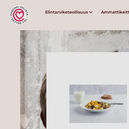
Elintarviketeollisuus
Ammattikeitt