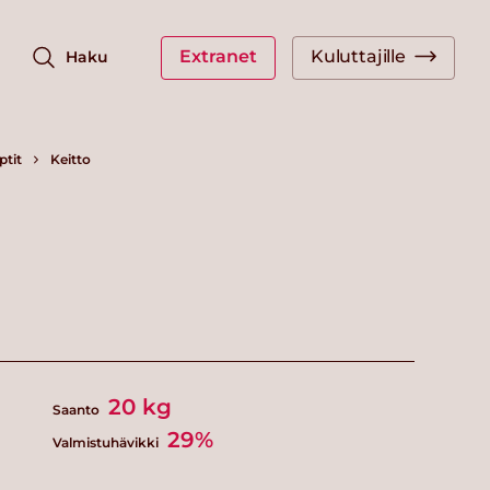
Extranet
Kuluttajille
Haku
ptit
Keitto
20
kg
Saanto
29%
Valmistuhävikki