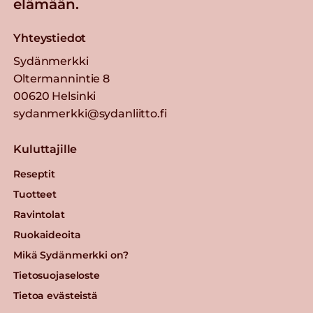
elämään.
Yhteystiedot
Sydänmerkki
Oltermannintie 8
00620 Helsinki
sydanmerkki@sydanliitto.fi
Kuluttajille
Reseptit
Tuotteet
Ravintolat
Ruokaideoita
Mikä Sydänmerkki on?
Tietosuojaseloste
Tietoa evästeistä