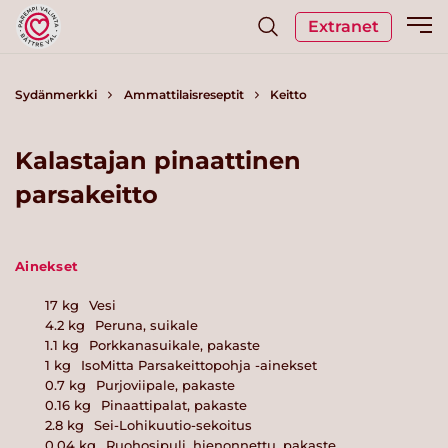
Extranet
Sydänmerkki
Ammattilaisreseptit
Keitto
Kalastajan pinaattinen
parsakeitto
Ainekset
17
kg
Vesi
4.2
kg
Peruna, suikale
1.1
kg
Porkkanasuikale, pakaste
1
kg
IsoMitta Parsakeittopohja -ainekset
0.7
kg
Purjoviipale, pakaste
0.16
kg
Pinaattipalat, pakaste
2.8
kg
Sei-Lohikuutio-sekoitus
0.04
kg
Ruohosipuli, hienonnettu, pakaste