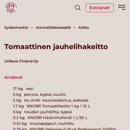
Extranet
Sydänmerkki
Ammattilaisreseptit
Keitto
Tomaattinen jauhelihakeitto
Unilever Finland Oy
Ainekset
17
kg
vesi
5
kg
peruna, kypsä, kuutio
5
kg
Iso Antti -kasvissekoitus, pakaste
1.7
kg
KNORR Tomaattikeitto 1 kg / 10 L
5
kg
naudan jauheliha, kypsä
0.2
kg
KNORR Häränlihafondi 1 L/30 L
0.01
kg
mustapippuri, rouhittu
0.25
kg
KNORR Valkosipuli Puré Professional 2x750g