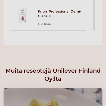
Knorr Professional Demi-
Glace 1L
Lue lisää
Knorr Professional Demi
Glace 2 x 5L
Lue lisää
Knorr Professional
Muita reseptejä Unilever Finland
Vasikkafondi 1L
Oy:lta
Lue lisää
Knorr Vaalea kastikepohja,
kylmävalmistus
2x2,5kg/62,5L