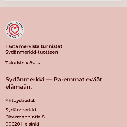
Lue lisää
Knorr Kalaliemi,
vähäsuolainen 5kg/625L
Lue lisää
Tästä merkistä tunnistat
Sydänmerkki-tuotteen
Knorr Ruskea peruskastike
Takaisin ylös
3,75 kg/ 50 L
Lue lisää
Sydänmerkki — Paremmat eväät
elämään.
Yhteystiedot
Sydänmerkki
Oltermannintie 8
00620 Helsinki