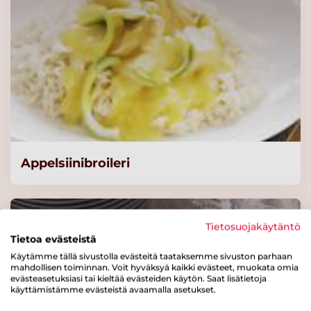
Lue lisää
Knorr
Tomaattikastikepohja,
kylmävalmistus 2x3kg/60 L
Lue lisää
Appelsiinibroileri
Knorr Vaalea peruskastike
4,25 kg/50 L
Lue lisää
Tietosuojakäytäntö
Tietoa evästeistä
KNORR Penne Luomu,
Käytämme tällä sivustolla evästeitä taataksemme sivuston parhaan
runsaskuituinen 3 kg
mahdollisen toiminnan. Voit hyväksyä kaikki evästeet, muokata omia
evästeasetuksiasi tai kieltää evästeiden käytön. Saat lisätietoja
Lue lisää
käyttämistämme evästeistä avaamalla asetukset.