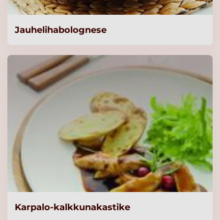
Knorr Lihaliemi,
Jauhelihabolognese
vähäsuolainen 1kg/125L
Lue lisää
Knorr Lihaliemi,
vähäsuolainen 5kg/625L
Lue lisää
Knorr Kasvisliemi,
vähäsuolainen 5kg/625L
Lue lisää
Knorr Kanaliemi,
Karpalo-kalkkunakastike
vähäsuolainen 5kg/625L