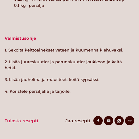
0.1
kg
persilja
Valmistusohje
1. Sekoita keittoainekset veteen ja kuumenna kiehuvaksi.
2. Lisää juureskuutiot ja perunakuutiot joukkoon ja keitä
hetki.
3. Lisää jauheliha ja mausteet, keitä kypsäksi.
4. Koristele persiljalla ja tarjoile.
Tulosta resepti
Jaa resepti