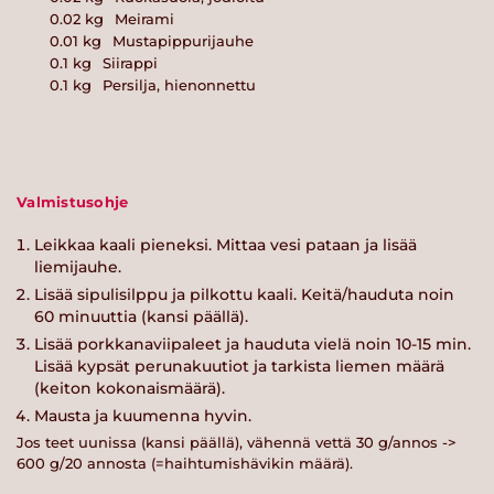
0.02
kg
Meirami
0.01
kg
Mustapippurijauhe
0.1
kg
Siirappi
0.1
kg
Persilja, hienonnettu
Valmistusohje
Leikkaa kaali pieneksi. Mittaa vesi pataan ja lisää
liemijauhe.
Lisää sipulisilppu ja pilkottu kaali. Keitä/hauduta noin
60 minuuttia (kansi päällä).
Lisää porkkanaviipaleet ja hauduta vielä noin 10-15 min.
Lisää kypsät perunakuutiot ja tarkista liemen määrä
(keiton kokonaismäärä).
Mausta ja kuumenna hyvin.
Jos teet uunissa (kansi päällä), vähennä vettä 30 g/annos ->
600 g/20 annosta (=haihtumishävikin määrä).