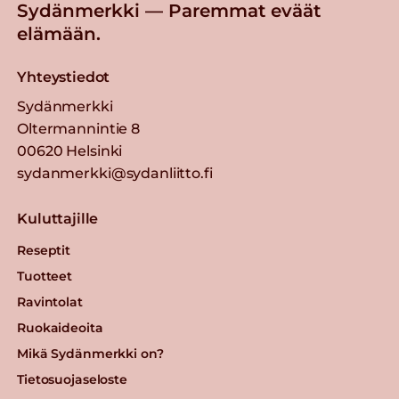
Sydänmerkki — Paremmat eväät
elämään.
Yhteystiedot
Sydänmerkki
Oltermannintie 8
00620 Helsinki
sydanmerkki@sydanliitto.fi
Kuluttajille
Reseptit
Tuotteet
Ravintolat
Ruokaideoita
Mikä Sydänmerkki on?
Tietosuojaseloste