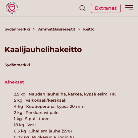
Extranet
Sydänmerkki
Ammattilaisreseptit
Keitto
Kaalijauhelihakeitto
Sydänmerkki
Ainekset
2.5
kg
Naudan jauheliha, karkea, kypsä esim. HK
5
kg
Valkokaali/keräkaali
4
kg
Kuutioperuna, kypsä 20 mm
2
kg
Porkkanaviipale
1
kg
Sipuli, tuore
18
kg
Vesi
0.3
kg
Lihaliemijauhe (55%)
0.02
kg
Ruokasuola, jodioitu