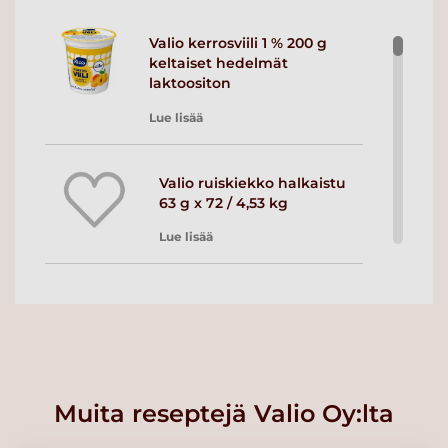
Valio kerrosviili 1 % 200 g
keltaiset hedelmät
laktoositon
Lue lisää
Valio ruiskiekko halkaistu
63 g x 72 / 4,53 kg
Lue lisää
Valio ruisnappi halkaistu 38
g x 70 / 2,66 kg
Lue lisää
Muita reseptejä Valio Oy:lta
Valio Viola tuorejuusto
paprika-chili FS