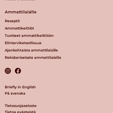
Ammattilaisille
Härkäpapurouhe
Reseptit
Lue lisää
Ammattikeittiöt
Tuotteet ammattikeittiöön
Gold&Green®
Elintarviketeollisuus
Nyhtökaura® 1,5 kg
Ajankohtaista ammattilaisille
Maustamaton
Rekisteriseloste ammattilaisille
Lue lisää
Gold&Green® 2,5 kg
vegekuutiot
Briefly in English
Lue lisää
På svenska
Tietosuojaseloste
Tietoa evästeistä