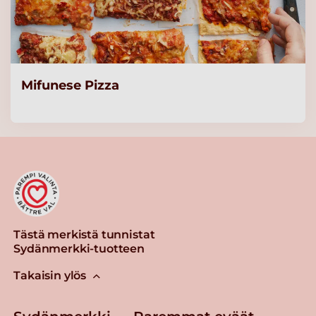
Valio jogurtti 150 g rasvaton
metsämarja laktoositon
(ammattikeittiöille)
Lue lisää
Mifunese Pizza
Valio jogurtti 150 g rasvaton
persikka laktoositon
(ammattikeittiöille)
Lue lisää
Valio Hyvä suomalainen
Tästä merkistä tunnistat
Arki® pehmeä rahka 200 g
Sydänmerkki-tuotteen
laktoositon
Takaisin ylös
Lue lisää