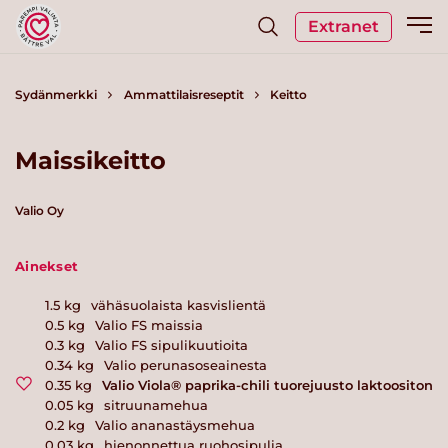
Extranet
Sydänmerkki
Ammattilaisreseptit
Keitto
Maissikeitto
Valio Oy
Ainekset
1.5
kg
vähäsuolaista kasvislientä
0.5
kg
Valio FS maissia
0.3
kg
Valio FS sipulikuutioita
0.34
kg
Valio perunasoseainesta
0.35
kg
Valio Viola® paprika-chili tuorejuusto laktoositon
0.05
kg
sitruunamehua
0.2
kg
Valio ananastäysmehua
0.03
kg
hienonnettua ruohosipulia