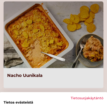
Lue lisää
Gold&Green®
punajuuripyörykkä 20 g x
255 / 5,1 kg
Lue lisää
Gold&Green®
maissipyörykkä 20 g x 255 /
5,1 kg
Lue lisää
Nacho Uunikala
Gold&Green®
hernepyörykkä 20 g x 255 /
5,1 kg
Tietosuojakäytäntö
Tietoa evästeistä
Lue lisää