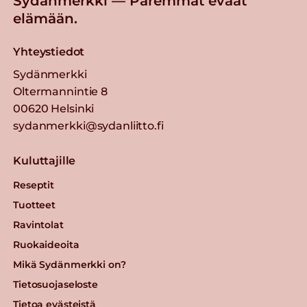
Sydänmerkki — Paremmat eväät
Valio PROfeel®
elämään.
kerrosproteiinirahka 175 g
mustikka laktoositon
Yhteystiedot
Lue lisää
Sydänmerkki
Oltermannintie 8
Gold&Green® Härkis®
00620 Helsinki
Kaurajauhis
sydanmerkki@sydanliitto.fi
Lue lisää
Kuluttajille
Kaura-kasviproteiinirouhe
Reseptit
Tuotteet
Lue lisää
Ravintolat
Ruokaideoita
Valio Polar® 15 % e1 KG
Mikä Sydänmerkki on?
viipaleet
Tietosuojaseloste
Lue lisää
Tietoa evästeistä