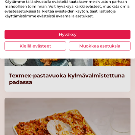
Käytämme tällä sivustolla evästeitä taataksemme sivuston parhaan
mahdollisen toiminnan. Voit hyväksyä kaikki evästeet, muokata omia
evästeasetuksiasi tai kieltää evästeiden käytön. Saat lisätietoja
käyttämistämme evästeistä avaamalla asetukset.
Valio kasvis-kaalikääryle 2
kg (n. 110 g) laktoositon
Hyväksy
Lue lisää
Kiellä evästeet
Muokkaa asetuksia
Valio jogurtti 5 kg rasvaton
mango-vanilja laktoositon
Lue lisää
Texmex-pastavuoka kylmävalmistettuna
padassa
Valio jogurtti 100 g
rasvaton mango-vanilja
laktoositon
Lue lisää
Valio Oltermanni 17%