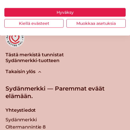
Tulosta sivu
Jaa tuote
Hyväksy
Kiellä evästeet
Muokkaa asetuksia
Tästä merkistä tunnistat
Sydänmerkki-tuotteen
Takaisin ylös
Sydänmerkki — Paremmat eväät
elämään.
Yhteystiedot
Sydänmerkki
Oltermannintie 8