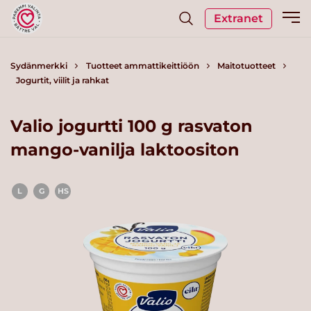
Extranet
Sydänmerkki
Tuotteet ammattikeittiöön
Maitotuotteet
Jogurtit, viilit ja rahkat
Valio jogurtti 100 g rasvaton
mango-vanilja laktoositon
L
G
HS