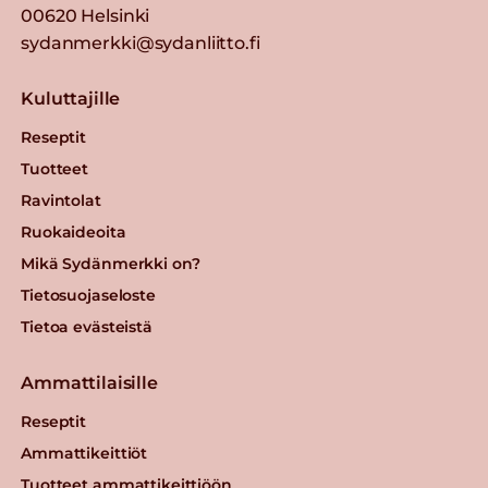
00620 Helsinki
sydanmerkki@sydanliitto.fi
Kuluttajille
Reseptit
Tuotteet
Ravintolat
Ruokaideoita
Mikä Sydänmerkki on?
Tietosuojaseloste
Tietoa evästeistä
Ammattilaisille
Reseptit
Ammattikeittiöt
Tuotteet ammattikeittiöön