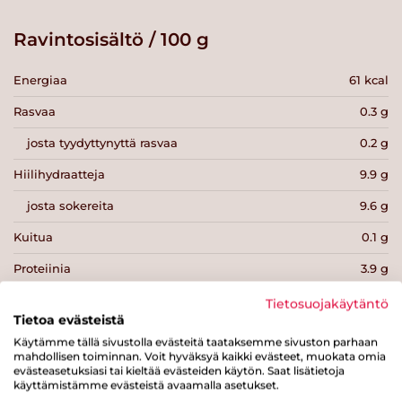
Ravintosisältö / 100 g
Energiaa
61 kcal
Rasvaa
0.3 g
josta tyydyttynyttä rasvaa
0.2 g
Hiilihydraatteja
9.9 g
josta sokereita
9.6 g
Kuitua
0.1 g
Proteiinia
3.9 g
Suolaa
0.1 g
Tietosuojakäytäntö
Tietoa evästeistä
Käytämme tällä sivustolla evästeitä taataksemme sivuston parhaan
mahdollisen toiminnan. Voit hyväksyä kaikki evästeet, muokata omia
evästeasetuksiasi tai kieltää evästeiden käytön. Saat lisätietoja
käyttämistämme evästeistä avaamalla asetukset.