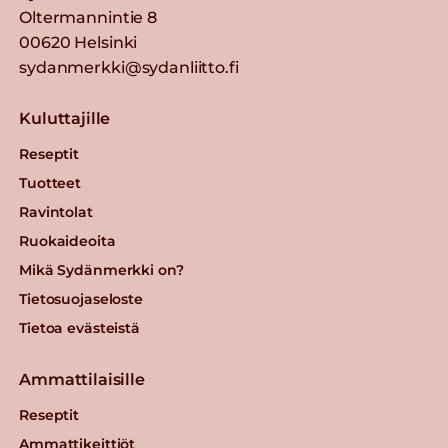
Oltermannintie 8
00620 Helsinki
sydanmerkki@sydanliitto.fi
Kuluttajille
Reseptit
Tuotteet
Ravintolat
Ruokaideoita
Mikä Sydänmerkki on?
Tietosuojaseloste
Tietoa evästeistä
Ammattilaisille
Reseptit
Ammattikeittiöt