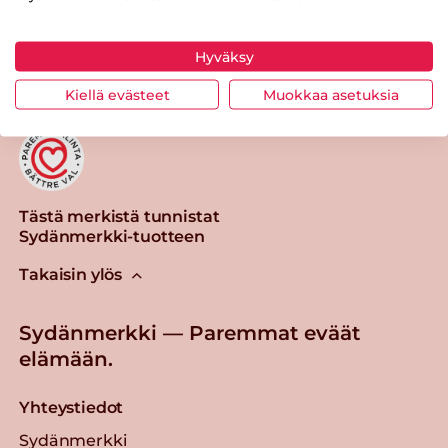
Tulosta sivu
Jaa tuote
Hyväksy
Kiellä evästeet
Muokkaa asetuksia
Tästä merkistä tunnistat
Sydänmerkki-tuotteen
Takaisin ylös
Sydänmerkki — Paremmat eväät
elämään.
Yhteystiedot
Sydänmerkki