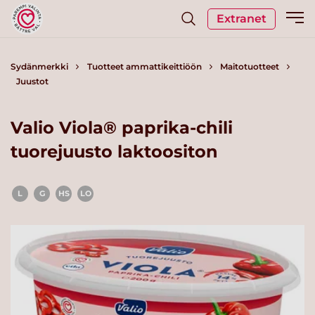
Extranet
Sydänmerkki
Tuotteet ammattikeittiöön
Maitotuotteet
Juustot
Valio Viola® paprika-chili
tuorejuusto laktoositon
L
G
HS
LO