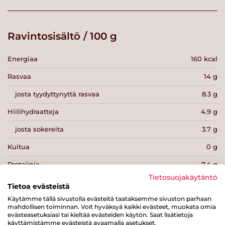
Ravintosisältö / 100 g
Energiaa
160 kcal
Rasvaa
14 g
josta tyydyttynyttä rasvaa
8.3 g
Hiilihydraatteja
4.9 g
josta sokereita
3.7 g
Kuitua
0 g
Proteiinia
7.4 g
Tietosuojakäytäntö
Suolaa
1 g
Tietoa evästeistä
Käytämme tällä sivustolla evästeitä taataksemme sivuston parhaan
mahdollisen toiminnan. Voit hyväksyä kaikki evästeet, muokata omia
evästeasetuksiasi tai kieltää evästeiden käytön. Saat lisätietoja
käyttämistämme evästeistä avaamalla asetukset.