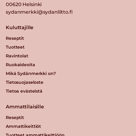
00620 Helsinki
sydanmerkki@sydanliitto.fi
Kuluttajille
Reseptit
Tuotteet
Ravintolat
Ruokaideoita
Mikä Sydänmerkki on?
Tietosuojaseloste
Tietoa evästeistä
Ammattilaisille
Reseptit
Ammattikeittiöt
Tuotteet ammattikeittiöön