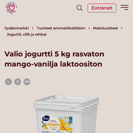
Extranet
Sydänmerkki
Tuotteet ammattikeittiöön
Maitotuotteet
Jogurtit, viilit ja rahkat
Valio jogurtti 5 kg rasvaton
mango-vanilja laktoositon
L
G
HS