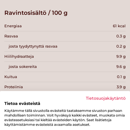
Ravintosisältö / 100 g
Energiaa
61 kcal
Rasvaa
0.3 g
josta tyydyttynyttä rasvaa
0.2 g
Hiilihydraatteja
9.9 g
josta sokereita
9.6 g
Kuitua
0.1 g
Proteiinia
3.9 g
Suolaa
0.1 g
Tietosuojakäytäntö
Tietoa evästeistä
Käytämme tällä sivustolla evästeitä taataksemme sivuston parhaan
mahdollisen toiminnan. Voit hyväksyä kaikki evästeet, muokata omia
evästeasetuksiasi tai kieltää evästeiden käytön. Saat lisätietoja
käyttämistämme evästeistä avaamalla asetukset.