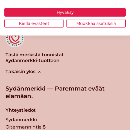
Tulosta sivu
Jaa tuote
Hyväksy
Kiellä evästeet
Muokkaa asetuksia
Tästä merkistä tunnistat
Sydänmerkki-tuotteen
Takaisin ylös
Sydänmerkki — Paremmat eväät
elämään.
Yhteystiedot
Sydänmerkki
Oltermannintie 8