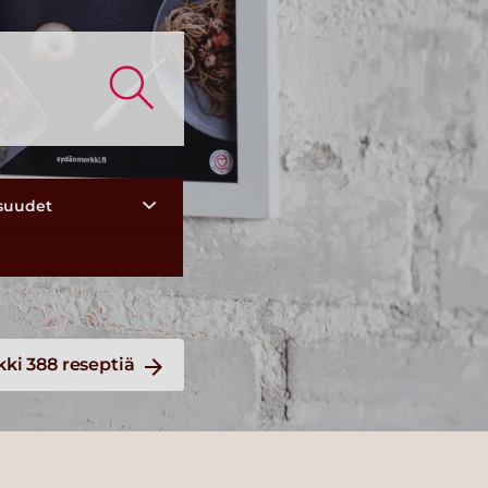
suudet
kki 388 reseptiä