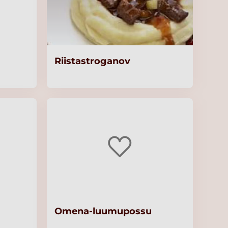
Riistastroganov
Omena-luumupossu