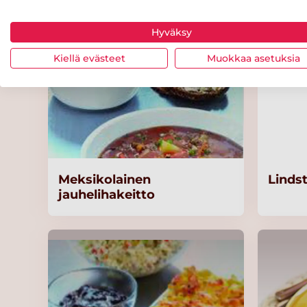
Hyväksy
Kiellä evästeet
Muokkaa asetuksia
Meksikolainen
Linds
jauhelihakeitto