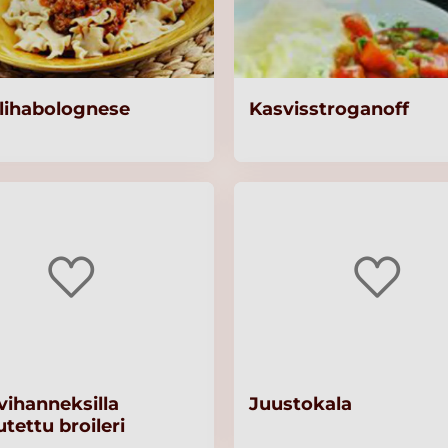
lihabolognese
Kasvisstroganoff
vihanneksilla
Juustokala
tettu broileri