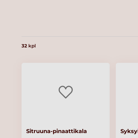
32
kpl
Sitruuna-pinaattikala
Syksy