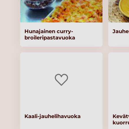
Hunajainen curry-
Jauhe
broileripastavuoka
Kaali-jauhelihavuoka
Kevät
kuorru