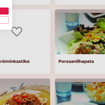
tröminkastike
Porsaanlihapata