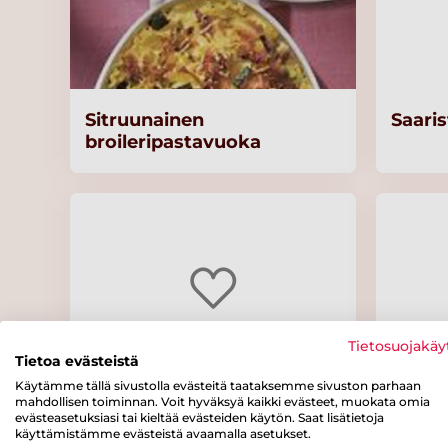
Sitruunainen
Saari
broileripastavuoka
Tietosuojakäy
Tietoa evästeistä
Käytämme tällä sivustolla evästeitä taataksemme sivuston parhaan
mahdollisen toiminnan. Voit hyväksyä kaikki evästeet, muokata omia
Riista-juureskäristys
Pehme
evästeasetuksiasi tai kieltää evästeiden käytön. Saat lisätietoja
käyttämistämme evästeistä avaamalla asetukset.