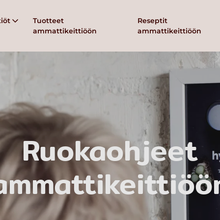
iöt
Tuotteet
Reseptit
ammattikeittiöön
ammattikeittiöön
Ruokaohjeet
ammattikeittiöö