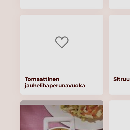
Tomaattinen
Sitru
jauhelihaperunavuoka