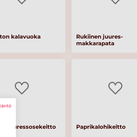
ston kalavuoka
Rukiinen juures-
makkarapata
täntö
ä juuressosekeitto
Paprikalohikeitto