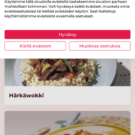
Käytämme tällä sivustolla evästeitä taataksemme sivuston parhaan
Lue lisää
mahdollisen toiminnan. Voit hyväksyä kaikki evästeet, muokata omia
evästeasetuksiasi tai kieltää evästeiden käytön. Saat lisätietoja
käyttämistämme evästeistä avaamalla asetukset.
KNORR Penne Luomu,
runsaskuituinen 3 kg
Hyväksy
Lue lisää
Kiellä evästeet
Muokkaa asetuksia
KNORR Lasagnette
Täysjyvä Luomu 3 kg
Lue lisää
Knorr Kalaliemi,
Härkäwokki
vähäsuolainen 1kg/125L
Lue lisää
Knorr Kanaliemi,