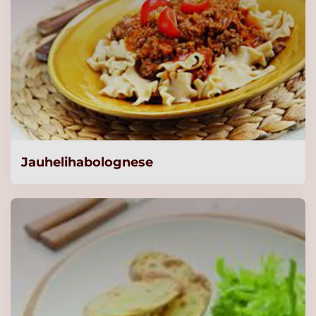
vähäsuolainen 1 kg /125 L
Lue lisää
Knorr Kasvisliemi,
vähäsuolainen 1kg/125L
Lue lisää
Knorr Lihaliemi,
Jauhelihabolognese
vähäsuolainen 1kg/125L
Lue lisää
Knorr Lihaliemi,
vähäsuolainen 5kg/625L
Lue lisää