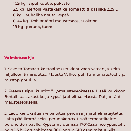
1.25
kg
sipulikuutio, pakaste
2.5
kg
Bertolli Pastakastike Tomaatti & basilika 2,25 L
6
kg
jauheliha nauta, kypsä
0.04
kg
Pohjantähti mausteseos, suolaton
18
kg
peruna, tuore
Valmistusohje
1. Sekoita Tomaattikeittoainekset kiehuvaan veteen ja keitä
hiljalleen 5 minuuttia. Mausta Valkosipuli Tahnamausteella ja
mustapippurilla.
2. Freesaa sipulikuutiot öljy-mausteseoksessa. Lisää joukkoon
Bertolli pastakastike ja kypsä jauheliha. Mausta Pohjantähti
mausteseoksella.
3. Lado kerroksittain viipaloitua perunaa ja jauhelihatäytettä.
Laita päällimmäiseksi perunakerros. Lisää tomaattikeitto
perunoiden päälle. Kypsennä uunissa 170°C:ssa höyrypaistolla
noin 1,5 h. Perusohjeesta (100 ann. à 310 g) valmistuu viisi