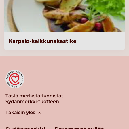
Knorr Kasvisliemi,
vähäsuolainen 5kg/625L
Lue lisää
Knorr Kanaliemi,
Karpalo-kalkkunakastike
vähäsuolainen 5kg/625L
Lue lisää
Knorr Kalaliemi,
vähäsuolainen 5kg/625L
Lue lisää
Tästä merkistä tunnistat
Sydänmerkki-tuotteen
Knorr Ruskea peruskastike
Takaisin ylös
3,75 kg/ 50 L
Lue lisää