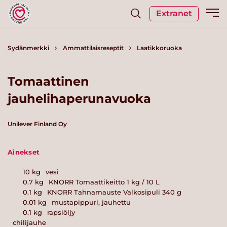
Extranet
Sydänmerkki
Ammattilaisreseptit
Laatikkoruoka
Tomaattinen
jauhelihaperunavuoka
Unilever Finland Oy
Ainekset
10
kg
vesi
0.7
kg
KNORR Tomaattikeitto 1 kg / 10 L
0.1
kg
KNORR Tahnamauste Valkosipuli 340 g
0.01
kg
mustapippuri, jauhettu
0.1
kg
rapsiöljy
chilijauhe