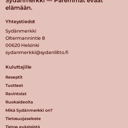
Sydänmerkki — Paremmat eväät
elämään.
Yhteystiedot
Sydänmerkki
Oltermannintie 8
00620 Helsinki
sydanmerkki@sydanliitto.fi
Kuluttajille
Reseptit
Tuotteet
Ravintolat
Ruokaideoita
Mikä Sydänmerkki on?
Tietosuojaseloste
Tietoa evästeistä