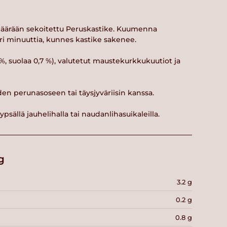
imäärään sekoitettu Peruskastike. Kuumenna
ri minuuttia, kunnes kastike sakenee.
3 %, suolaa 0,7 %), valutetut maustekurkkukuutiot ja
den perunasoseen tai täysjyväriisin kanssa.
ypsällä jauhelihalla tai naudanlihasuikaleilla.
g
3.2 g
0.2 g
0.8 g