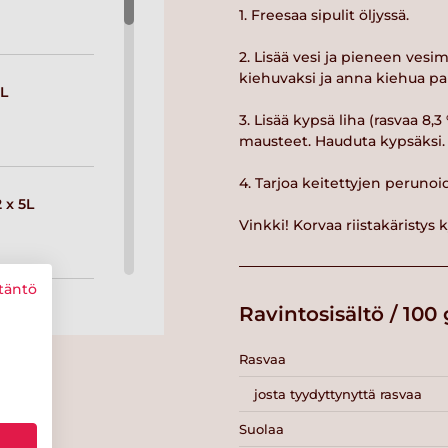
1. Freesaa sipulit öljyssä.
2. Lisää vesi ja pieneen ves
kiehuvaksi ja anna kiehua pa
L
3. Lisää kypsä liha (rasvaa 8,
mausteet. Hauduta kypsäksi.
4. Tarjoa keitettyjen perunoi
 x 5L
Vinkki! Korvaa riistakäristys k
täntö
Ravintosisältö / 100 
 1L
Rasvaa
josta tyydyttynyttä rasvaa
Suolaa