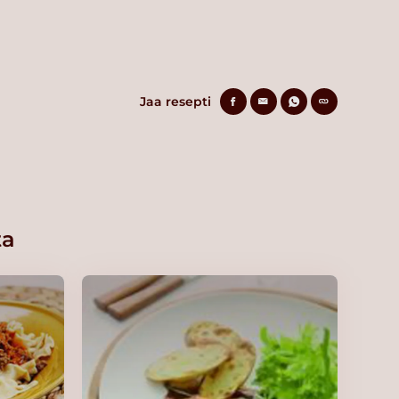
Jaa resepti
ta