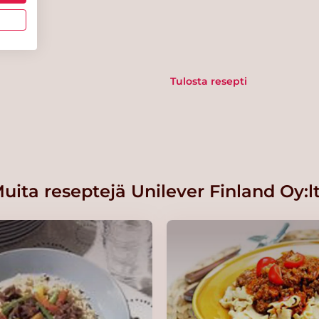
Tulosta resepti
kg/50
uita reseptejä Unilever Finland Oy:l