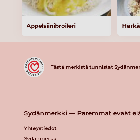
KNORR Lasagnette Täysjyvä Lu
kg
Lue lisää
Appelsiinibroileri
Härk
Knorr Kalaliemi, vähäsuolainen
1kg/125L
Lue lisää
Tästä merkistä tunnistat Sydänmer
Knorr Kanaliemi, vähäsuolainen
/125 L
Lue lisää
Sydänmerkki — Paremmat eväät el
Knorr Kasvisliemi, vähäsuolaine
1kg/125L
Yhteystiedot
Lue lisää
Sydänmerkki