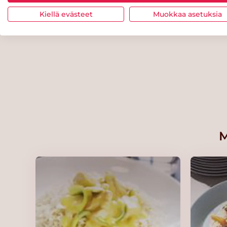
kylmävalmistus 2x2,5kg/62,5L
Kiellä evästeet
Muokkaa asetuksia
Lue lisää
Knorr Tomaattikastikepohja,
kylmävalmistus 2x3kg/60 L
Lue lisää
Knorr Vaalea peruskastike 4,25 
L
M
Lue lisää
KNORR Penne Luomu,
runsaskuituinen 3 kg
Lue lisää