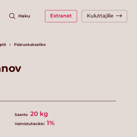
Extranet
Kuluttajille
Haku
ptit
Pääruokakastike
anov
20
kg
Saanto
1%
Valmistuhävikki