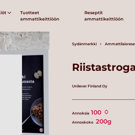
iöt
Tuotteet
Reseptit
ammattikeittiöön
ammattikeittiöön
Sydänmerkki
Ammattilaisrese
Riistastrog
Unilever Finland Oy
Annoksia
200g
Annoskoko