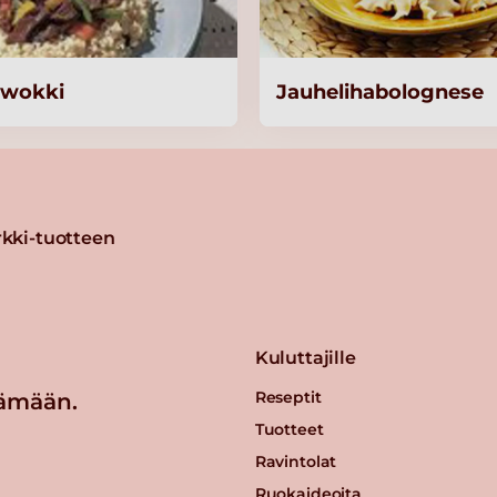
omu 3
äwokki
Jauhelihabolognese
kki-tuotteen
 1 kg
Kuluttajille
Reseptit
ämään.
n
Tuotteet
Ravintolat
Ruokaideoita