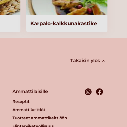
Karpalo-kalkkunakastike
Takaisin ylös
Ammattilaisille
Reseptit
Ammattikeittiöt
Tuotteet ammattikeittiöön
Elintarviketeollisuus