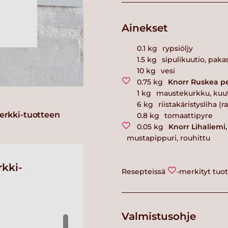
Ainekset
0.1
kg
rypsiöljy
1.5
kg
sipulikuutio, paka
10
kg
vesi
0.75
kg
Knorr Ruskea pe
1
kg
maustekurkku, kuut
6
kg
riistakäristysliha (
erkki-tuotteen
0.8
kg
tomaattipyre
0.05
kg
Knorr Lihaliemi
mustapippuri, rouhittu
kki-
Resepteissä
-merkityt tuo
Valmistusohje