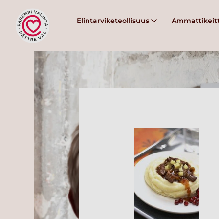
Elintarviketeollisuus
Ammattikeitt