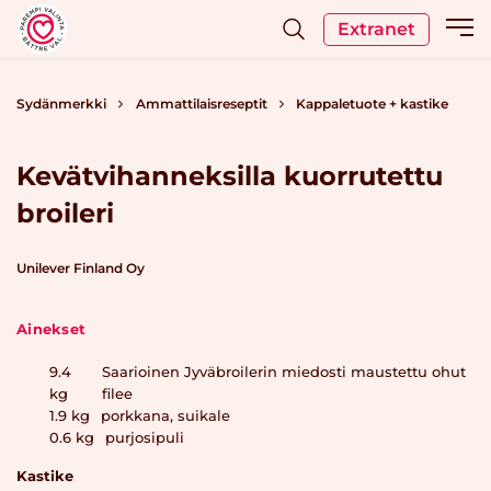
Extranet
Sydänmerkki
Ammattilaisreseptit
Kappaletuote + kastike
Kevätvihanneksilla kuorrutettu
broileri
Unilever Finland Oy
Ainekset
9.4
Saarioinen Jyväbroilerin miedosti maustettu ohut
kg
filee
1.9
kg
porkkana, suikale
0.6
kg
purjosipuli
Kastike