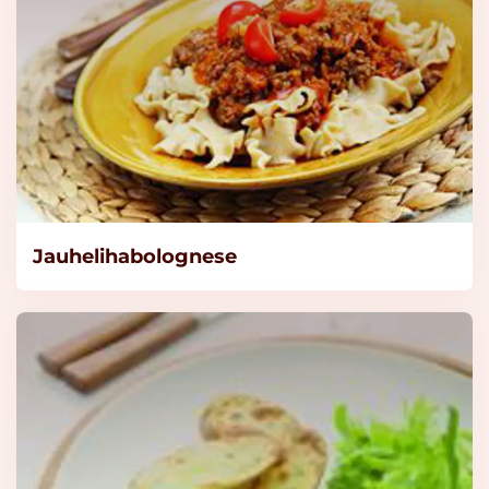
vähäsuolainen 1 kg /125 L
Lue lisää
Knorr Kasvisliemi,
vähäsuolainen 1kg/125L
Lue lisää
Knorr Lihaliemi,
Jauhelihabolognese
vähäsuolainen 1kg/125L
Lue lisää
Knorr Lihaliemi,
vähäsuolainen 5kg/625L
Lue lisää