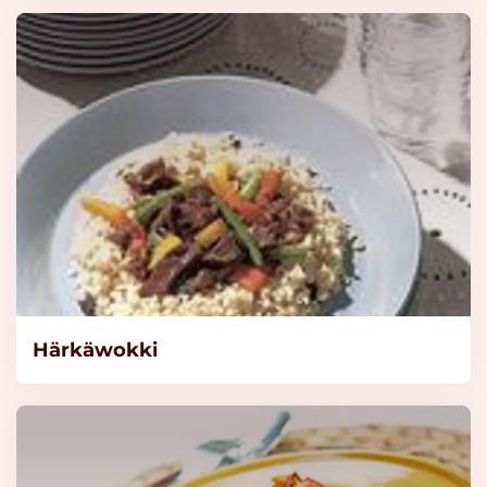
Lue lisää
KNORR Penne Luomu,
runsaskuituinen 3 kg
Lue lisää
KNORR Lasagnette
Täysjyvä Luomu 3 kg
Lue lisää
Knorr Kalaliemi,
Härkäwokki
vähäsuolainen 1kg/125L
Lue lisää
Knorr Kanaliemi,