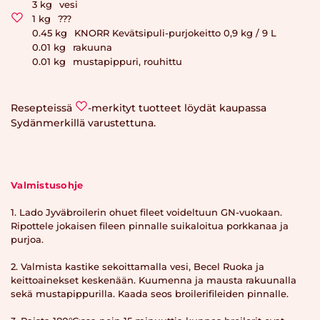
3
kg
vesi
1
kg
???
0.45
kg
KNORR Kevätsipuli-purjokeitto 0,9 kg / 9 L
0.01
kg
rakuuna
0.01
kg
mustapippuri, rouhittu
Resepteissä
-merkityt tuotteet löydät kaupassa
Sydänmerkillä varustettuna.
Valmistusohje
1. Lado Jyväbroilerin ohuet fileet voideltuun GN-vuokaan.
Ripottele jokaisen fileen pinnalle suikaloitua porkkanaa ja
purjoa.
2. Valmista kastike sekoittamalla vesi, Becel Ruoka ja
keittoainekset keskenään. Kuumenna ja mausta rakuunalla
sekä mustapippurilla. Kaada seos broilerifileiden pinnalle.