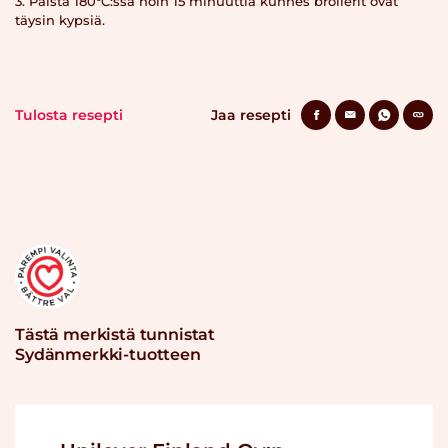
3. Paista 180°C:ssa noin 15 minuuttia kunnes broilerit ovat
täysin kypsiä.
Tulosta resepti
Jaa resepti
Tästä merkistä tunnistat
Sydänmerkki-tuotteen