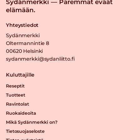
Sydänmerkki — Paremmat eväät
elämään.
Yhteystiedot
Sydänmerkki
Oltermannintie 8
00620 Helsinki
sydanmerkki@sydanliitto.fi
Kuluttajille
Reseptit
Tuotteet
Ravintolat
Ruokaideoita
Mikä Sydänmerkki on?
Tietosuojaseloste