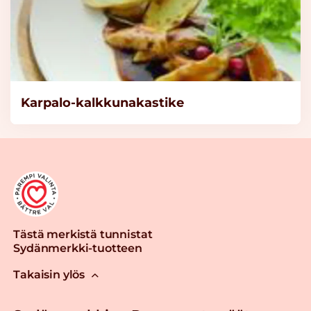
Knorr Kasvisliemi,
vähäsuolainen 5kg/625L
Lue lisää
Knorr Kanaliemi,
Karpalo-kalkkunakastike
vähäsuolainen 5kg/625L
Lue lisää
Knorr Kalaliemi,
vähäsuolainen 5kg/625L
Lue lisää
Tästä merkistä tunnistat
Sydänmerkki-tuotteen
Knorr Ruskea peruskastike
Takaisin ylös
3,75 kg/ 50 L
Lue lisää