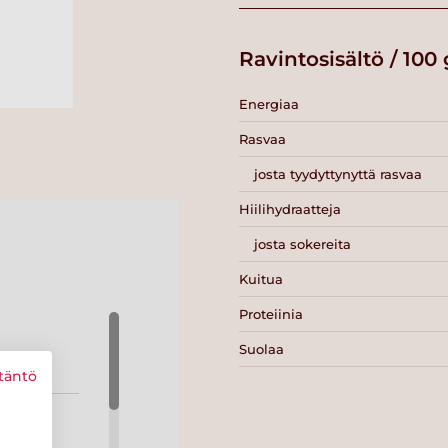
Ravintosisältö / 100 
Energiaa
Rasvaa
josta tyydyttynyttä rasvaa
Hiilihydraatteja
josta sokereita
Kuitua
Proteiinia
Suolaa
täntö