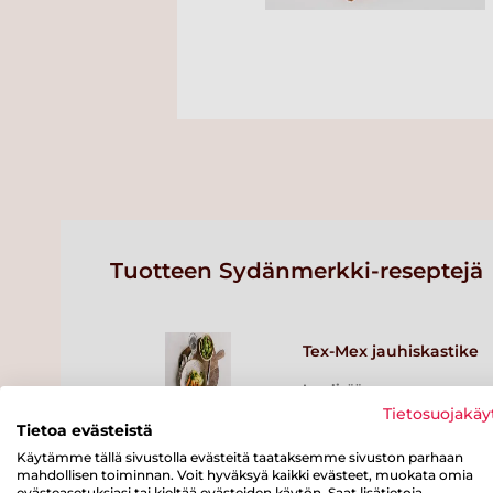
Tuotteen Sydänmerkki-reseptejä
Tex-Mex jauhiskastike
Lue lisää
Tietosuojakäy
Tietoa evästeistä
Käytämme tällä sivustolla evästeitä taataksemme sivuston parhaan
Sei intialaisessa
mahdollisen toiminnan. Voit hyväksyä kaikki evästeet, muokata omia
evästeasetuksiasi tai kieltää evästeiden käytön. Saat lisätietoja