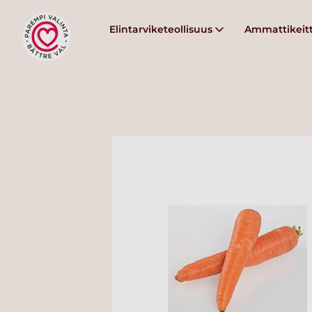
Elintarviketeollisuus
Ammattikeitt