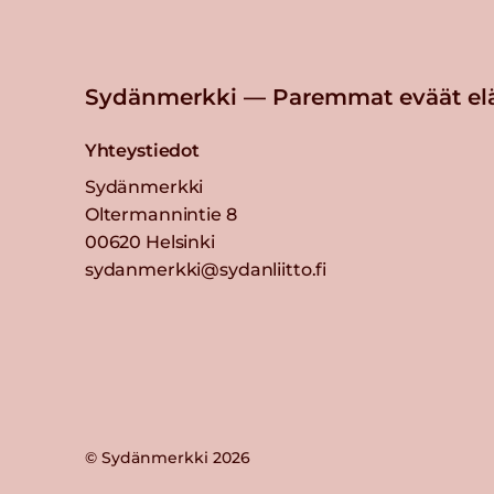
inkiväärisosekeitto
Lue lisää
Sydänmerkki — Paremmat eväät el
Porkkana-linssisoppa
Yhteystiedot
Lue lisää
Sydänmerkki
Oltermannintie 8
00620 Helsinki
Porkkanapannari
sydanmerkki@sydanliitto.fi
Lue lisää
Kaali-porkkanalaatikko
puolukka-sipulihilloke
Lue lisää
© Sydänmerkki 2026