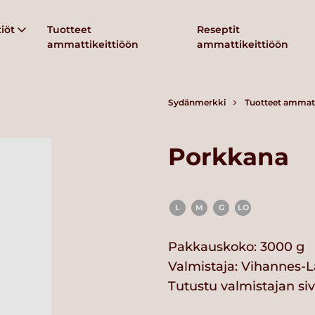
iöt
Tuotteet
Reseptit
ammattikeittiöön
ammattikeittiöön
Sydänmerkki
Tuotteet ammatt
Porkkana
L
M
G
LO
Pakkauskoko: 3000 g
Valmistaja:
Vihannes-La
Tutustu valmistajan si