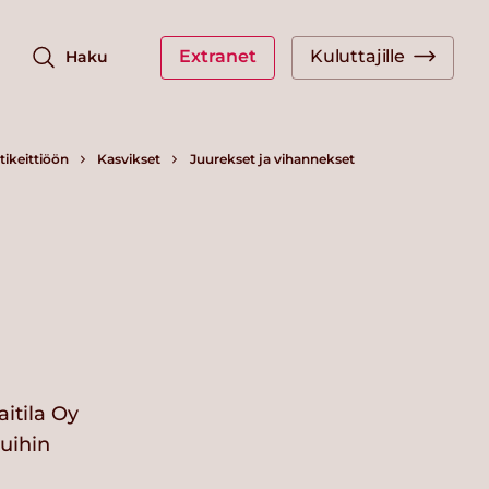
Extranet
Kuluttajille
Haku
ikeittiöön
Kasvikset
Juurekset ja vihannekset
itila Oy
vuihin