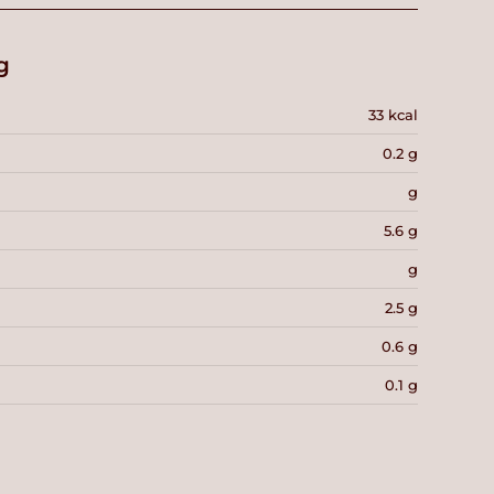
g
33 kcal
0.2 g
g
5.6 g
g
2.5 g
0.6 g
0.1 g