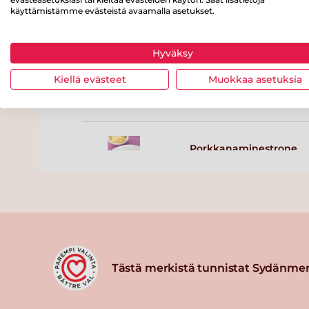
kastikkeessa
käyttämistämme evästeistä avaamalla asetukset.
Lue lisää
Hyväksy
Kikherne-porkkanapihv
Kiellä evästeet
Muokkaa asetuksia
Lue lisää
Porkkanaminestrone
Lue lisää
Kaali-porkkanavuoka
Lue lisää
Tästä merkistä tunnistat Sydänmer
Porkkana-