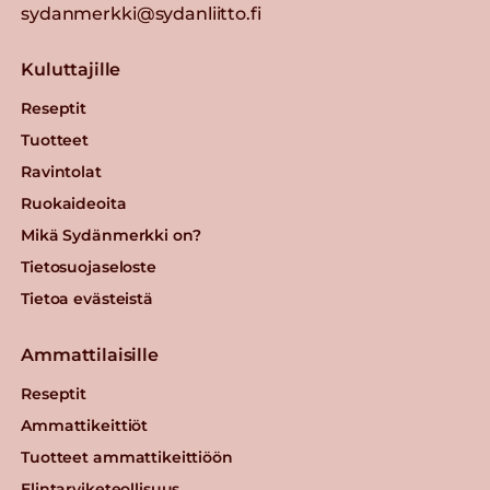
sydanmerkki@sydanliitto.fi
Kuluttajille
Reseptit
Tuotteet
Ravintolat
Ruokaideoita
Mikä Sydänmerkki on?
Tietosuojaseloste
Tietoa evästeistä
Ammattilaisille
Reseptit
Ammattikeittiöt
Tuotteet ammattikeittiöön
Elintarviketeollisuus