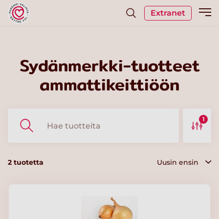
Extranet
Sydänmerkki-tuotteet
ammattikeittiöön
1
2
tuotetta