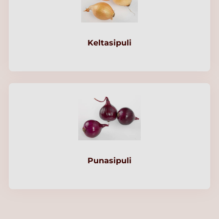
Keltasipuli
Punasipuli