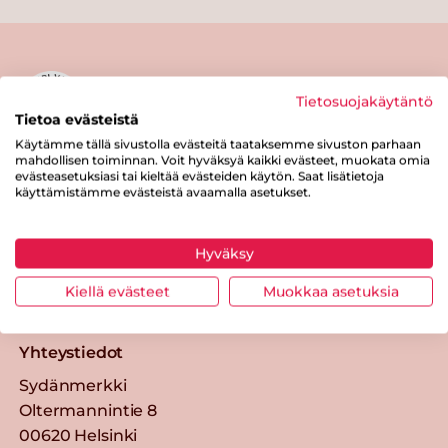
Tietosuojakäytäntö
Tietoa evästeistä
Käytämme tällä sivustolla evästeitä taataksemme sivuston parhaan
mahdollisen toiminnan. Voit hyväksyä kaikki evästeet, muokata omia
Tästä merkistä tunnistat
evästeasetuksiasi tai kieltää evästeiden käytön. Saat lisätietoja
Sydänmerkki-tuotteen
käyttämistämme evästeistä avaamalla asetukset.
Takaisin ylös
Hyväksy
Sydänmerkki — Paremmat eväät
Kiellä evästeet
Muokkaa asetuksia
elämään.
Yhteystiedot
Sydänmerkki
Oltermannintie 8
00620 Helsinki