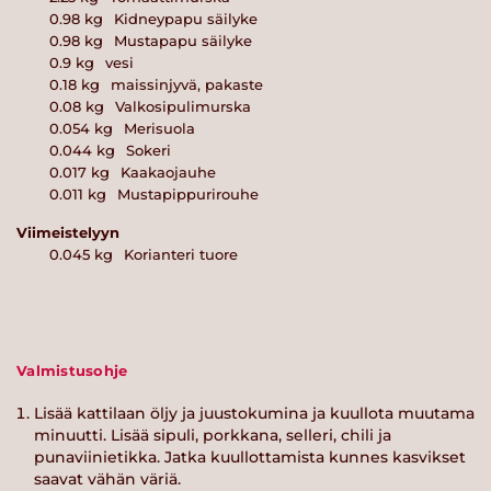
0.98
kg
Kidneypapu säilyke
0.98
kg
Mustapapu säilyke
0.9
kg
vesi
0.18
kg
maissinjyvä, pakaste
0.08
kg
Valkosipulimurska
0.054
kg
Merisuola
0.044
kg
Sokeri
0.017
kg
Kaakaojauhe
0.011
kg
Mustapippurirouhe
Viimeistelyyn
0.045
kg
Korianteri tuore
Valmistusohje
Lisää kattilaan öljy ja juustokumina ja kuullota muutama
minuutti. Lisää sipuli, porkkana, selleri, chili ja
punaviinietikka. Jatka kuullottamista kunnes kasvikset
saavat vähän väriä.