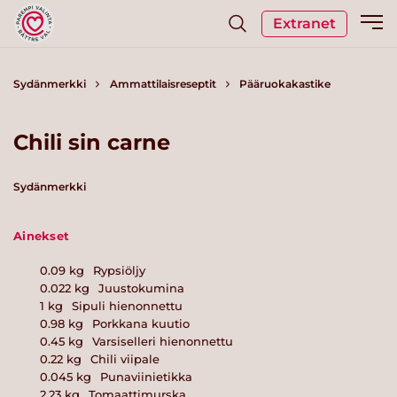
Extranet
Sydänmerkki
Ammattilaisreseptit
Pääruokakastike
Chili sin carne
Sydänmerkki
Ainekset
0.09
kg
Rypsiöljy
0.022
kg
Juustokumina
1
kg
Sipuli hienonnettu
0.98
kg
Porkkana kuutio
0.45
kg
Varsiselleri hienonnettu
0.22
kg
Chili viipale
0.045
kg
Punaviinietikka
2.23
kg
Tomaattimurska