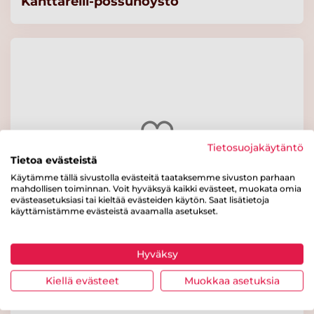
Kanttarelli-possuhöystö
Tietosuojakäytäntö
Tietoa evästeistä
Käytämme tällä sivustolla evästeitä taataksemme sivuston parhaan
mahdollisen toiminnan. Voit hyväksyä kaikki evästeet, muokata omia
evästeasetuksiasi tai kieltää evästeiden käytön. Saat lisätietoja
käyttämistämme evästeistä avaamalla asetukset.
Tonnikalapastavuoka
Hyväksy
Kiellä evästeet
Muokkaa asetuksia