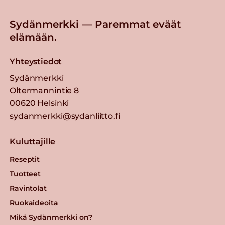
Sydänmerkki — Paremmat eväät
elämään.
Yhteystiedot
Sydänmerkki
Oltermannintie 8
00620 Helsinki
sydanmerkki@sydanliitto.fi
Kuluttajille
Reseptit
Tuotteet
Ravintolat
Ruokaideoita
Mikä Sydänmerkki on?