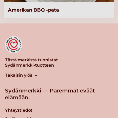
Amerikan BBQ -pata
Pro Broilerikiusaus 2500g
Lue lisää
Pro Lihakaalilaatikko
3000g
Lue lisää
Tästä merkistä tunnistat
Sydänmerkki-tuotteen
Pro Lohikiusaus 2500g
Takaisin ylös
Lue lisää
Sydänmerkki — Paremmat eväät
elämään.
Yhteystiedot