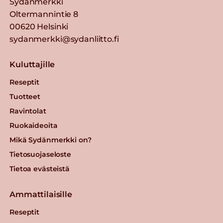
Sydänmerkki
Oltermannintie 8
00620 Helsinki
sydanmerkki@sydanliitto.fi
Kuluttajille
Reseptit
Tuotteet
Ravintolat
Ruokaideoita
Mikä Sydänmerkki on?
Tietosuojaseloste
Tietoa evästeistä
Ammattilaisille
Reseptit