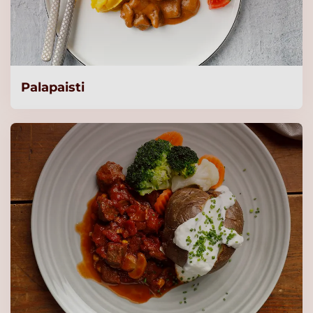
2500g
Lue lisää
Snellman Kypsä naudan
Palapaisti
paistikuutio 20x20mm 2
kg Avainsanat: (Tyhjä)
Lue lisää
Pro Kalkkuna-kanakastike
2500g
Lue lisää
Pro Kinkkukiusaus 2500g
Lue lisää