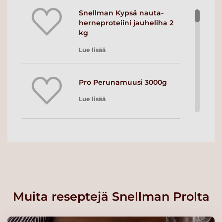
Snellman Kypsä nauta-
herneproteiini jauheliha 2
kg
Lue lisää
Pro Perunamuusi 3000g
Lue lisää
Soos Valkosipulisalaattikastike
1L
Lue lisää
Muita reseptejä Snellman Prolta
Soos Ranskalainen
salaattikastike 1L