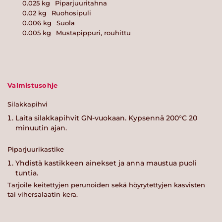
0.025
kg
Piparjuuritahna
0.02
kg
Ruohosipuli
0.006
kg
Suola
0.005
kg
Mustapippuri, rouhittu
Valmistusohje
Silakkapihvi
Laita silakkapihvit GN-vuokaan. Kypsennä 200°C 20
minuutin ajan.
Piparjuurikastike
Yhdistä kastikkeen ainekset ja anna maustua puoli
tuntia.
Tarjoile keitettyjen perunoiden sekä höyrytettyjen kasvisten
tai vihersalaatin kera.