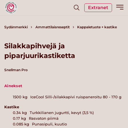
Extranet
Sydänmerkki
Ammattilaisreseptit
Kappaletuote + kastike
Silakkapihvejä ja
piparjuurikastiketta
Snellman Pro
Ainekset
1500
kg
IceCool Silli-/silakkapivi ruispaneroitu 80 - 170 g
Kastike
0.34
kg
Turkkilianen jugurtti, kevyt (3,5 %)
0.17
kg
Rasvaton piimä
0.085
kg
Punasipuli, kuutio