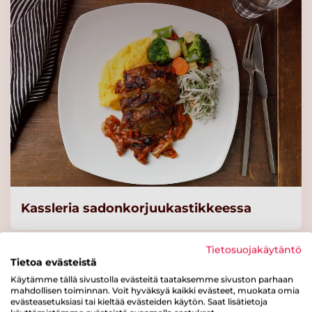
Lue lisää
Soos Sinappinen
salaattikastike 1L
Lue lisää
Soos Thousand Island
salaattikastike 1L
Lue lisää
Kassleria sadonkorjuukastikkeessa
Pro Broileripasta 2500g
Lue lisää
Tietosuojakäytäntö
Tietoa evästeistä
Käytämme tällä sivustolla evästeitä taataksemme sivuston parhaan
mahdollisen toiminnan. Voit hyväksyä kaikki evästeet, muokata omia
Pro Kalakeitto 2500g
evästeasetuksiasi tai kieltää evästeiden käytön. Saat lisätietoja