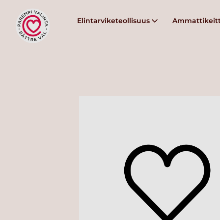
Elintarviketeollisuus
Ammattikeitt