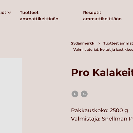
iöt
Tuotteet
Reseptit
ammattikeittiöön
ammattikeittiöön
Sydänmerkki
Tuotteet ammatt
Valmiit ateriat, keitot ja kastikkee
Pro Kalakei
L
G
Pakkauskoko: 2500 g
Valmistaja:
Snellman P