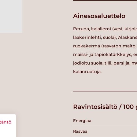
Ainesosaluettelo
Peruna, kalaliemi (vesi, kirjo
laakerinlehti, suola), Alaska
ruokakerma (rasvaton maito (
maissi- ja tapiokatärkkelys, e
jodioitu suola, tilli, persilja
kalanruotoja.
Ravintosisältö / 100 
Energiaa
täntö
Rasvaa