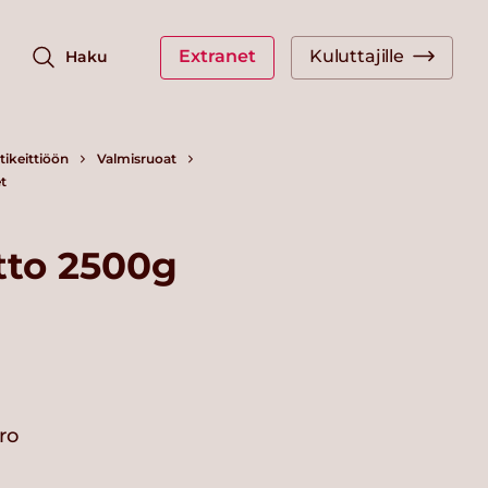
Extranet
Kuluttajille
Haku
ikeittiöön
Valmisruoat
t
tto 2500g
ro