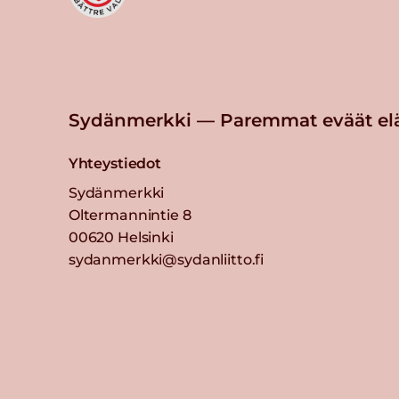
Sydänmerkki — Paremmat eväät el
Yhteystiedot
Sydänmerkki
Oltermannintie 8
00620 Helsinki
sydanmerkki@sydanliitto.fi