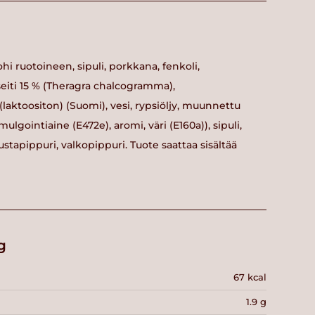
lohi ruotoineen, sipuli, porkkana, fenkoli,
nseiti 15 % (Theragra chalcogramma),
laktoositon) (Suomi), vesi, rypsiöljy, muunnettu
mulgointiaine (E472e), aromi, väri (E160a)), sipuli,
, mustapippuri, valkopippuri. Tuote saattaa sisältää
g
67 kcal
1.9 g