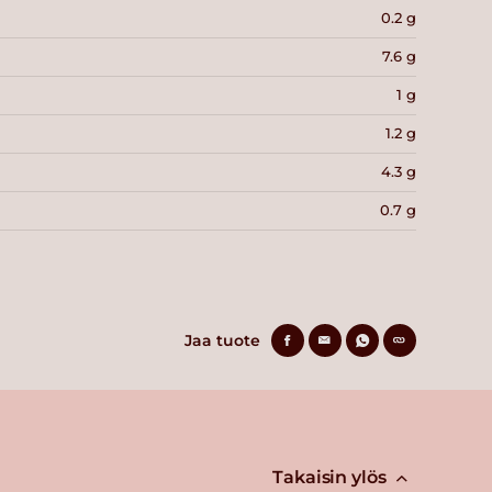
0.2 g
7.6 g
1 g
1.2 g
4.3 g
0.7 g
Jaa tuote
Takaisin ylös