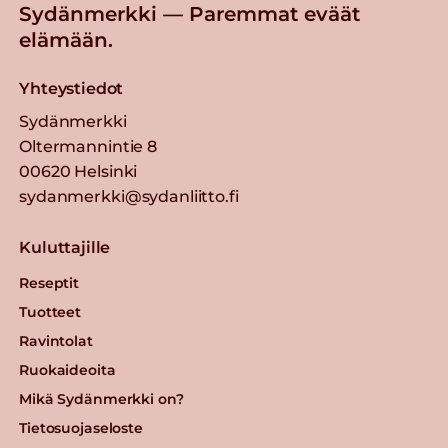
Sydänmerkki — Paremmat eväät
elämään.
Yhteystiedot
Sydänmerkki
Oltermannintie 8
00620 Helsinki
sydanmerkki@sydanliitto.fi
Kuluttajille
Reseptit
Tuotteet
Ravintolat
Ruokaideoita
Mikä Sydänmerkki on?
Tietosuojaseloste