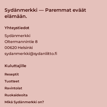
punajuurikeitto
Lue lisää
Sydänmerkki — Paremmat eväät
elämään.
Punajuuri-
Yhteystiedot
ohrapaistos
Sydänmerkki
Lue lisää
Oltermannintie 8
00620 Helsinki
Punajuurikroketteja
sydanmerkki@sydanliitto.fi
ja marinoituja
kasviksia
Kuluttajille
Lue lisää
Reseptit
Tuotteet
Punajuuripaistos
Ravintolat
Lue lisää
Ruokaideoita
Mikä Sydänmerkki on?