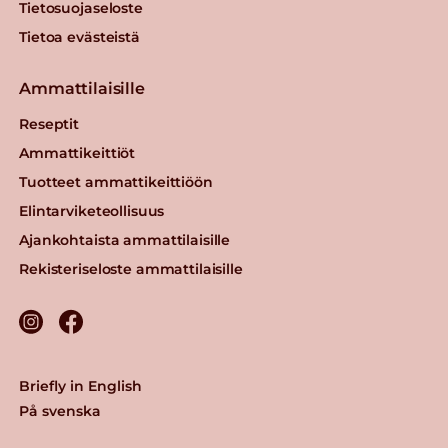
Tietosuojaseloste
Samettinen
Tietoa evästeistä
punajuurikastike
Lue lisää
Ammattilaisille
Reseptit
Yrteillä
Ammattikeittiöt
maustettu
Tuotteet ammattikeittiöön
punajuurikiusaus
Elintarviketeollisuus
Lue lisää
Ajankohtaista ammattilaisille
Rekisteriseloste ammattilaisille
Briefly in English
På svenska