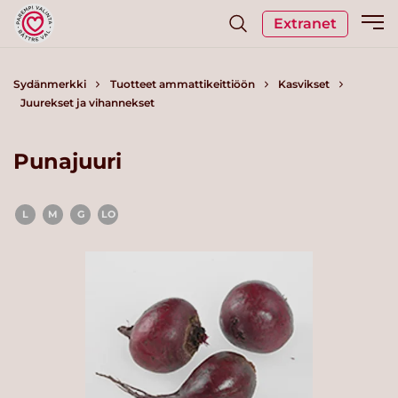
Extranet
Sydänmerkki
Tuotteet ammattikeittiöön
Kasvikset
Juurekset ja vihannekset
Punajuuri
L
M
G
LO