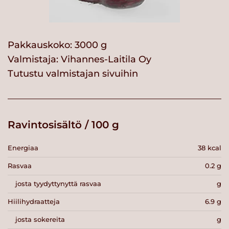
Pakkauskoko: 3000 g
Valmistaja:
Vihannes-Laitila Oy
Tutustu valmistajan sivuihin
Ravintosisältö / 100 g
Energiaa
38 kcal
Rasvaa
0.2 g
josta tyydyttynyttä rasvaa
g
Hiilihydraatteja
6.9 g
josta sokereita
g