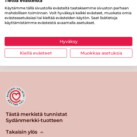
Tietoa evästeistä
Käytämme tällä sivustolla evästeitä taataksemme sivuston parhaan
Chili con carne
mahdollisen toiminnan. Voit hyväksyä kaikki evästeet, muokata omia
evästeasetuksiasi tai kieltää evästeiden käytön. Saat lisätietoja
punajuurilla
käyttämistämme evästeistä avaamalla asetukset.
Lue lisää
Hyväksy
Punajuurikvinoa
Kiellä evästeet
Muokkaa asetuksia
Lue lisää
Punajuurikroketit,
vegaaninen
perunamuusi
ja yrttifraiche
Lue lisää
Tästä merkistä tunnistat
Sydänmerkki-tuotteen
Takaisin ylös
Paahdettu