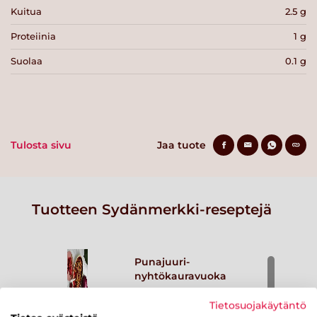
Kuitua
2.5 g
Proteiinia
1 g
Suolaa
0.1 g
Tulosta sivu
Jaa tuote
Tuotteen Sydänmerkki-reseptejä
Punajuuri-
nyhtökauravuoka
Lue lisää
Tietosuojakäytäntö