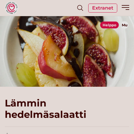
Extranet
Helppo
Mu
Lämmin
hedelmäsalaatti