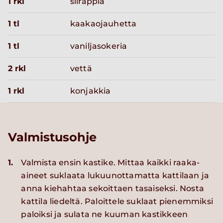
1 rkl
siirappia
1 tl
kaakaojauhetta
1 tl
vaniljasokeria
2 rkl
vettä
1 rkl
konjakkia
Valmistusohje
1.
Valmista ensin kastike. Mittaa kaikki raaka-
aineet suklaata lukuunottamatta kattilaan ja
anna kiehahtaa sekoittaen tasaiseksi. Nosta
kattila liedeltä. Paloittele suklaat pienemmiksi
paloiksi ja sulata ne kuuman kastikkeen