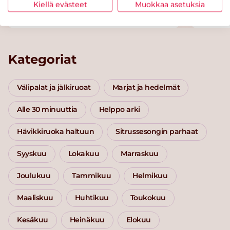
Kiellä evästeet
Muokkaa asetuksia
Mango-puolukkasmoothie
Kreikk
Kategoriat
Välipalat ja jälkiruoat
Marjat ja hedelmät
Alle 30 minuuttia
Helppo arki
Hävikkiruoka haltuun
Sitrussesongin parhaat
Syyskuu
Lokakuu
Marraskuu
Joulukuu
Tammikuu
Helmikuu
Maaliskuu
Huhtikuu
Toukokuu
Kesäkuu
Heinäkuu
Elokuu