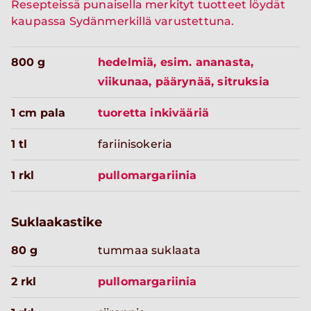
Resepteissä punaisella merkityt tuotteet löydät
kaupassa Sydänmerkillä varustettuna.
800 g
hedelmiä, esim. ananasta,
viikunaa, päärynää, sitruksia
1 cm pala
tuoretta inkivääriä
1 tl
fariinisokeria
1 rkl
pullomargariinia
Suklaakastike
80 g
tummaa suklaata
2 rkl
pullomargariinia