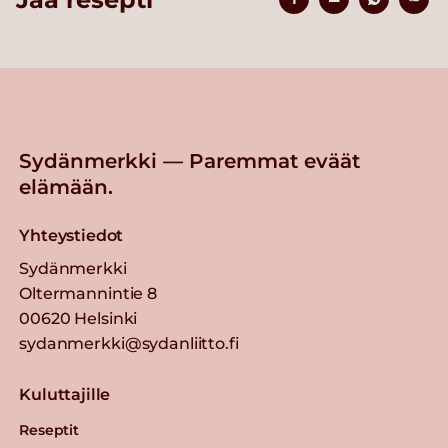
Sydänmerkki — Paremmat eväät
elämään.
Yhteystiedot
Sydänmerkki
Oltermannintie 8
00620 Helsinki
sydanmerkki@sydanliitto.fi
Kuluttajille
Reseptit