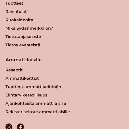
Tuotteet
Ravintolat
Ruokaideoita
Mikä Sydänmerkki on?
Tietosuojaseloste
Tietoa evästeistä
Ammattilaisille
Reseptit
Ammattikeittiöt
Tuotteet ammattikeittiöön
Elintarviketeollisuus
Ajankohtaista ammattilaisille
Rekisteriseloste ammattilaisille