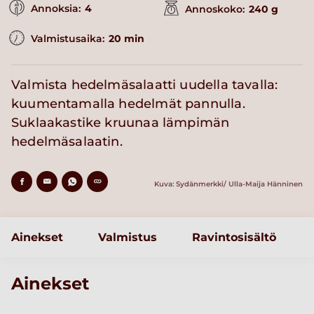
Annoksia:
4
Annoskoko:
240 g
Valmistusaika:
20 min
Valmista hedelmäsalaatti uudella tavalla:
kuumentamalla hedelmät pannulla.
Suklaakastike kruunaa lämpimän
hedelmäsalaatin.
Kuva: Sydänmerkki/ Ulla-Maija Hänninen
Ainekset
Valmistus
Ravintosisältö
Ainekset