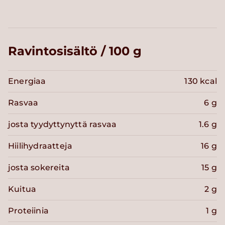
Ravintosisältö / 100 g
Energiaa
130 kcal
Rasvaa
6 g
josta tyydyttynyttä rasvaa
1.6 g
Hiilihydraatteja
16 g
josta sokereita
15 g
Kuitua
2 g
Proteiinia
1 g