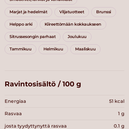
Marjat ja hedelmät
Viljatuotteet
Brunssi
Helppo arki
Kiireettömään kokkaukseen
Sitrussesongin parhaat
Joulukuu
Tammikuu
Helmikuu
Maaliskuu
Ravintosisältö / 100 g
Energiaa
51 kcal
Rasvaa
1 g
josta tyydyttynyttä rasvaa
0.1 g