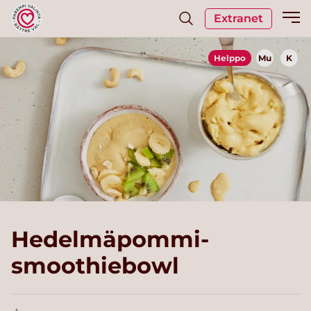
Extranet
Helppo
Mu
K
Hedelmäpommi-
smoothiebowl