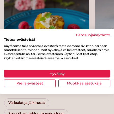
Tietosuojakäytäntö
Tietoa evästeistä
Käytämme tällä sivustolla evästeitä taataksemme sivuston parhaan
mahdollisen toiminnan. Voit hyväksyä kaikki evästeet, muokata omia
evästeasetuksiasi tai kieltää evästeiden käytön. Saat lisätietoja
käyttämistämme evästeistä avaamalla asetukset.
Marinoidut persikat
Banaan
jogurttikastikkeella
Hyväksy
Kiellä evästeet
Muokkaa asetuksia
Kategoriat
Välipalat ja jälkiruoat
Smoothiet, rahkat ja vanukkaat