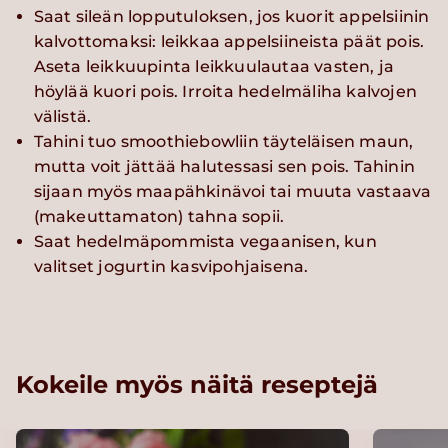
Saat sileän lopputuloksen, jos kuorit appelsiinin
kalvottomaksi: leikkaa appelsiineista päät pois.
Aseta leikkuupinta leikkuulautaa vasten, ja
höylää kuori pois. Irroita hedelmäliha kalvojen
välistä.
Tahini tuo smoothiebowliin täyteläisen maun,
mutta voit jättää halutessasi sen pois. Tahinin
sijaan myös maapähkinävoi tai muuta vastaava
(makeuttamaton) tahna sopii.
Saat hedelmäpommista vegaanisen, kun
valitset jogurtin kasvipohjaisena.
Kokeile myös näitä reseptejä