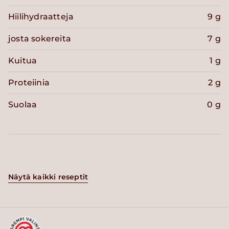
Hiilihydraatteja
9 g
josta sokereita
7 g
Kuitua
1 g
Proteiinia
2 g
Suolaa
0 g
Näytä kaikki reseptit