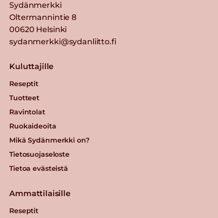
Sydänmerkki
Oltermannintie 8
00620 Helsinki
sydanmerkki@sydanliitto.fi
Kuluttajille
Reseptit
Tuotteet
Ravintolat
Ruokaideoita
Mikä Sydänmerkki on?
Tietosuojaseloste
Tietoa evästeistä
Ammattilaisille
Reseptit