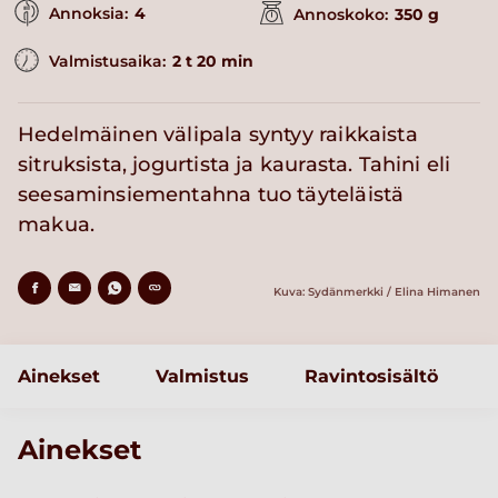
Annoksia:
4
Annoskoko:
350 g
Valmistusaika:
2 t 20 min
Hedelmäinen välipala syntyy raikkaista
sitruksista, jogurtista ja kaurasta. Tahini eli
seesaminsiementahna tuo täyteläistä
makua.
Kuva: Sydänmerkki / Elina Himanen
Ainekset
Valmistus
Ravintosisältö
Ainekset