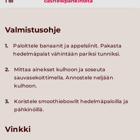
1 dl
cashewpähkinöitä
Valmistusohje
1.
Paloittele banaanit ja appelsiinit. Pakasta
hedelmäpalat vähintään pariksi tunniksi.
2.
Mittaa ainekset kulhoon ja soseuta
sauvasekoittimella. Annostele neljään
kulhoon.
3.
Koristele smoothiebowlit hedelmäpaloilla ja
pähkinöillä.
Vinkki