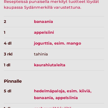
Resepteissä punaisella merkityt tuotteet löydät
kaupassa Sydänmerkillä varustettuna.
2
banaania
1
appelsiini
4 dl
jogurttia, esim. mango
3 rkl
tahinia
1 dl
kaurahiutaleita
Pinnalle
5 dl
hedelmäpaloja, esim. kiiviä,
banaania, appelsiinia