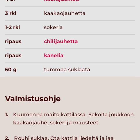
3 rkl
kaakaojauhetta
1-2 rkl
sokeria
ripaus
chilijauhetta
ripaus
kanelia
50 g
tummaa suklaata
Valmistusohje
1.
Kuumenna maito kattilassa. Sekoita joukkoon
kaakaojauhe, sokeri ja mausteet.
2.
Rouhi suklaa. Ota kattila liedeltä ja jaa