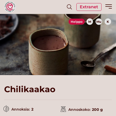
Extranet
Helppo
M
Mu
K
Chilikaakao
Annoksia:
2
Annoskoko:
200 g