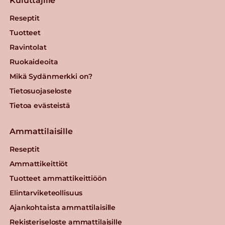
Kuluttajille
Reseptit
Tuotteet
Ravintolat
Ruokaideoita
Mikä Sydänmerkki on?
Tietosuojaseloste
Tietoa evästeistä
Ammattilaisille
Reseptit
Ammattikeittiöt
Tuotteet ammattikeittiöön
Elintarviketeollisuus
Ajankohtaista ammattilaisille
Rekisteriseloste ammattilaisille