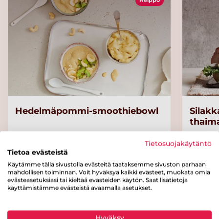
Helppo
Hedelmäpommi-smoothiebowl
Silakk
thaima
Tietosuojakäytäntö
Tietoa evästeistä
Kategoriat
Käytämme tällä sivustolla evästeitä taataksemme sivuston parhaan
mahdollisen toiminnan. Voit hyväksyä kaikki evästeet, muokata omia
evästeasetuksiasi tai kieltää evästeiden käytön. Saat lisätietoja
käyttämistämme evästeistä avaamalla asetukset.
Välipalat ja jälkiruoat
Juomat
Maitotuotteet
Alle 30 minuuttia
Hyväksy