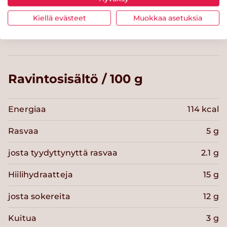
Helppo arki
Kiellä evästeet
Muokkaa asetuksia
Ravintosisältö / 100 g
Energiaa
114 kcal
Rasvaa
5 g
josta tyydyttynyttä rasvaa
2.1 g
Hiilihydraatteja
15 g
josta sokereita
12 g
Kuitua
3 g