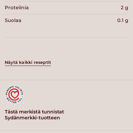
Proteiinia
2 g
Suolaa
0.1 g
Näytä kaikki reseptit
Tästä merkistä tunnistat
Sydänmerkki-tuotteen