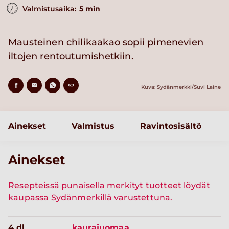
Valmistusaika:
5 min
Mausteinen chilikaakao sopii pimenevien
iltojen rentoutumishetkiin.
Kuva: Sydänmerkki/Suvi Laine
Ainekset
Valmistus
Ravintosisältö
Ainekset
Resepteissä punaisella merkityt tuotteet löydät
kaupassa Sydänmerkillä varustettuna.
4 dl
kaurajuomaa