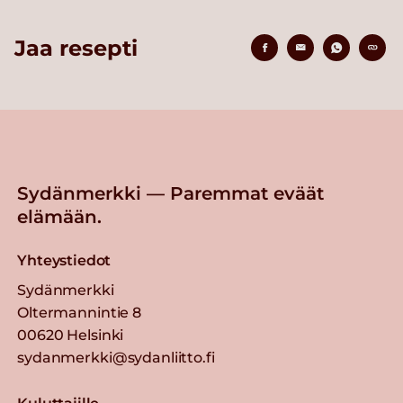
Jaa resepti
Sydänmerkki — Paremmat eväät
elämään.
Yhteystiedot
Sydänmerkki
Oltermannintie 8
00620 Helsinki
sydanmerkki@sydanliitto.fi