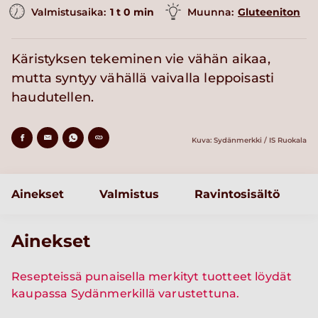
Valmistusaika:
1 t 0 min
Muunna:
Gluteeniton
Käristyksen tekeminen vie vähän aikaa,
mutta syntyy vähällä vaivalla leppoisasti
haudutellen.
Kuva: Sydänmerkki / IS Ruokala
Ainekset
Valmistus
Ravintosisältö
Ainekset
Resepteissä punaisella merkityt tuotteet löydät
kaupassa Sydänmerkillä varustettuna.