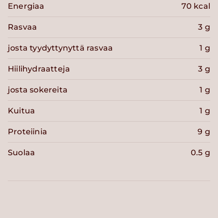
Energiaa
70 kcal
Rasvaa
3 g
josta tyydyttynyttä rasvaa
1 g
Hiilihydraatteja
3 g
josta sokereita
1 g
Kuitua
1 g
Proteiinia
9 g
Suolaa
0.5 g