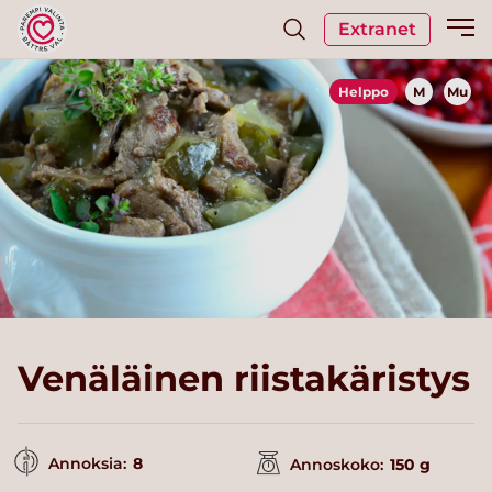
Extranet
Helppo
M
Mu
Venäläinen riistakäristys
Annoksia:
8
Annoskoko:
150 g