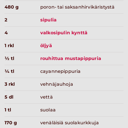
480 g
poron- tai saksanhirvikäristystä
2
sipulia
4
valkosipulin kynttä
1 rkl
öljyä
½ tl
rouhittua mustapippuria
¼ tl
cayannepippuria
3 rkl
vehnäjauhoja
5 dl
vettä
1 tl
suolaa
170 g
venäläisiä suolakurkkuja