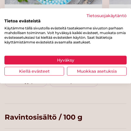
Kesäkurpitsa-sitruunasalaatti
Cousc
Tietosuojakäytäntö
Tietoa evästeistä
Käytämme tällä sivustolla evästeitä taataksemme sivuston parhaan
mahdollisen toiminnan. Voit hyväksyä kaikki evästeet, muokata omia
evästeasetuksiasi tai kieltää evästeiden käytön. Saat lisätietoja
Kategoriat
käyttämistämme evästeistä avaamalla asetukset.
Pääruoat
Kastikkeet ja padat
Liha
Hyväksy
Alle 60 minuuttia
Helppo arki
Kiellä evästeet
Muokkaa asetuksia
Itsenäisyyspäivä
Viikonlopun ratoksi
Ravintosisältö / 100 g