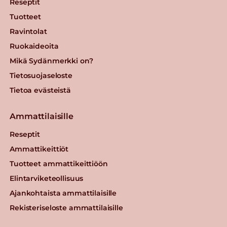
Reseptit
Tuotteet
Ravintolat
Ruokaideoita
Mikä Sydänmerkki on?
Tietosuojaseloste
Tietoa evästeistä
Ammattilaisille
Reseptit
Ammattikeittiöt
Tuotteet ammattikeittiöön
Elintarviketeollisuus
Ajankohtaista ammattilaisille
Rekisteriseloste ammattilaisille