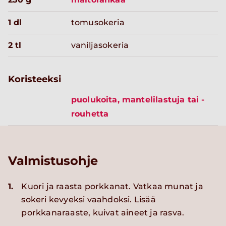
1 dl
tomusokeria
2 tl
vaniljasokeria
Koristeeksi
puolukoita, mantelilastuja tai -
rouhetta
Valmistusohje
1.
Kuori ja raasta porkkanat. Vatkaa munat ja
sokeri kevyeksi vaahdoksi. Lisää
porkkanaraaste, kuivat aineet ja rasva.