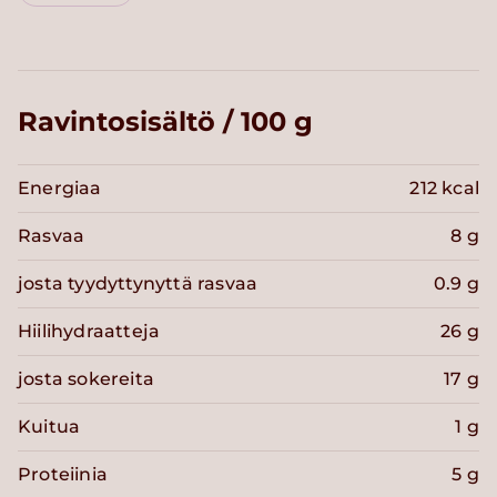
Ravintosisältö / 100 g
Energiaa
212 kcal
Rasvaa
8 g
josta tyydyttynyttä rasvaa
0.9 g
Hiilihydraatteja
26 g
josta sokereita
17 g
Kuitua
1 g
Proteiinia
5 g