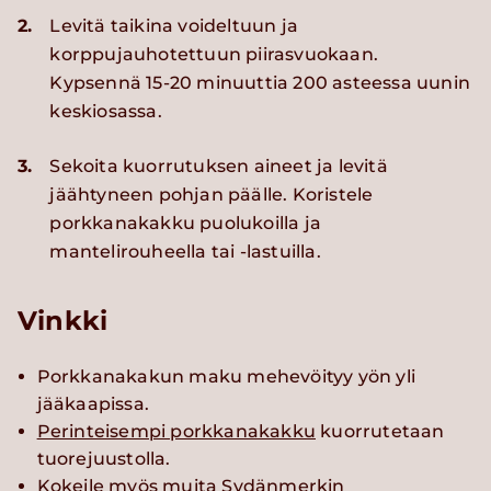
2.
Levitä taikina voideltuun ja
korppujauhotettuun piirasvuokaan.
Kypsennä 15-20 minuuttia 200 asteessa uunin
keskiosassa.
3.
Sekoita kuorrutuksen aineet ja levitä
jäähtyneen pohjan päälle. Koristele
porkkanakakku puolukoilla ja
mantelirouheella tai -lastuilla.
Vinkki
Porkkanakakun maku mehevöityy yön yli
jääkaapissa.
Perinteisempi porkkanakakku
kuorrutetaan
tuorejuustolla.
Kokeile myös muita
Sydänmerkin