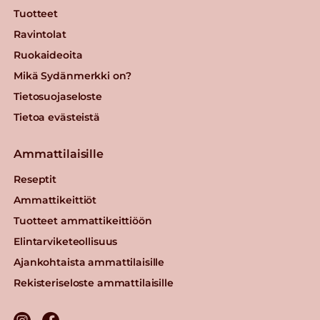
Tuotteet
Ravintolat
Ruokaideoita
Mikä Sydänmerkki on?
Tietosuojaseloste
Tietoa evästeistä
Ammattilaisille
Reseptit
Ammattikeittiöt
Tuotteet ammattikeittiöön
Elintarviketeollisuus
Ajankohtaista ammattilaisille
Rekisteriseloste ammattilaisille