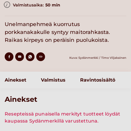
Valmistusaika:
50 min
Unelmanpehmeä kuorrutus
porkkanakakulle syntyy maitorahkasta.
Raikas kirpeys on peräisin puolukoista.
Kuva: Sydänmerkki / Timo Viljakainen
Ainekset
Valmistus
Ravintosisältö
Ainekset
Resepteissä punaisella merkityt tuotteet löydät
kaupassa Sydänmerkillä varustettuna.