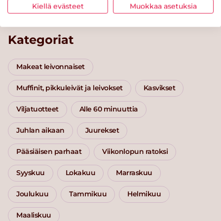
Kiellä evästeet
Muokkaa asetuksia
Kategoriat
Makeat leivonnaiset
Muffinit, pikkuleivät ja leivokset
Kasvikset
Viljatuotteet
Alle 60 minuuttia
Juhlan aikaan
Juurekset
Pääsiäisen parhaat
Viikonlopun ratoksi
Syyskuu
Lokakuu
Marraskuu
Joulukuu
Tammikuu
Helmikuu
Maaliskuu