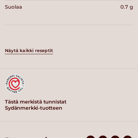
Suolaa
0.7 g
Näytä kaikki reseptit
Tästä merkistä tunnistat
Sydänmerkki-tuotteen