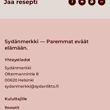
Jaa resepti
Sydänmerkki — Paremmat eväät
elämään.
Yhteystiedot
Sydänmerkki
Oltermannintie 8
00620 Helsinki
sydanmerkki@sydanliitto.fi
Kuluttajille
Reseptit