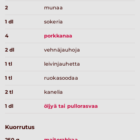
2
munaa
1 dl
sokeria
4
porkkanaa
2 dl
vehnäjauhoja
1 tl
leivinjauhetta
1 tl
ruokasoodaa
2 tl
kanelia
1 dl
öljyä tai pullorasvaa
Kuorrutus
250 g
maitorahkaa