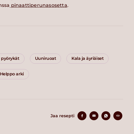
nssa
pinaattiperunasosetta
.
a pyörykät
Uuniruoat
Kala ja äyriäiset
Helppo arki
Jaa resepti