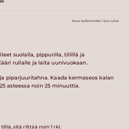
in
Kuva: Sydänmerkki / Suvi Laine
eet suolalla, pippurilla, tillillä ja
Kääri rullalle ja laita uunivuokaan.
ja piparjuuritahna. Kaada kermaseos kalan
225 asteessa noin 25 minuuttia.
lliä, sitä riittää noin 1 rkl.