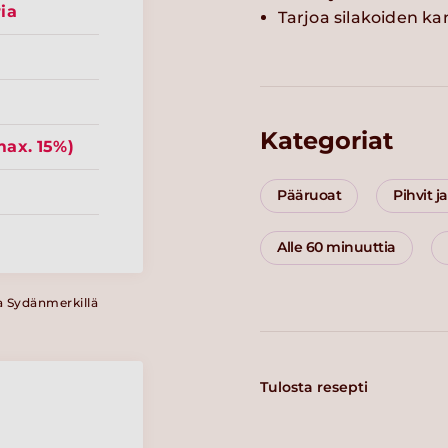
ia
Tarjoa silakoiden ka
Kategoriat
ax. 15%)
Pääruoat
Pihvit j
Alle 60 minuuttia
a Sydänmerkillä
Tulosta resepti