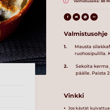
Valmistusaika:
50 m
Valmistusohje
1.
Mausta silakkafil
ruohosipulilla. 
2.
Sekoita kerma 
päälle. Paista 
Vinkki
Jos käytät kuivattua ti