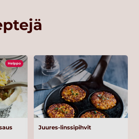
eptejä
Helppo
usaus
Juures-linssipihvit