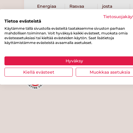
Energiaa
Rasvaa
josta
tyydyttynyttä
150 kcal
11 g
rasvaa
Tietosuojakäy
Tietoa evästeistä
2.7 g
Käytämme tällä sivustolla evästeitä taataksemme sivuston parhaan
josta
Kuitua
Proteiinia
mahdollisen toiminnan. Voit hyväksyä kaikki evästeet, muokata omia
sokereita
evästeasetuksiasi tai kieltää evästeiden käytön. Saat lisätietoja
0 g
12 g
käyttämistämme evästeistä avaamalla asetukset.
0 g
Hyväksy
Kiellä evästeet
Muokkaa asetuksia
Tästä merkistä tunnistat Sydänm