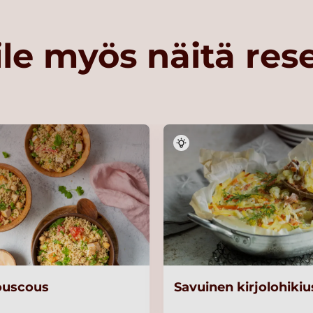
le myös näitä res
ouscous
Savuinen kirjolohiki