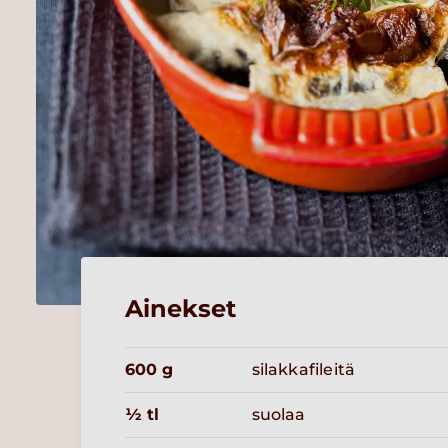
Ainekset
600 g
silakkafileitä
½ tl
suolaa