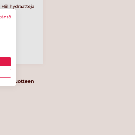
Hiilihydraatteja
1 g
täntö
Suolaa
0.5 g
erkki-tuotteen