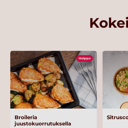
Kokei
Helppo
Broileria
Sitrusc
juustokuorrutuksella