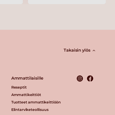
Takaisin ylös
Ammattilaisille
Reseptit
Ammattikeittiöt
Tuotteet ammattikeittiöön
Elintarviketeollisuus