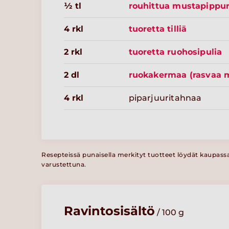
½ tl
rouhittua mustapippur
4 rkl
tuoretta tilliä
2 rkl
tuoretta ruohosipulia
2 dl
ruokakermaa (rasvaa m
4 rkl
piparjuuritahnaa
Resepteissä punaisella merkityt tuotteet löydät kaupass
varustettuna.
Ravintosisältö
/ 100 g