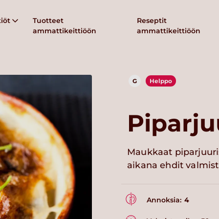
iöt
Tuotteet
Reseptit
ammattikeittiöön
ammattikeittiöön
G
Helppo
Piparju
Maukkaat piparjuuris
aikana ehdit valmis
Annoksia:
4