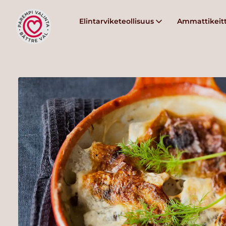
Elintarviketeollisuus
Ammattikeitt