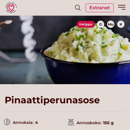
Extranet
Helppo
G
Mu
K
Pinaattiperunasose
Annoksia:
4
Annoskoko:
150 g