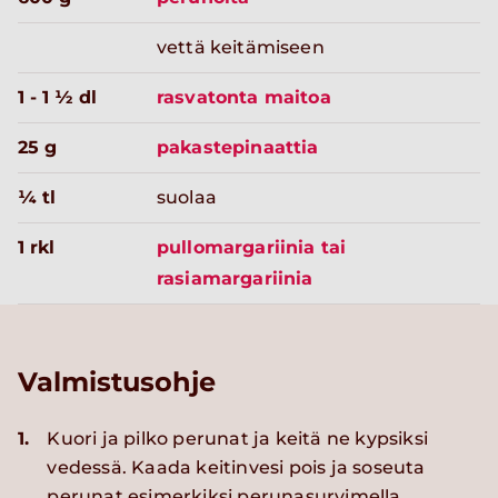
vettä keitämiseen
1 - 1 ½ dl
rasvatonta maitoa
25 g
pakastepinaattia
¼ tl
suolaa
1 rkl
pullomargariinia tai
rasiamargariinia
Valmistusohje
1.
Kuori ja pilko perunat ja keitä ne kypsiksi
vedessä. Kaada keitinvesi pois ja soseuta
perunat esimerkiksi perunasurvimella.