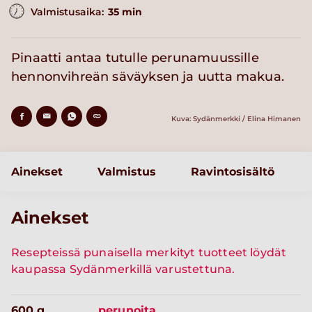
Valmistusaika:
35 min
Pinaatti antaa tutulle perunamuussille
hennonvihreän säväyksen ja uutta makua.
Kuva: Sydänmerkki / Elina Himanen
Ainekset
Valmistus
Ravintosisältö
Ainekset
Resepteissä punaisella merkityt tuotteet löydät
kaupassa Sydänmerkillä varustettuna.
600 g
perunoita