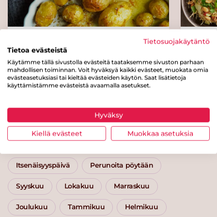
Paahdetut perunat ja basilika-
Pähkin
Tietosuojakäytäntö
Tietoa evästeistä
fetadippi
Käytämme tällä sivustolla evästeitä taataksemme sivuston parhaan
mahdollisen toiminnan. Voit hyväksyä kaikki evästeet, muokata omia
evästeasetuksiasi tai kieltää evästeiden käytön. Saat lisätietoja
käyttämistämme evästeistä avaamalla asetukset.
Kategoriat
Hyväksy
Lisäkkeet
Peruna- ja viljalisäkkeet
Peruna
Kiellä evästeet
Muokkaa asetuksia
Alle 60 minuuttia
Helppo arki
Itsenäisyyspäivä
Perunoita pöytään
Syyskuu
Lokakuu
Marraskuu
Joulukuu
Tammikuu
Helmikuu