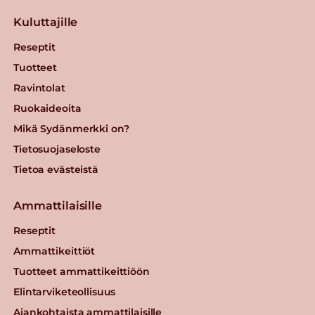
Kuluttajille
Reseptit
Tuotteet
Ravintolat
Ruokaideoita
Mikä Sydänmerkki on?
Tietosuojaseloste
Tietoa evästeistä
Ammattilaisille
Reseptit
Ammattikeittiöt
Tuotteet ammattikeittiöön
Elintarviketeollisuus
Ajankohtaista ammattilaisille