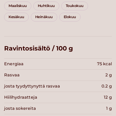
Maaliskuu
Huhtikuu
Toukokuu
Kesäkuu
Heinäkuu
Elokuu
Ravintosisältö / 100 g
Energiaa
75 kcal
Rasvaa
2 g
josta tyydyttynyttä rasvaa
0.2 g
Hiilihydraatteja
12 g
josta sokereita
1 g