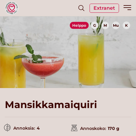
Extranet
Helppo
G
M
Mu
K
Mansikkamaiquiri
Annoksia:
4
Annoskoko:
170 g