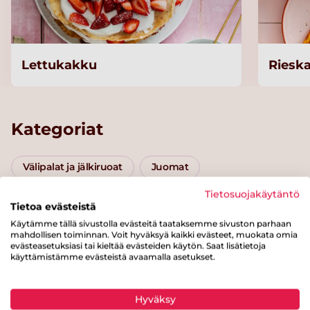
Lettukakku
Rieska
Kategoriat
Välipalat ja jälkiruoat
Juomat
Tietosuojakäytäntö
Marjat ja hedelmät
Alle 30 minuuttia
Tietoa evästeistä
Käytämme tällä sivustolla evästeitä taataksemme sivuston parhaan
Brunssi
Helppo arki
Juhlan aikaan
mahdollisen toiminnan. Voit hyväksyä kaikki evästeet, muokata omia
evästeasetuksiasi tai kieltää evästeiden käytön. Saat lisätietoja
Sitrussesongin parhaat
Wappuherkut
käyttämistämme evästeistä avaamalla asetukset.
Helmikuu
Maaliskuu
Huhtikuu
Hyväksy