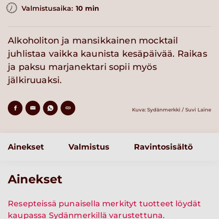
Valmistusaika:
10 min
Alkoholiton ja mansikkainen mocktail
juhlistaa vaikka kaunista kesäpäivää. Raikas
ja paksu marjanektari sopii myös
jälkiruuaksi.
Kuva: Sydänmerkki / Suvi Laine
Ainekset
Valmistus
Ravintosisältö
Ainekset
Resepteissä punaisella merkityt tuotteet löydät
kaupassa Sydänmerkillä varustettuna.