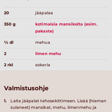
20
jääpalaa
350 g
kotimaisia mansikoita (esim.
pakaste)
½ dl
mehua
2
limen mehu
2 rkl
sokeria
Valmistusohje
1.
Laita jääpalat tehosekittimeen. Lisää (hieman
sulaneet) mansikat, mehu, limenmehu ja