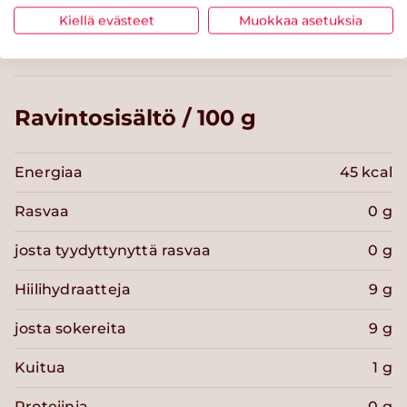
Toukokuu
Kiellä evästeet
Muokkaa asetuksia
Ravintosisältö / 100 g
Energiaa
45 kcal
Rasvaa
0 g
josta tyydyttynyttä rasvaa
0 g
Hiilihydraatteja
9 g
josta sokereita
9 g
Kuitua
1 g
Proteiinia
0 g