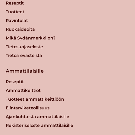
Reseptit
Tuotteet
Ravintolat
Ruokaideoita
Mikä Sydänmerkki on?
Tietosuojaseloste
Tietoa evästeistä
Ammattilaisille
Reseptit
Ammattikeittiöt
Tuotteet ammattikeittiöön
Elintarviketeollisuus
Ajankohtaista ammattilaisille
Rekisteriseloste ammattilaisille