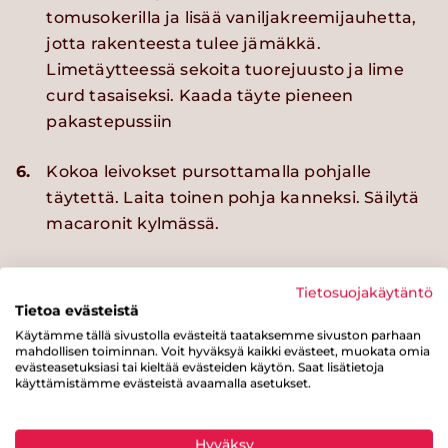
tomusokerilla ja lisää vaniljakreemijauhetta,
jotta rakenteesta tulee jämäkkä.
Limetäytteessä sekoita tuorejuusto ja lime
curd tasaiseksi. Kaada täyte pieneen
pakastepussiin
6.
Kokoa leivokset pursottamalla pohjalle
täytettä. Laita toinen pohja kanneksi. Säilytä
macaronit kylmässä.
Vinkki
Tietosuojakäytäntö
Tietoa evästeistä
Käytämme tällä sivustolla evästeitä taataksemme sivuston parhaan
Macaronit vettyvät hieman seistessään, joten
mahdollisen toiminnan. Voit hyväksyä kaikki evästeet, muokata omia
ne kannattaa täyttää tarjoilupäivänä.
evästeasetuksiasi tai kieltää evästeiden käytön. Saat lisätietoja
käyttämistämme evästeistä avaamalla asetukset.
Ylimääräiset leivokset voi mainiosti pakastaa.
Testaa täytteenä myös vadelmakreemiä:
sekoita 70g rasiamargariinia (60-70%) ja 2 dl
Hyväksy