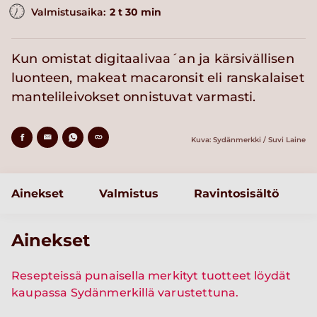
Valmistusaika:
2 t 30 min
Kun omistat digitaalivaa´an ja kärsivällisen
luonteen, makeat macaronsit eli ranskalaiset
mantelileivokset onnistuvat varmasti.
Kuva: Sydänmerkki / Suvi Laine
Ainekset
Valmistus
Ravintosisältö
Ainekset
Resepteissä punaisella merkityt tuotteet löydät
kaupassa Sydänmerkillä varustettuna.