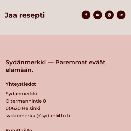
Jaa resepti
Sydänmerkki — Paremmat eväät
elämään.
Yhteystiedot
Sydänmerkki
Oltermannintie 8
00620 Helsinki
sydanmerkki@sydanliitto.fi
Kuluttajille