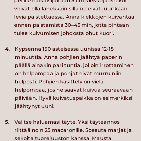
pellille halkaisijaltaan 3 cm kiekkoja. Kiekot
voivat olla lähekkäin sillä ne eivät juurikaan
leviä paistettaessa. Anna kiekkojen kuivahtaa
ennen paistamista 30–45 min, jotta pintaan
tulee kuivumisen johdosta ohut kuori.
4.
Kypsennä 150 asteisessa uunissa 12-15
minuuttia. Anna pohjien jäähtyä paperin
päällä ainakin pari tuntia, jolloin irrottaminen
on helpompaa ja pohjat eivät murru niin
helposti. Pohjien käsittely on vielä
helpompaa, jos ne saavat kuivua seuraavaan
päivään. Hyvä kuivatuspaikka on esimerkiksi
jäähtynyt uuni.
5.
Valitse haluamasi täyte. Yksi täyteannos
riittää noin 25 macaronille. Soseuta marjat ja
sekoita tuorejuuston kanssa. Mausta