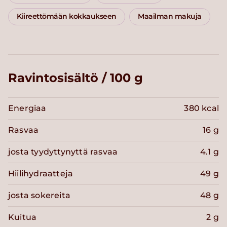
Kiireettömään kokkaukseen
Maailman makuja
Ravintosisältö / 100 g
Energiaa
380 kcal
Rasvaa
16 g
josta tyydyttynyttä rasvaa
4.1 g
Hiilihydraatteja
49 g
josta sokereita
48 g
Kuitua
2 g