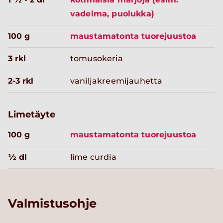
vadelma, puolukka)
100 g
maustamatonta tuorejuustoa
3 rkl
tomusokeria
2-3 rkl
vaniljakreemijauhetta
Limetäyte
100 g
maustamatonta tuorejuustoa
½ dl
lime curdia
Valmistusohje