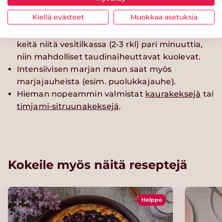
tomusokeria. Lisää 120g marjoja soseutettuna.
Kiellä evästeet
Muokkaa asetuksia
Kiinteytä täyte 2-3 rkl:lla vaniljakreemijauhetta.
Jos käytät täytteessä ulkomaalaisia marjoja,
keitä niitä vesitilkassa (2-3 rkl) pari minuuttia,
niin mahdolliset taudinaiheuttavat kuolevat.
Intensiivisen marjan maun saat myös
marjajauheista (esim. puolukkajauhe).
Hieman nopeammin valmistat
kaurakeksejä
tai
timjami-sitruunakeksejä
.
Kokeile myös näitä reseptejä
Helppo