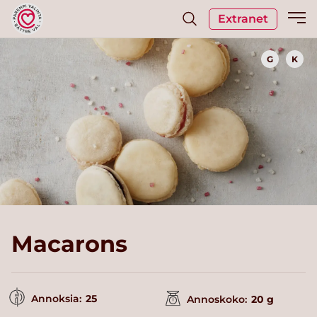
Extranet
G
K
Macarons
Annoksia:
25
Annoskoko:
20 g