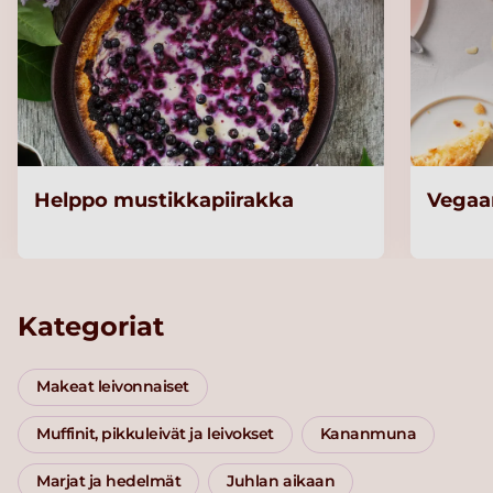
Helppo mustikkapiirakka
Vegaa
Kategoriat
Makeat leivonnaiset
Muffinit, pikkuleivät ja leivokset
Kananmuna
Marjat ja hedelmät
Juhlan aikaan