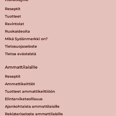
Reseptit
Tuotteet
Ravintolat
Ruokaideoita
Mikä Sydänmerkki on?
Tietosuojaseloste
Tietoa evästeistä
Ammattilaisille
Reseptit
Ammattikeittiöt
Tuotteet ammattikeittiöön
Elintarviketeollisuus
Ajankohtaista ammattilaisille
Rekisteriseloste ammattilaisille