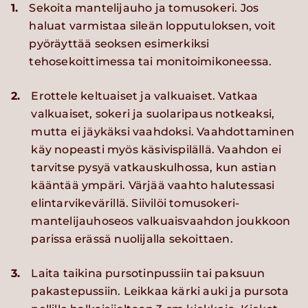
1.
Sekoita mantelijauho ja tomusokeri. Jos
haluat varmistaa sileän lopputuloksen, voit
pyöräyttää seoksen esimerkiksi
tehosekoittimessa tai monitoimikoneessa.
2.
Erottele keltuaiset ja valkuaiset. Vatkaa
valkuaiset, sokeri ja suolaripaus notkeaksi,
mutta ei jäykäksi vaahdoksi. Vaahdottaminen
käy nopeasti myös käsivispilällä. Vaahdon ei
tarvitse pysyä vatkauskulhossa, kun astian
kääntää ympäri. Värjää vaahto halutessasi
elintarvikevärillä. Siivilöi tomusokeri-
mantelijauhoseos valkuaisvaahdon joukkoon
parissa erässä nuolijalla sekoittaen.
3.
Laita taikina pursotinpussiin tai paksuun
pakastepussiin. Leikkaa kärki auki ja pursota