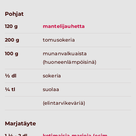
Pohjat
120 g
mantelijauhetta
200 g
tomusokeria
100 g
munanvalkuaista
(huoneenlämpöisinä)
½ dl
sokeria
¼ tl
suolaa
(elintarvikeväriä)
Marjatäyte
1 ½ - 2 dl
kotimaisia marjoja (esim.