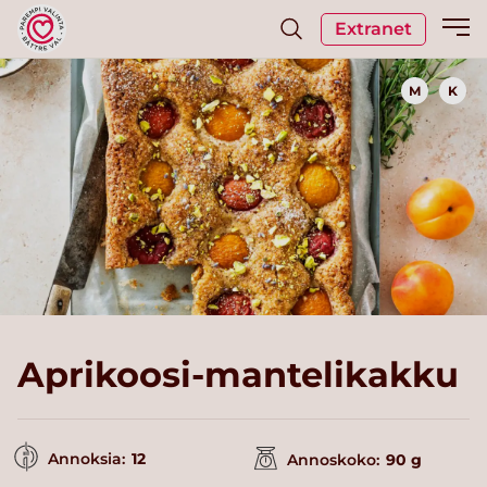
Extranet
M
K
Aprikoosi-mantelikakku
Annoksia:
12
Annoskoko:
90 g