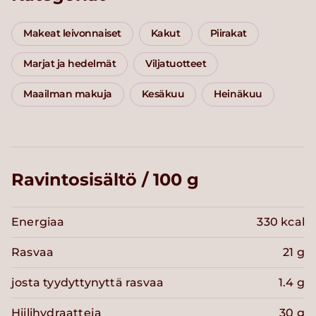
Makeat leivonnaiset
Kakut
Piirakat
Marjat ja hedelmät
Viljatuotteet
Maailman makuja
Kesäkuu
Heinäkuu
Ravintosisältö / 100 g
Energiaa
330 kcal
Rasvaa
21 g
josta tyydyttynyttä rasvaa
1.4 g
Hiilihydraatteja
30 g