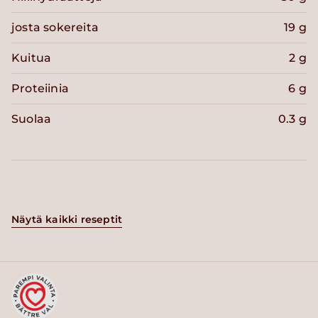
josta sokereita
19 g
Kuitua
2 g
Proteiinia
6 g
Suolaa
0.3 g
Näytä kaikki reseptit