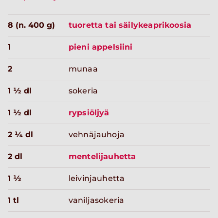
8 (n. 400 g)
tuoretta tai säilykeaprikoosia
1
pieni appelsiini
2
munaa
1 ½ dl
sokeria
1 ½ dl
rypsiöljyä
2 ¼ dl
vehnäjauhoja
2 dl
mentelijauhetta
1 ½
leivinjauhetta
1 tl
vaniljasokeria