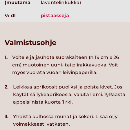
(muutama
laventelinkukka)
½ dl
pistaasseja
Valmistusohje
1.
Voitele ja jauhota suorakaiteen (n.19 cm x 26
cm) muotoinen uuni- tai piirakkavuoka. Voit
myös vuorata vuoan leivinpaperilla.
2.
Leikkaa aprikoosit puoliksi ja poista kivet. Jos
käytät säilykeaprikoosia, valuta liemi. 1§Raasta
appelsiinista kuorta 1 rkl.
3.
Yhdistä kulhossa munat ja sokeri. Lisää öljy
voimakkaasti vatkaten.