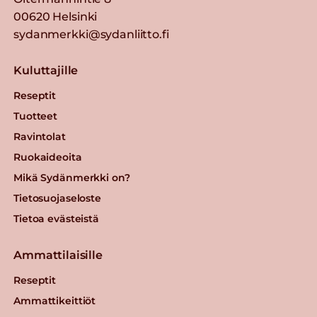
00620 Helsinki
sydanmerkki@sydanliitto.fi
Kuluttajille
Reseptit
Tuotteet
Ravintolat
Ruokaideoita
Mikä Sydänmerkki on?
Tietosuojaseloste
Tietoa evästeistä
Ammattilaisille
Reseptit
Ammattikeittiöt