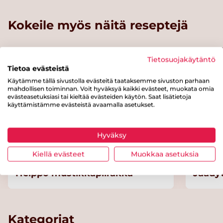
Kokeile myös näitä reseptejä
Tietosuojakäytäntö
Helppo
Tietoa evästeistä
Käytämme tällä sivustolla evästeitä taataksemme sivuston parhaan
mahdollisen toiminnan. Voit hyväksyä kaikki evästeet, muokata omia
evästeasetuksiasi tai kieltää evästeiden käytön. Saat lisätietoja
käyttämistämme evästeistä avaamalla asetukset.
Hyväksy
Kiellä evästeet
Muokkaa asetuksia
Helppo mustikkapiirakka
Jäädy
Kategoriat