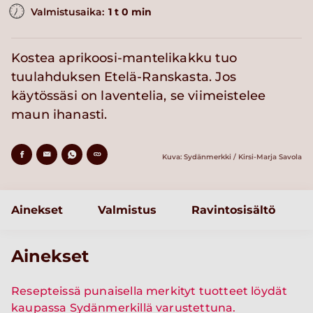
Valmistusaika:
1 t 0 min
Kostea aprikoosi-mantelikakku tuo
tuulahduksen Etelä-Ranskasta. Jos
käytössäsi on laventelia, se viimeistelee
maun ihanasti.
Kuva: Sydänmerkki / Kirsi-Marja Savola
Ainekset
Valmistus
Ravintosisältö
Ainekset
Resepteissä punaisella merkityt tuotteet löydät
kaupassa Sydänmerkillä varustettuna.