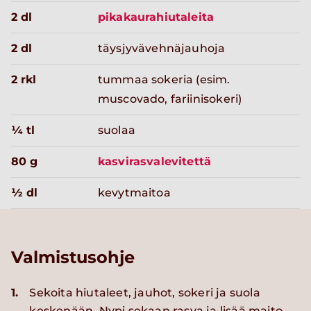
2 dl
pikakaurahiutaleita
2 dl
täysjyvävehnäjauhoja
2 rkl
tummaa sokeria (esim.
muscovado, fariinisokeri)
¼ tl
suolaa
80 g
kasvirasvalevitettä
½ dl
kevytmaitoa
Valmistusohje
1.
Sekoita hiutaleet, jauhot, sokeri ja suola
keskenään. Nypi sekaan rasva ja lisää maito.