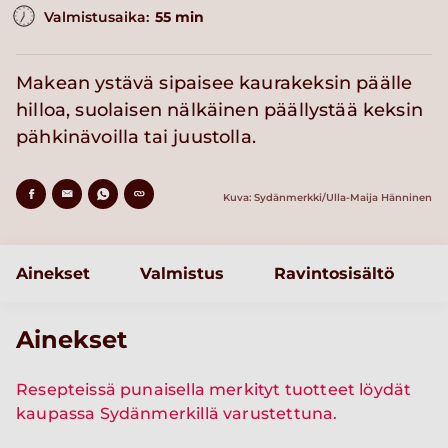
Valmistusaika:
55 min
Makean ystävä sipaisee kaurakeksin päälle
hilloa, suolaisen nälkäinen päällystää keksin
pähkinävoilla tai juustolla.
Kuva: Sydänmerkki/Ulla-Maija Hänninen
Ainekset
Valmistus
Ravintosisältö
Ainekset
Resepteissä punaisella merkityt tuotteet löydät
kaupassa Sydänmerkillä varustettuna.