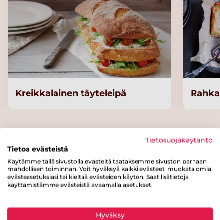
Kreikkalainen täyteleipä
Rahka
Kategoriat
Tietosuojakäytäntö
Tietoa evästeistä
Käytämme tällä sivustolla evästeitä taataksemme sivuston parhaan
Suolaiset leivonnaiset
Leivät ja sämpylät
mahdollisen toiminnan. Voit hyväksyä kaikki evästeet, muokata omia
evästeasetuksiasi tai kieltää evästeiden käytön. Saat lisätietoja
käyttämistämme evästeistä avaamalla asetukset.
Makeat leivonnaiset
Muffinit, pikkuleivät ja leivokset
Viljatuotteet
Hyväksy