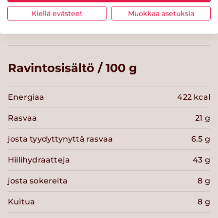
Alle 60 minuuttia
Joulu
Kiellä evästeet
Muokkaa asetuksia
Ravintosisältö / 100 g
Energiaa
422 kcal
Rasvaa
21 g
josta tyydyttynyttä rasvaa
6.5 g
Hiilihydraatteja
43 g
josta sokereita
8 g
Kuitua
8 g