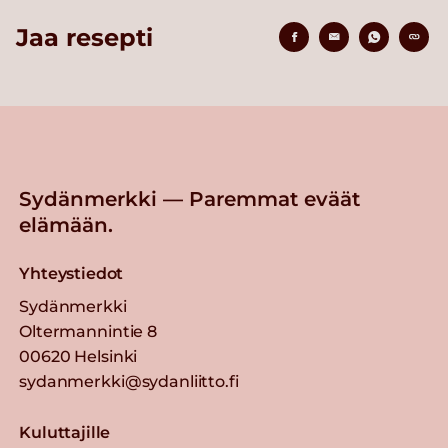
Jaa resepti
Sydänmerkki — Paremmat eväät
elämään.
Yhteystiedot
Sydänmerkki
Oltermannintie 8
00620 Helsinki
sydanmerkki@sydanliitto.fi
Kuluttajille