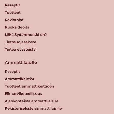
Reseptit
Tuotteet
Ravintolat
Ruokaideoita
Mikä Sydänmerkki on?
Tietosuojaseloste
Tietoa evästeistä
Ammattilaisille
Reseptit
Ammattikeittiöt
Tuotteet ammattikeittiöön
Elintarviketeollisuus
Ajankohtaista ammattilaisille
Rekisteriseloste ammattilaisille