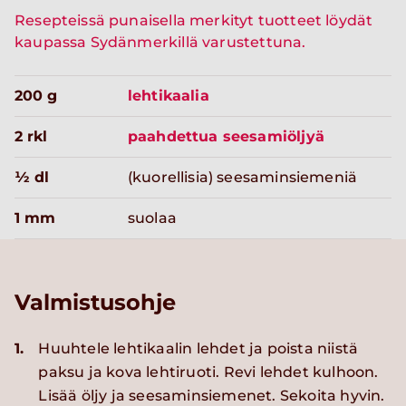
Resepteissä punaisella merkityt tuotteet löydät
kaupassa Sydänmerkillä varustettuna.
200 g
lehtikaalia
2 rkl
paahdettua seesamiöljyä
½ dl
(kuorellisia) seesaminsiemeniä
1 mm
suolaa
Valmistusohje
1.
Huuhtele lehtikaalin lehdet ja poista niistä
paksu ja kova lehtiruoti. Revi lehdet kulhoon.
Lisää öljy ja seesaminsiemenet. Sekoita hyvin.