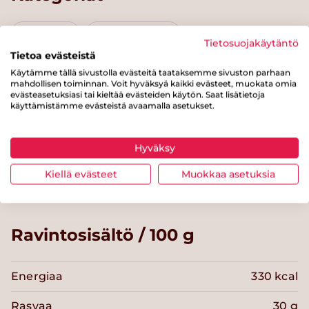
Lisäkkeet
Kasvislisäkkeet
Tietosuojakäytäntö
Tietoa evästeistä
Välipalat ja jälkiruoat
Naposteltavat
Käytämme tällä sivustolla evästeitä taataksemme sivuston parhaan
mahdollisen toiminnan. Voit hyväksyä kaikki evästeet, muokata omia
Kasvikset
Alle 30 minuuttia
Brunssi
evästeasetuksiasi tai kieltää evästeiden käytön. Saat lisätietoja
käyttämistämme evästeistä avaamalla asetukset.
Helppo arki
Juhlan aikaan
Kaalista kaikkea
Hyväksy
Syyskuu
Lokakuu
Marraskuu
Kiellä evästeet
Muokkaa asetuksia
Ravintosisältö / 100 g
Energiaa
330 kcal
Rasvaa
30 g