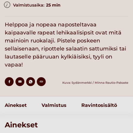
Valmistusaika:
25 min
Helppoa ja nopeaa naposteltavaa
kaipaavalle rapeat lehikaalisipsit ovat mitä
mainioin ruokalaji. Pistele poskeen
sellaisenaan, ripottele salaatin sattumiksi tai
lautaselle pääruuan kylkiäisiksi, tyyli on
vapaa!
Kuva: Sydänmerkki / Minna Rautio-Pakaste
Ainekset
Valmistus
Ravintosisältö
Ainekset