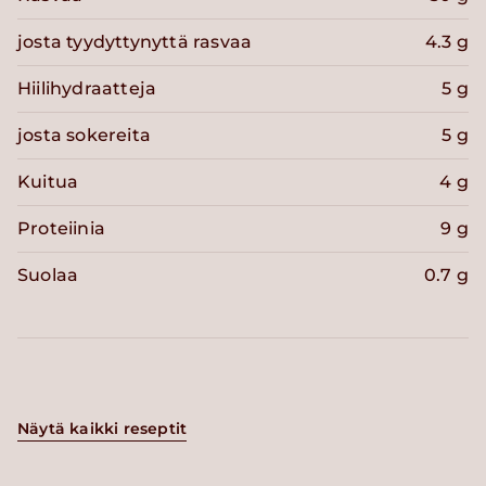
josta tyydyttynyttä rasvaa
4.3 g
Hiilihydraatteja
5 g
josta sokereita
5 g
Kuitua
4 g
Proteiinia
9 g
Suolaa
0.7 g
Näytä kaikki reseptit