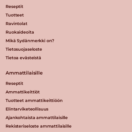
Reseptit
Tuotteet
Ravintolat
Ruokaideoita
Mikä Sydänmerkki on?
Tietosuojaseloste
Tietoa evästeistä
Ammattilaisille
Reseptit
Ammattikeittiöt
Tuotteet ammattikeittiöön
Elintarviketeollisuus
Ajankohtaista ammattilaisille
Rekisteriseloste ammattilaisille