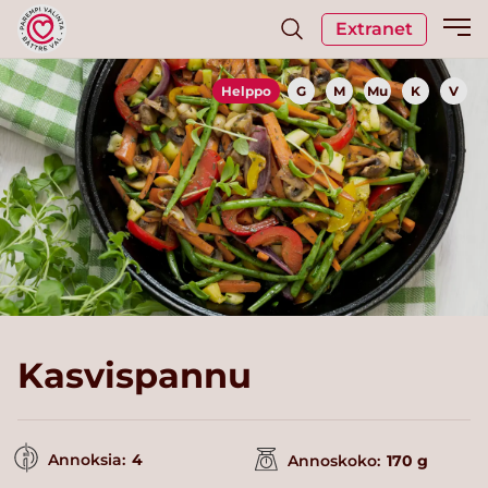
Extranet
Helppo
G
M
Mu
K
V
Kasvispannu
Annoksia:
4
Annoskoko:
170 g