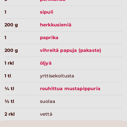
1
sipuli
200 g
herkkusieniä
1
paprika
200 g
vihreitä papuja (pakaste)
1 rkl
öljyä
1 tl
yrttisekoitusta
¼ tl
rouhittua mustapippuria
½ tl
suolaa
2 rkl
vettä