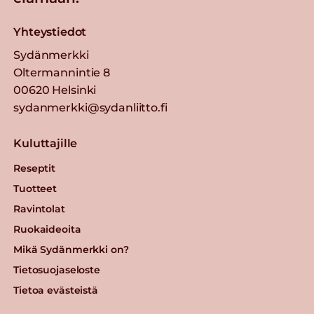
Yhteystiedot
Sydänmerkki
Oltermannintie 8
00620 Helsinki
sydanmerkki@sydanliitto.fi
Kuluttajille
Reseptit
Tuotteet
Ravintolat
Ruokaideoita
Mikä Sydänmerkki on?
Tietosuojaseloste
Tietoa evästeistä