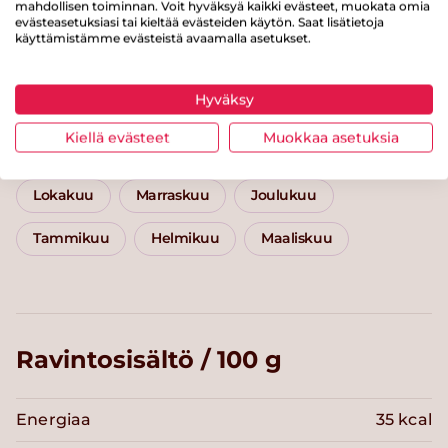
Kategoriat
mahdollisen toiminnan. Voit hyväksyä kaikki evästeet, muokata omia
evästeasetuksiasi tai kieltää evästeiden käytön. Saat lisätietoja
käyttämistämme evästeistä avaamalla asetukset.
Lisäkkeet
Kasvislisäkkeet
Kasvikset
Hyväksy
Alle 30 minuuttia
Helppo arki
Kiellä evästeet
Muokkaa asetuksia
Hävikkiruoka haltuun
Juurekset
Syyskuu
Lokakuu
Marraskuu
Joulukuu
Tammikuu
Helmikuu
Maaliskuu
Ravintosisältö / 100 g
Energiaa
35 kcal