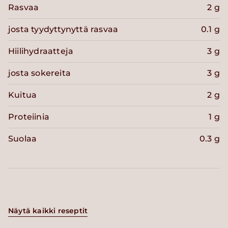
Rasvaa
2 g
josta tyydyttynyttä rasvaa
0.1 g
Hiilihydraatteja
3 g
josta sokereita
3 g
Kuitua
2 g
Proteiinia
1 g
Suolaa
0.3 g
Näytä kaikki reseptit