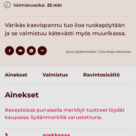
Valmistusaika:
25 min
Värikäs kasvispannu tuo iloa ruokapöytään
ja se valmistuu kätevästi myös muurikassa.
Kuva: Sydänmerkki / Ulla-Maija Hänninen
Ainekset
Valmistus
Ravintosisältö
Ainekset
Resepteissä punaisella merkityt tuotteet löydät
kaupassa Sydänmerkillä varustettuna.
3
porkkanaa