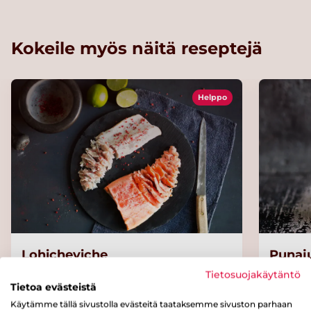
Kokeile myös näitä reseptejä
Helppo
Lohicheviche
Punaj
Tietosuojakäytäntö
Tietoa evästeistä
Käytämme tällä sivustolla evästeitä taataksemme sivuston parhaan