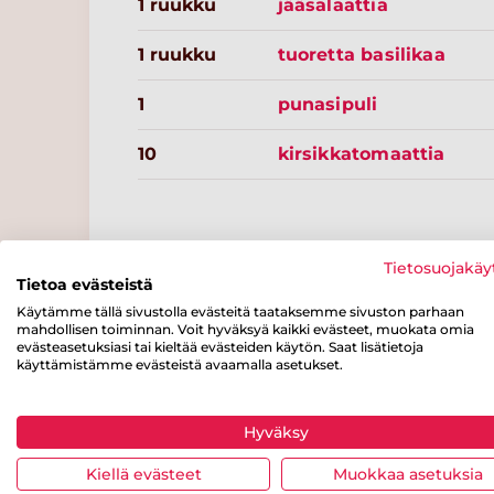
1 ruukku
jääsalaattia
1 ruukku
tuoretta basilikaa
1
punasipuli
10
kirsikkatomaattia
Tietosuojakäy
Resepteissä punaisella merkityt tuotteet löydät kaupass
Tietoa evästeistä
varustettuna.
Käytämme tällä sivustolla evästeitä taataksemme sivuston parhaan
mahdollisen toiminnan. Voit hyväksyä kaikki evästeet, muokata omia
evästeasetuksiasi tai kieltää evästeiden käytön. Saat lisätietoja
käyttämistämme evästeistä avaamalla asetukset.
Ravintosisältö
/ 100 g
Hyväksy
Energiaa
Rasvaa
josta
Kiellä evästeet
Muokkaa asetuksia
tyydyttynyttä
120 kcal
9 g