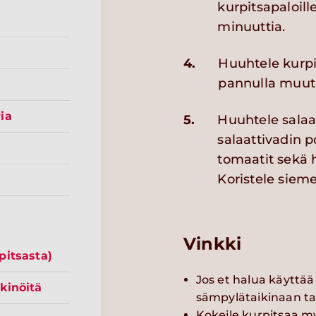
kurpitsapaloill
minuuttia.
4.
Huuhtele kurpi
pannulla muut
ia
5.
Huuhtele salaat
salaattivadin po
tomaatit sekä 
Koristele sieme
Vinkki
pitsasta)
Jos et halua käyttää
kinöitä
sämpylätaikinaan ta
Kokeile kurpitsaa m