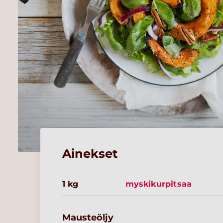
Ainekset
1 kg
myskikurpitsaa
Mausteöljy