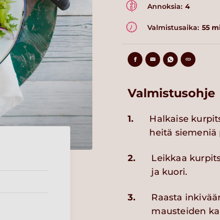
Annoksia:
4
Valmistusaika:
55 m
Valmistusohje
1.
Halkaise kurpit
heitä siemeniä 
2.
Leikkaa kurpits
ja kuori.
3.
Raasta inkiväär
mausteiden kan