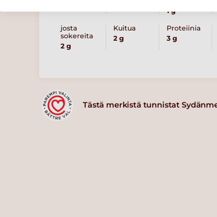
rasvaa
1 g
josta
Kuitua
Proteiinia
sokereita
2 g
3 g
2 g
Tästä merkistä tunnistat Sydänm