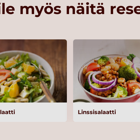
le myös näitä res
laatti
Linssisalaatti