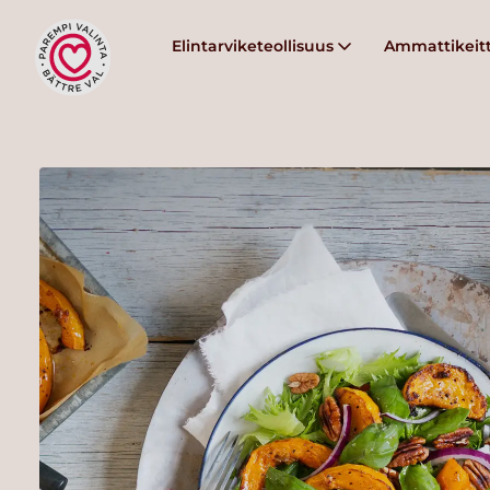
Elintarviketeollisuus
Ammattikeitt