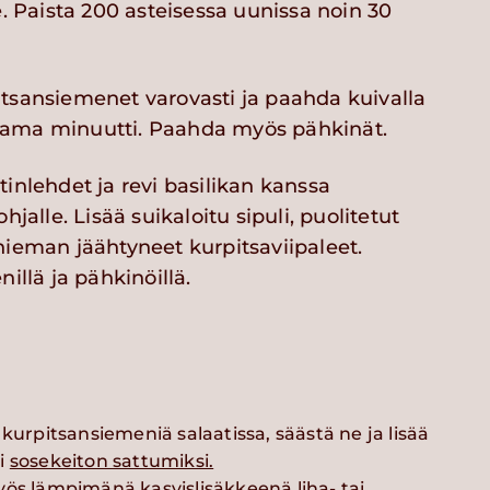
e. Paista 200 asteisessa uunissa noin 30
tsansiemenet varovasti ja paahda kuivalla
ama minuutti. Paahda myös pähkinät.
inlehdet ja revi basilikan kanssa
hjalle. Lisää suikaloitu sipuli, puolitetut
hieman jäähtyneet kurpitsaviipaleet.
nillä ja pähkinöillä.
 kurpitsansiemeniä salaatissa, säästä ne ja lisää
i
sosekeiton sattumiksi.
yös lämpimänä kasvislisäkkeenä liha- tai