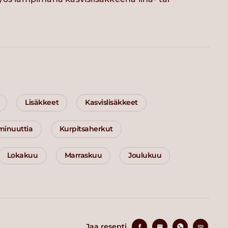
Lisäkkeet
Kasvislisäkkeet
 minuuttia
Kurpitsaherkut
Lokakuu
Marraskuu
Joulukuu
Jaa resepti