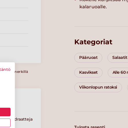
kalaruoalle.
Kategoriat
Pääruoat
Salaatit
täntö
a Sydänmerkillä
Kasvikset
Alle 60
Viikonlopun ratoksi
Hiilihydraatteja
8 g
Tulosta resepti