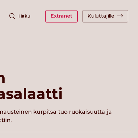
Extranet
Kuluttajille
Haku
n
asalaatti
austeinen kurpitsa tuo ruokaisuutta ja
tiin.