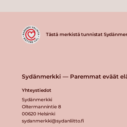
Tästä merkistä tunnistat Sydänmer
Sydänmerkki — Paremmat eväät el
Yhteystiedot
Sydänmerkki
Oltermannintie 8
00620 Helsinki
sydanmerkki@sydanliitto.fi