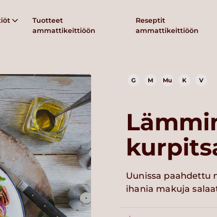
iöt
Tuotteet
Reseptit
ammattikeittiöön
ammattikeittiöön
G
M
Mu
K
V
Lämmi
kurpits
Uunissa paahdettu m
ihania makuja salaat