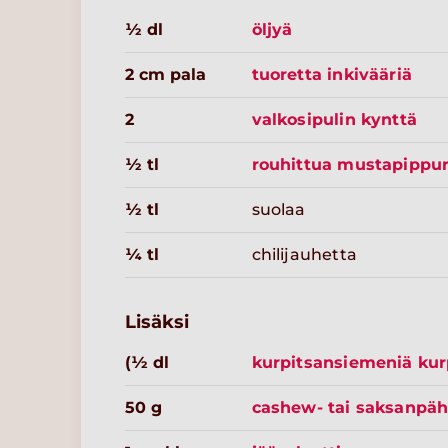
½ dl
öljyä
2 cm pala
tuoretta inkivääriä
2
valkosipulin kynttä
½ tl
rouhittua mustapippur
½ tl
suolaa
¼ tl
chilijauhetta
Lisäksi
(½ dl
kurpitsansiemeniä kur
50 g
cashew- tai saksanpäh