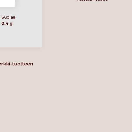
Suolaa
0.4 g
erkki-tuotteen