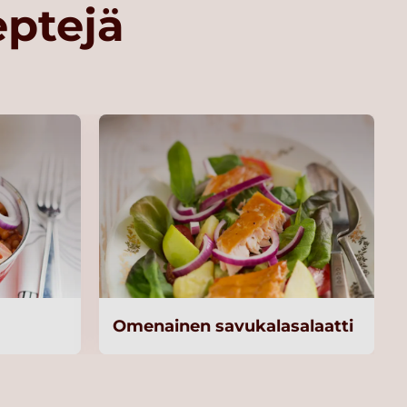
eptejä
Omenainen savukalasalaatti