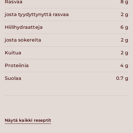
Rasvaa
8 g
josta tyydyttynyttä rasvaa
2 g
Hiilihydraatteja
6 g
josta sokereita
2 g
Kuitua
2 g
Proteiinia
4 g
Suolaa
0.7 g
Näytä kaikki reseptit