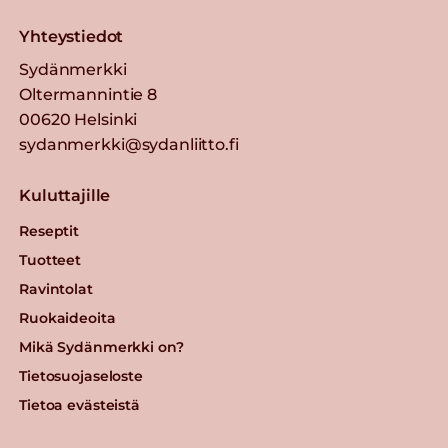
Yhteystiedot
Sydänmerkki
Oltermannintie 8
00620 Helsinki
sydanmerkki@sydanliitto.fi
Kuluttajille
Reseptit
Tuotteet
Ravintolat
Ruokaideoita
Mikä Sydänmerkki on?
Tietosuojaseloste
Tietoa evästeistä