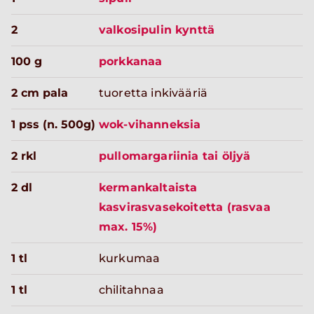
2
valkosipulin kynttä
100 g
porkkanaa
2 cm pala
tuoretta inkivääriä
1 pss (n. 500g)
wok-vihanneksia
2 rkl
pullomargariinia tai öljyä
2 dl
kermankaltaista
kasvirasvasekoitetta (rasvaa
max. 15%)
1 tl
kurkumaa
1 tl
chilitahnaa