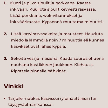
1.
Kuori ja pilko sipulit ja porkkana. Raasta
inkivääri. Kuullota sipulit kevyesti rasvassa.
Lisää porkkana, wok-vihannekset ja
inkivääriraaste. Kypsennä muutama minuutti.
2.
Lisää kasvirasvasekoite ja mausteet. Hauduta
miedolla lämmöllä noin 7 minuuttia eli kunnes
kasvikset ovat lähes kypsiä.
3.
Sekoita vesi ja maizena. Kaada suurus ohuena
nauhana kastikkeen joukkoon. Kiehauta.
Ripottele pinnalle pähkinät.
Vinkki
Tarjoile maukas kasviscurry
pinaattiriisin
tai
täysjyväohran
kanssa.