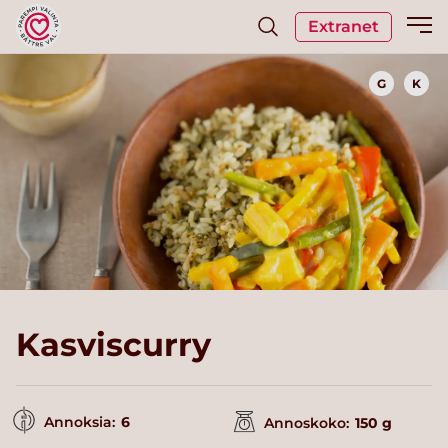
Extranet
G
K
Kasviscurry
Annoksia:
6
Annoskoko:
150 g