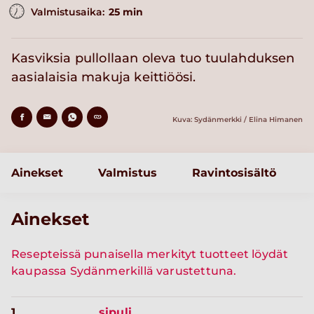
Valmistusaika:
25 min
Kasviksia pullollaan oleva tuo tuulahduksen
aasialaisia makuja keittiöösi.
Kuva: Sydänmerkki / Elina Himanen
Ainekset
Valmistus
Ravintosisältö
Ainekset
Resepteissä punaisella merkityt tuotteet löydät
kaupassa Sydänmerkillä varustettuna.
1
sipuli