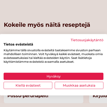
Kokeile myös näitä reseptejä
Tietosuojakäytäntö
Helppo
Tietoa evästeistä
Käytämme tällä sivustolla evästeitä taataksemme sivuston parhaan
mahdollisen toiminnan. Voit hyväksyä kaikki evästeet, muokata omia
evästeasetuksiasi tai kieltää evästeiden käytön. Saat lisätietoja
käyttämistämme evästeistä avaamalla asetukset.
Hyväksy
Kiellä evästeet
Muokkaa asetuksia
Possu-perunapelti
Kirjo