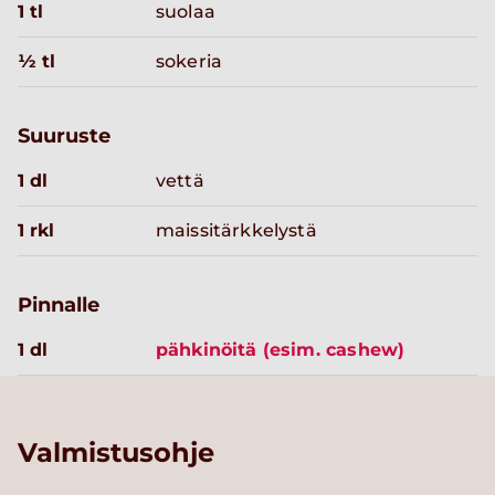
1 tl
suolaa
½ tl
sokeria
Suuruste
1 dl
vettä
1 rkl
maissitärkkelystä
Pinnalle
1 dl
pähkinöitä (esim. cashew)
Valmistusohje