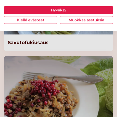
Hyväksy
Kiellä evästeet
Muokkaa asetuksia
Savutofukiusaus