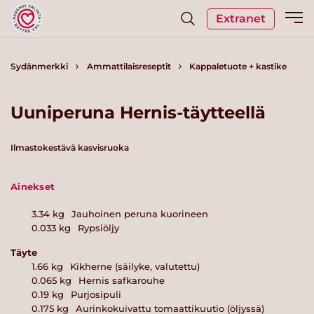
Extranet
Sydänmerkki
Ammattilaisreseptit
Kappaletuote + kastike
Uuniperuna Hernis-täytteellä
Ilmastokestävä kasvisruoka
Ainekset
3.34
kg
Jauhoinen peruna kuorineen
0.033
kg
Rypsiöljy
Täyte
1.66
kg
Kikherne (säilyke, valutettu)
0.065
kg
Hernis safkarouhe
0.19
kg
Purjosipuli
0.175
kg
Aurinkokuivattu tomaattikuutio (öljyssä)