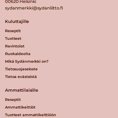
00620 Helsinki
sydanmerkki@sydanliitto.fi
Kuluttajille
Reseptit
Tuotteet
Ravintolat
Ruokaideoita
Mikä Sydänmerkki on?
Tietosuojaseloste
Tietoa evästeistä
Ammattilaisille
Reseptit
Ammattikeittiöt
Tuotteet ammattikeittiöön