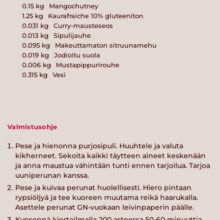
0.15
kg
Mangochutney
1.25
kg
Kaurafraiche 10% gluteeniton
0.031
kg
Curry-mausteseos
0.013
kg
Sipulijauhe
0.095
kg
Makeuttamaton sitruunamehu
0.019
kg
Jodioitu suola
0.006
kg
Mustapippurirouhe
0.315
kg
Vesi
Valmistusohje
Pese ja hienonna purjosipuli. Huuhtele ja valuta
kikherneet. Sekoita kaikki täytteen aineet keskenään
ja anna maustua vähintään tunti ennen tarjoilua. Tarjoa
uuniperunan kanssa.
Pese ja kuivaa perunat huolellisesti. Hiero pintaan
rypsiöljyä ja tee kuoreen muutama reikä haarukalla.
Asettele perunat GN-vuokaan leivinpaperin päälle.
Kypsennä kiertoilmalla 200 asteessa 50-60 minuuttia.