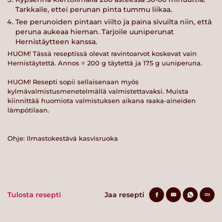
Tarkkaile, ettei perunan pinta tummu liikaa.
Tee perunoiden pintaan viilto ja paina sivuilta niin, että
peruna aukeaa hieman. Tarjoile uuniperunat
Hernistäytteen kanssa.
HUOM! Tässä reseptissä olevat ravintoarvot koskevat vain
Hernistäytettä. Annos = 200 g täytettä ja 175 g uuniperuna.
HUOM! Resepti sopii sellaisenaan myös
kylmävalmistusmenetelmällä valmistettavaksi. Muista
kiinnittää huomiota valmistuksen aikana raaka-aineiden
lämpötilaan.
Ohje: Ilmastokestävä kasvisruoka
Tulosta resepti
Jaa resepti