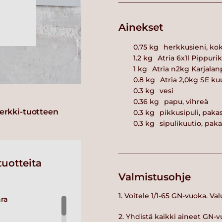
Ainekset
0.75
kg
herkkusieni, kok
1.2
kg
Atria 6x1l Pippuri
1
kg
Atria n2kg Karjalan
0.8
kg
Atria 2,0kg SE ku
0.3
kg
vesi
0.36
kg
papu, vihreä
erkki-tuotteen
0.3
kg
pikkusipuli, paka
0.3
kg
sipulikuutio, pak
uotteita
Valmistusohje
1. Voitele 1/1-65 GN-vuoka. Va
ra
2. Yhdistä kaikki aineet GN-