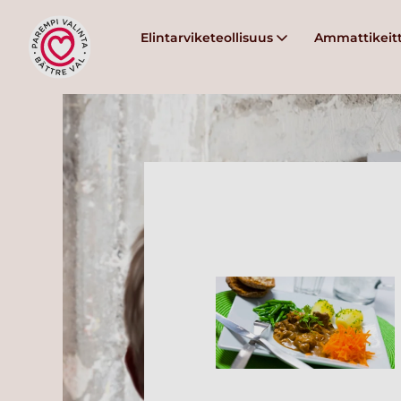
Elintarviketeollisuus
Ammattikeitt