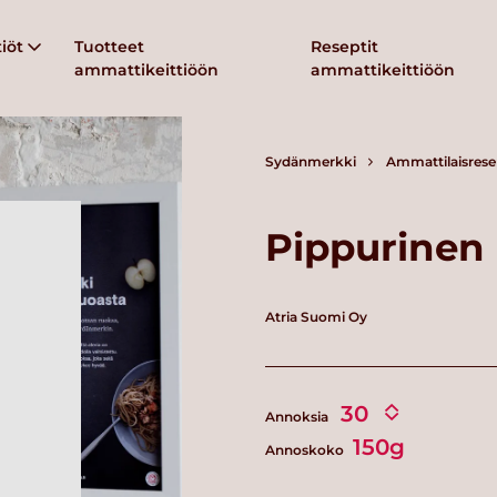
iöt
Tuotteet
Reseptit
ammattikeittiöön
ammattikeittiöön
Sydänmerkki
Ammattilaisrese
Pippurinen 
Atria Suomi Oy
Annoksia
150g
Annoskoko