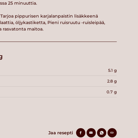
ssa 25 minuuttia.
arjoa pippurisen karjalanpaistin lisäkkeenä
aattia, öljykastiketta, Pieni ruisruutu -ruisleipää,
a rasvatonta maitoa.
g
5.1 g
2.8 g
0.7 g
Jaa resepti