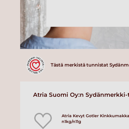
Tästä merkistä tunnistat Sydänm
Atria Suomi Oy:n Sydänmerkki-t
Atria Kevyt Gotler Kinkkumakka
n1kg/n11g