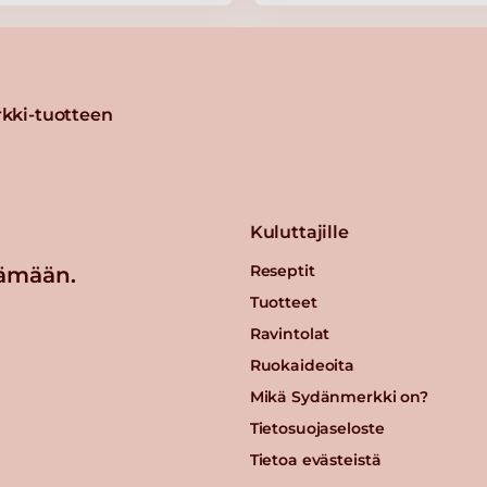
hvi
kki-tuotteen
Kuluttajille
pale
Reseptit
ämään.
Tuotteet
Ravintolat
Ruokaideoita
10mm
Mikä Sydänmerkki on?
Tietosuojaseloste
Tietoa evästeistä