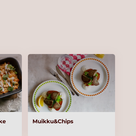
ike
Muikku&Chips