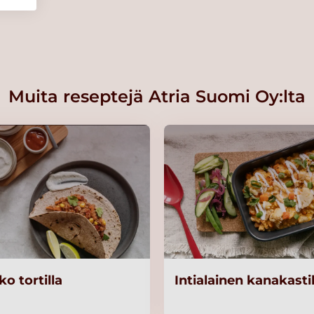
g
Muita reseptejä Atria Suomi Oy:lta
5kg
o tortilla
Intialainen kanakast