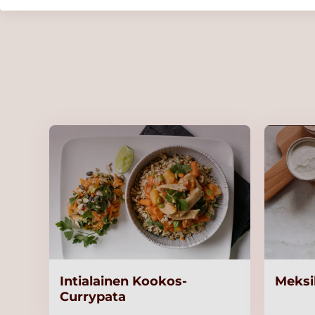
3,2kg/80g
Lue lisää
Atria Kypsä Kanan Jauheliha 2k
Lue lisää
Atria Kinkkukiusaus 2,5kg
Lue lisää
Atria Lohikiusaus laktoositon 2,
Lue lisää
Intialainen Kookos-
Meksik
Currypata
Atria Lohikeittoaines 3kg