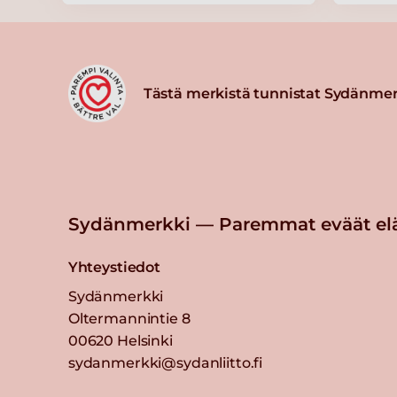
Lue lisää
Mestari Forsman Jauhemaksapi
Tästä merkistä tunnistat Sydänmer
3kg/n50g
Lue lisää
Atria n1,6kg Ylikypsä kinkku vii
Sydänmerkki — Paremmat eväät el
Lue lisää
Yhteystiedot
Atria Sydänmerkki
Sydänmerkki
Lounasmakkarakuutio 3kg/10x
Oltermannintie 8
00620 Helsinki
Lue lisää
sydanmerkki@sydanliitto.fi