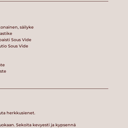
onainen, säilyke
kastike
paisti Sous Vide
utio Sous Vide
ste
aste
luta herkkusienet.
vuokaan. Sekoita kevyesti ja kypsennä