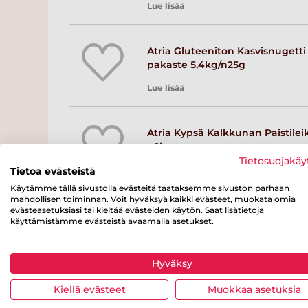
Lue lisää
Atria Gluteeniton Kasvisnugetti
pakaste 5,4kg/n25g
Lue lisää
Atria Kypsä Kalkkunan Paistilei
n2kg
Tietosuojakäy
Lue lisää
Tietoa evästeistä
Käytämme tällä sivustolla evästeitä taataksemme sivuston parhaan
mahdollisen toiminnan. Voit hyväksyä kaikki evästeet, muokata omia
evästeasetuksiasi tai kieltää evästeiden käytön. Saat lisätietoja
Atria Porkkanamakkarakuutio
käyttämistämme evästeistä avaamalla asetukset.
3kg/10x10mm
Lue lisää
Hyväksy
Kiellä evästeet
Muokkaa asetuksia
Atria Uunimakkara Porkkanalla