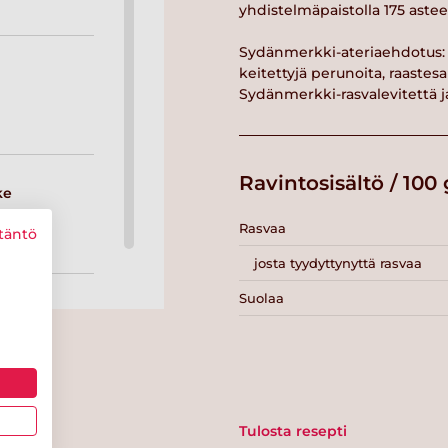
yhdistelmäpaistolla 175 astee
Sydänmerkki-ateriaehdotus: T
keitettyjä perunoita, raastesal
Sydänmerkki-rasvalevitettä j
Ravintosisältö / 100 
ke
Rasvaa
täntö
josta tyydyttynyttä rasvaa
Suolaa
Tulosta resepti