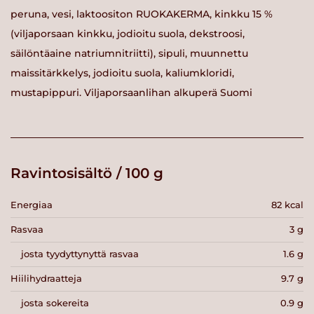
peruna, vesi, laktoositon RUOKAKERMA, kinkku 15 %
(viljaporsaan kinkku, jodioitu suola, dekstroosi,
säilöntäaine natriumnitriitti), sipuli, muunnettu
maissitärkkelys, jodioitu suola, kaliumkloridi,
mustapippuri. Viljaporsaanlihan alkuperä Suomi
Ravintosisältö / 100 g
Energiaa
82 kcal
Rasvaa
3 g
josta tyydyttynyttä rasvaa
1.6 g
Hiilihydraatteja
9.7 g
josta sokereita
0.9 g