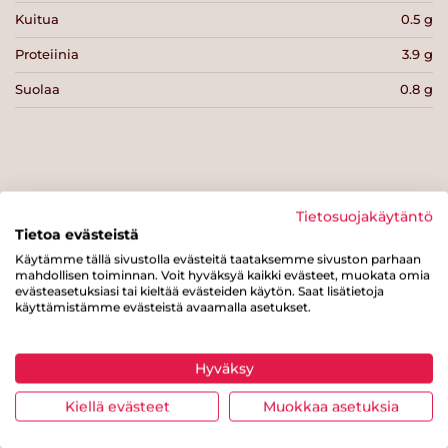
Kuitua
0.5 g
Proteiinia
3.9 g
Suolaa
0.8 g
Tulosta sivu
Jaa tuote
Tietosuojakäytäntö
Tietoa evästeistä
Käytämme tällä sivustolla evästeitä taataksemme sivuston parhaan
mahdollisen toiminnan. Voit hyväksyä kaikki evästeet, muokata omia
evästeasetuksiasi tai kieltää evästeiden käytön. Saat lisätietoja
käyttämistämme evästeistä avaamalla asetukset.
Hyväksy
Tästä merkistä tunnistat
Kiellä evästeet
Muokkaa asetuksia
Sydänmerkki-tuotteen