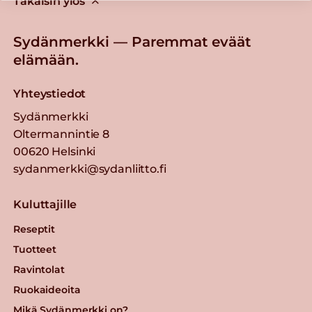
Takaisin ylös
Sydänmerkki — Paremmat eväät
elämään.
Yhteystiedot
Sydänmerkki
Oltermannintie 8
00620 Helsinki
sydanmerkki@sydanliitto.fi
Kuluttajille
Reseptit
Tuotteet
Ravintolat
Ruokaideoita
Mikä Sydänmerkki on?