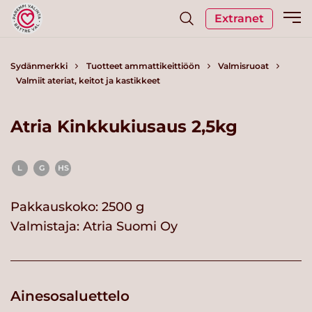
Extranet
Sydänmerkki
Tuotteet ammattikeittiöön
Valmisruoat
Valmiit ateriat, keitot ja kastikkeet
Atria Kinkkukiusaus 2,5kg
L
G
HS
Pakkauskoko: 2500 g
Valmistaja:
Atria Suomi Oy
Ainesosaluettelo