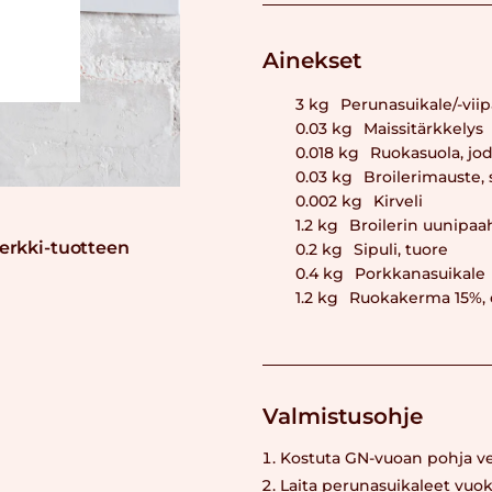
Ainekset
3
kg
Perunasuikale/-viip
0.03
kg
Maissitärkkelys
0.018
kg
Ruokasuola, jod
0.03
kg
Broilerimauste,
0.002
kg
Kirveli
1.2
kg
Broilerin uunipaa
erkki-tuotteen
0.2
kg
Sipuli, tuore
0.4
kg
Porkkanasuikale
1.2
kg
Ruokakerma 15%, e
Valmistusohje
Kostuta GN-vuoan pohja ve
Laita perunasuikaleet vuok