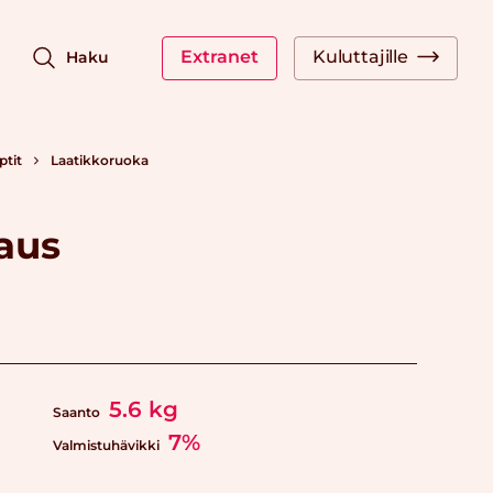
Extranet
Kuluttajille
Haku
ptit
Laatikkoruoka
saus
5.6
kg
Saanto
7%
Valmistuhävikki