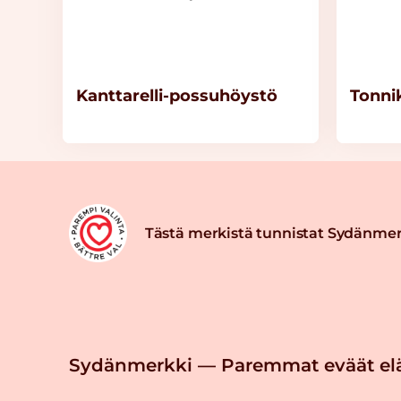
Kanttarelli-possuhöystö
Tonni
Tästä merkistä tunnistat Sydänmer
Sydänmerkki — Paremmat eväät el