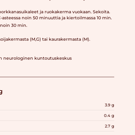
u, porkkanasuikaleet ja ruokakerma vuokaan. Sekoita.
C-asteessa noin 50 minuuttia ja kiertoilmassa 10 min.
 noin 30 min.
soijakermasta (M,G) tai kaurakermasta (M).
un neurologinen kuntoutuskeskus
g
3.9 g
0.4 g
2.7 g