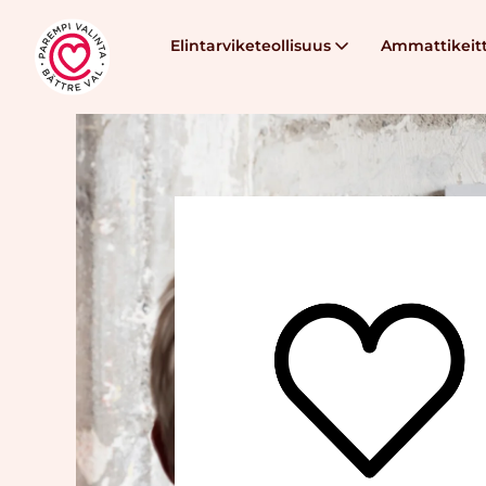
Elintarviketeollisuus
Ammattikeitt