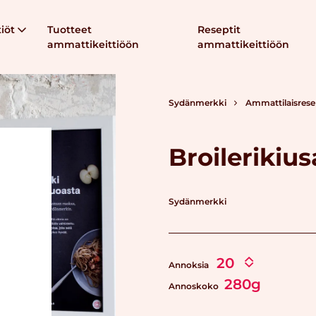
iöt
Tuotteet
Reseptit
ammattikeittiöön
ammattikeittiöön
Sydänmerkki
Ammattilaisrese
Broilerikiu
Sydänmerkki
Annoksia
280g
Annoskoko