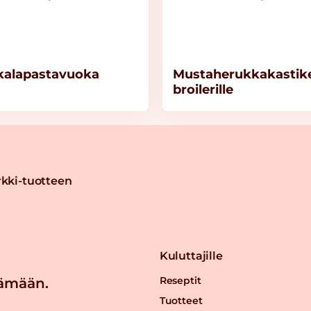
kalapastavuoka
Mustaherukkakastik
broilerille
kki-tuotteen
Kuluttajille
Reseptit
ämään.
Tuotteet