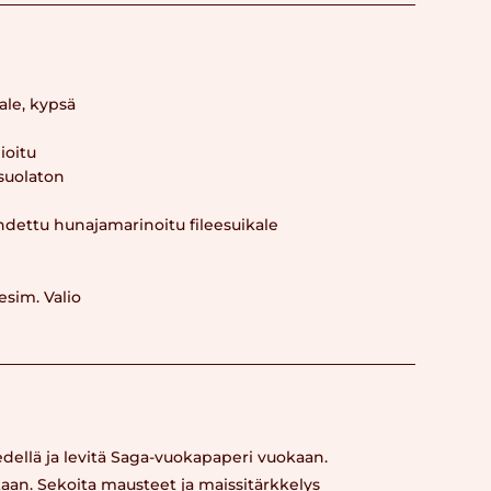
ale, kypsä
ioitu
 suolaton
hdettu hunajamarinoitu fileesuikale
sim. Valio
dellä ja levitä Saga-vuokapaperi vuokaan.
aan. Sekoita mausteet ja maissitärkkelys